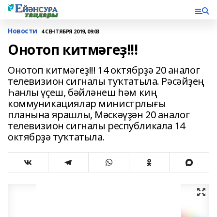
Новости
4 СЕНТЯБРЯ 2019, 09:03
Онотоп китмәгеҙ!!!
Онотоп китмәгеҙ!!! 14 октябрҙә 20 аналог
телевизион сигналы туҡтатыла. Рәсәйҙең
Һанлы үҫеш, бәйләнеш һәм киң
коммуникациялар министрлығы
планына ярашлы, Мәскәүҙән 20 аналог
телевизион сигналы республикала 14
октябрҙә туҡтатыла.