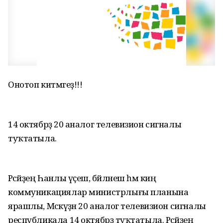
Онотоп китмәгеҙ!!!
14 октябрҙә 20 аналог телевизион сигналы
туҡтатыла.
Рәсәйҙең Һанлы үҫеш, бәйләнеш һәм киң
коммуникациялар министрлығы планына
ярашлы, Мәскәүҙән 20 аналог телевизион сигналы
республикала 14 октябрҙә туҡтатыла. Рәсәйҙең