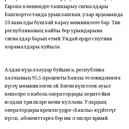
Европа өлөшөндәге тапшырыу сигналдары
Башҡортостанда урынлашҡан, улар ярҙамында
20 каналды бушлай ҡарау мөмкинлеге бар. Тик
республиканың ҡайһы бер урындарына
сигналдар барып етмәй. Ундай ерҙәргә спутник
ҡорамалдары ҡуйыла.
Алдан күҙаллауҙар буйынса, республика
халҡының 95,5 проценты һанлы телевидениеға
күсеү мөмкинлегенә эйә. Бөгөн күпселек ауыл
кешеләре лә кабель операторҙары хеҙмәте йәки
юлдаш тәрилкәләре менән ҡуллана. Уларҙың
операторҙары әкренләп үҙҙәре «һанлы» күрһәтеүгә
күсәсәк, ә абоненттарға бер нәмә лә эшләргә кәрәкмәй.