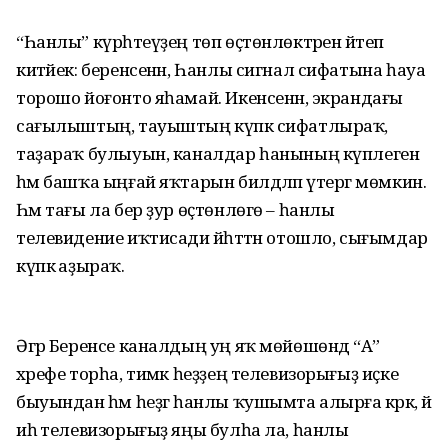
“Һанлы” күрһәтеүҙең төп өҫтөнлөктәрен әйтеп
китәйек: беренсенән, Һанлы сигнал сифатына һауа
торошо йоғонто яһамай. Икенсенән, экрандағы
сағылыштың, тауыштың күпкә сифат­лыраҡ,
таҙараҡ булыуын, каналдар һанының күплеген
һәм башҡа ыңғай яҡтарын билдәләп үтергә мөмкин.
Һәм тағы ла бер ҙур өҫтөнлөгө – һанлы
телевидение иҡтисади йәһәттән отошло, сығымдар
күпкә аҙыраҡ.
Әгәр Беренсе каналдың уң яҡ мөйөшөндә “А”
хәрефе торһа, тимәк һеҙҙең телевизорығыҙ иҫке
быуындан һәм һеҙгә һанлы ҡушымта алырға кәрәк, йә
иһә телевизорығыҙ яңы булһа ла, һанлы