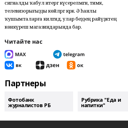
сигналды ҡабул итергә күсерелмәгән, тимәк,
телевизорығыҙҙы көйләргә кәрәк. Ә һанлы
ҡушымталарға килгәндә, улар беҙҙең райүҙәктең
көнкүреш магазиндарында бар.
Читайте нас
Партнеры
Фотобанк
Рубрика "Еда и
журналистов РБ
напитки"