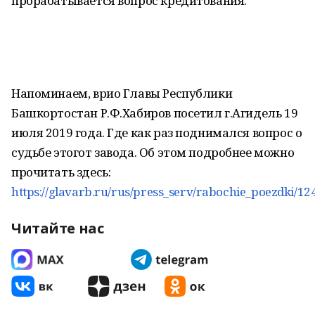
прорабатывается вопрос кредитования.
Напоминаем, врио Главы Республики
Башкортостан Р.Ф.Хабиров посетил г.Агидель 19
июля 2019 года. Где как раз поднимался вопрос о
судьбе этогот завода. Об этом подробнее можно
прочитать здесь:
https://glavarb.ru/rus/press_serv/rabochie_poezdki/12
Читайте нас