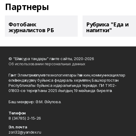
Партнеры
Фотобанк
Рубрика "Еда и
журналистов РБ
напитки"
© "Ейәнсура таңдары" гәзите сайты, 2020-2026
Об использовании персональных данных
Гәзит Элемтә, мәғлүмәт технологиялары һәм киң коммуникациялар
өлкәһендә күҙәтеү буйынса федераль хеҙмәттең Башҡортостан
Республикаһы буйынса идаралығында теркәлде. ПИ ТУ02-
01803-сө теркәү һаны 2025 йылдың 19 майында бирелгән.
Баш мөхәррир: Ә.М. Әйүпова.
Телефон
8 (34785) 2-15-26
Эл. почта
zori32@yandex.ru