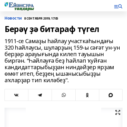
Новости
8 СЕНТЯБРЯ 2019, 17:05
Берәү ҙә битараф түгел
1911-се Самаҙы һайлау участкаһындағы
320 һайлаусы, шуларҙың 159-ы сәғәт ун-ун
берҙәр арауығында килеп тауышын
биргән. “Һайлауға беҙ һайлап ҡуйған
кандидаттарыбыҙҙан ниндәйҙер ярҙам
өмөт итеп, беҙҙең ышанысыбыҙҙы
аҡларҙар тип киләбеҙ".