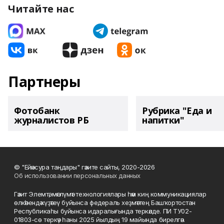
Читайте нас
Партнеры
Фотобанк
Рубрика "Еда и
журналистов РБ
напитки"
© "Ейәнсура таңдары" гәзите сайты, 2020-2026
Об использовании персональных данных
Гәзит Элемтә, мәғлүмәт технологиялары һәм киң коммуникациялар
өлкәһендә күҙәтеү буйынса федераль хеҙмәттең Башҡортостан
Республикаһы буйынса идаралығында теркәлде. ПИ ТУ02-
01803-сө теркәү һаны 2025 йылдың 19 майында бирелгән.