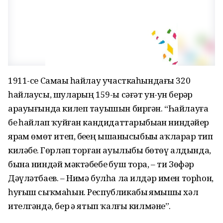
1911-се Самаҙы һайлау участкаһындағы 320
һайлаусы, шуларҙың 159-ы сәғәт ун-ун берҙәр
арауығында килеп тауышын биргән. “Һайлауға
беҙ һайлап ҡуйған кандидаттарыбыҙҙан ниндәйҙер
ярҙам өмөт итеп, беҙҙең ышанысыбыҙҙы аҡларҙар тип
киләбеҙ. Гөрләп торған ауылыбыҙ бөтөү алдында,
бына ниндәй мәктәбебеҙ буш тора, – ти Зөфәр
Дәүләтбаев. – Нимә булһа ла илдәр имен торһон,
һуғыш сыҡмаһын. Республикабыҙ яҙмышы хәл
ителгәндә, бер ҙә ятып ҡалғы килмәне”.