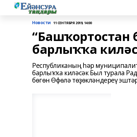
Новости
11 СЕНТЯБРЯ 2019, 14:00
“Башҡортостан
барлыҡҡа килә
Республиканың һәр муниципали
барлыҡҡа киләсәк Был турала Рад
бөгөн Өфөлә төҙөкләндереү эшт