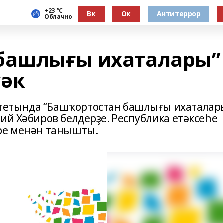
+23 °С
Вк
Ок
Антитеррор
Облачно
 башлығы ихаталары”
сәк
тетында “Башҡортостан башлығы ихаталар
ий Хәбиров белдерҙе. Республика етәксеһе
әре менән танышты.