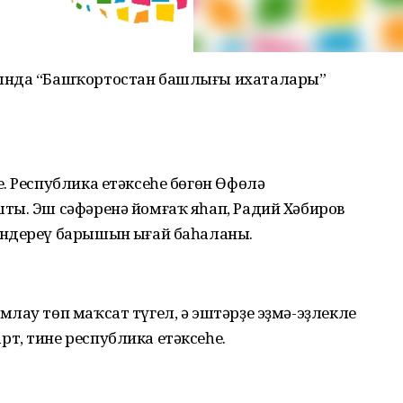
тында “Башҡортостан башлығы ихаталары”
. Республика етәксеһе бөгөн Өфөлә
ты. Эш сәфәренә йомғаҡ яһап, Радий Хәбиров
ндереү барышын ыңғай баһаланы.
лау төп маҡсат түгел, ә эштәрҙе эҙмә-эҙлекле
т, тине республика етәксеһе.