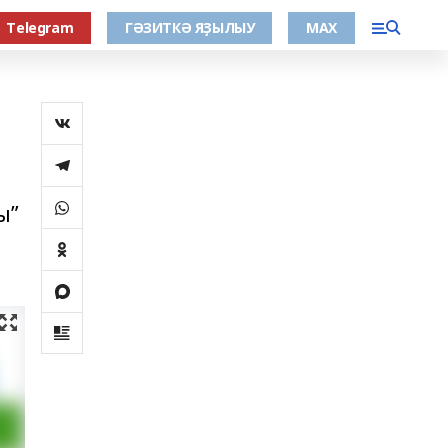
Тelegram
ГӘЗИТКӘ ЯҘЫЛЫУ
МАХ
ы”