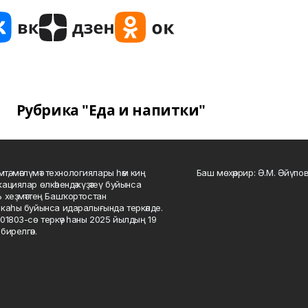
Рубрика "Еда и напитки"
мтә, мәғлүмәт технологиялары һәм киң
Баш мөхәррир: Ә.М. Әйүпов
ациялар өлкәһендә күҙәтеү буйынса
 хеҙмәттең Башҡортостан
каһы буйынса идаралығында теркәлде.
01803-сө теркәү һаны 2025 йылдың 19
бирелгән.