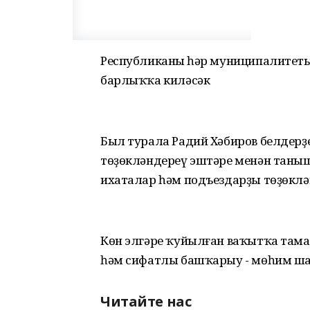
Республиканың һәр муниципалите
барлыҡҡа киләсәк
Был турала Радий Хәбиров белдерҙе
төҙөкләндереү эштәре менән таныш
ихаталар һәм подъездарҙы төҙөклә
Көн элгәре ҡуйылған ваҡытҡа тамам
һәм сифатлы башҡарыу - мөһим шар
Читайте нас