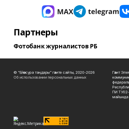
Партнеры
Фотобанк журналистов РБ
© "Ейәнсура таңдары" гәзите сайты, 2020-2026
Гәзит Эле
Об использовании персональных данных
коммуник
федераль
Республи
ПИ ТУ02-
майында 