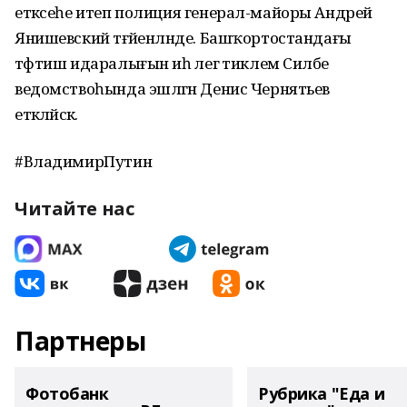
етәксеһе итеп полиция генерал-майоры Андрей
Янишевский тәғәйенләнде. Башҡортостандағы
тәфтиш идаралығын иһә әлегә тиклем Силәбе
ведомствоһында эшләгән Денис Чернятьев
етәкләйәсәк.
#ВладимирПутин
Читайте нас
Партнеры
Фотобанк
Рубрика "Еда и