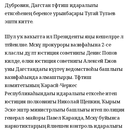
Дубровин, Дағстан тәфтиш идаралығы
етәксеһенең беренсе урынбаҫары Тугай Тугаев
эштән китте.
Шул уҡ ваҡытта ил Президенты яңы кешеләрҙе лә
тәғәйенләне. Мәскәү прокуроры вазифаһына 2-се
класлы дәүләт юстиция советнигы Денис Попов
килде, өлкән юстиция советнигы Алексей Ежов
уны Дағстандағы күҙәтеү ведомствоһы башлығы
вазифаһында алмаштырҙы. Тәфтиш
комитетының Ҡарасәй-Черкес
Республикаһындағы идаралығы етәксеһе итеп
юстиция полковнигы Николай Щепкин, Ҡырым
Эске эштәр министрлығы башлығы итеп полиция
генерал-майоры Павел Каранда, Мәскәү буйынса
наркотиктарҙың әйләнешенә контроль идаралығы