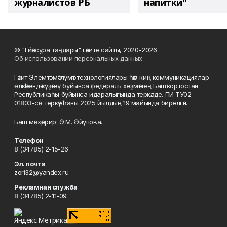
журналистов РБ
напитки"
© "Ейәнсура таңдары" гәзите сайты, 2020-2026
Об использовании персональных данных
Гәзит Элемтә, мәғлүмәт технологиялары һәм киң коммуникациялар
өлкәһендә күҙәтеү буйынса федераль хеҙмәттең Башҡортостан
Республикаһы буйынса идаралығында теркәлде. ПИ ТУ02-
01803-сө теркәү һаны 2025 йылдың 19 майында бирелгән.
Баш мөхәррир: Ә.М. Әйүпова.
Телефон
8 (34785) 2-15-26
Эл. почта
zori32@yandex.ru
Рекламная служба
8 (34785) 2-11-09