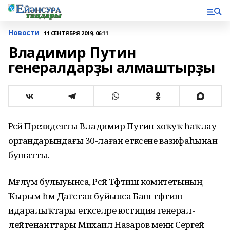
Новости
11 СЕНТЯБРЯ 2019, 06:11
Владимир Путин
генералдарҙы алмаштырҙы
Рәсәй Президенты Владимир Путин хоҡуҡ һаҡлау
органдарындағы 30-лаған етәксене вазифаһынан
бушатты.
Мәғлүм булыуынса, Рәсәй Тәфтиш комитетының
Ҡырым һәм Дағстан буйынса Баш тәфтиш
идаралыҡтары етәкселәре юстиция генерал-
лейтенанттары Михаил Назаров менән Сергей