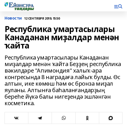
Новости
12 СЕНТЯБРЯ 2019, 15:50
Республика умартасылары
Канаданан миҙалдар менән
ҡайта
Республика умартасылары Канаданан
миҙалдар менән ҡайта Беҙҙең республика
вәкилдәре "Апимондия" халыҡ-ара
конгресында 8 наградаға лайыҡ булды. Өс
алтын, ике көмөш һәм өс бронза миҙал
яуланы. Алтынға баһаланғандарҙың
береһе йүкә балы нигеҙендә эшләнгән
косметика.