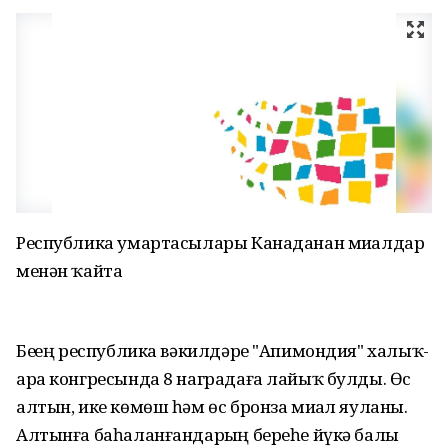
Республика умартасылары Канаданан миҙалдар
менән ҡайта
Беҙҙең республика вәкилдәре "Апимондия" халыҡ-
ара конгресында 8 наградаға лайыҡ булды. Өс
алтын, ике көмөш һәм өс бронза миҙал яуланы.
Алтынға баһаланғандарҙың береһе йүкә балы