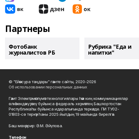
Партнеры
Фотобанк
Рубрика "Еда и
журналистов РБ
напитки"
© "Ейәнсура таңдары" гәзите сайты, 2020-2026
Об использовании персональных данных
Гәзит Элемтә, мәғлүмәт технологиялары һәм киң коммуникациялар
өлкәһендә күҙәтеү буйынса федераль хеҙмәттең Башҡортостан
Республикаһы буйынса идаралығында теркәлде. ПИ ТУ02-
01803-сө теркәү һаны 2025 йылдың 19 майында бирелгән.
Баш мөхәррир: Ә.М. Әйүпова.
Телефон