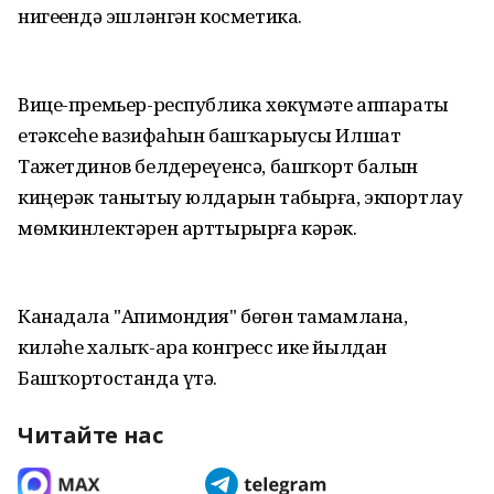
нигеҙендә эшләнгән косметика.
Вице-премьер-республика хөкүмәте аппараты
етәксеһе вазифаһын башҡарыусы Илшат
Тажетдинов белдереүенсә, башҡорт балын
киңерәк танытыу юлдарын табырға, экпортлау
мөмкинлектәрен арттырырға кәрәк.
Канадала "Апимондия" бөгөн тамамлана,
киләһе халыҡ-ара конгресс ике йылдан
Башҡортостанда үтә.
Читайте нас