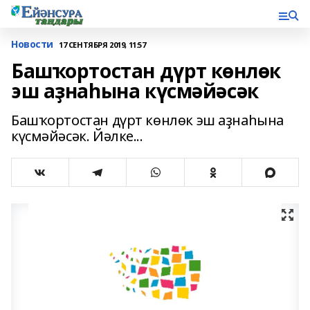
Новости
17 СЕНТЯБРЯ 2019, 11:57
Башҡортостан дүрт көнлөк
эш аҙнаһына күсмәйәсәк
Башҡортостан дүрт көнлөк эш аҙнаһына
күсмәйәсәк. Йәлке...