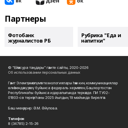
Партнеры
Фотобанк
Рубрика "Еда и
журналистов РБ
напитки"
© "Ейәнсура таңдары" гәзите сайты, 2020-2026
Об использовании персональных данных
Гәзит Элемтә, мәғлүмәт технологиялары һәм киң коммуникациялар
өлкәһендә күҙәтеү буйынса федераль хеҙмәттең Башҡортостан
Республикаһы буйынса идаралығында теркәлде. ПИ ТУ02-
01803-сө теркәү һаны 2025 йылдың 19 майында бирелгән.
Баш мөхәррир: Ә.М. Әйүпова.
Телефон
8 (34785) 2-15-26