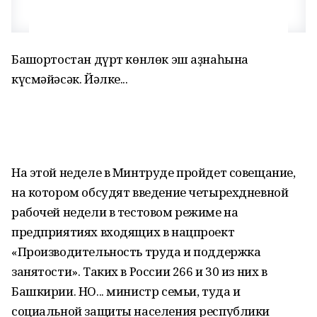
Башҡортостан дүрт көнлөк эш аҙнаһына
күсмәйәсәк. Йәлке...
На этой неделе в Минтруде пройдет совещание,
на котором обсудят введение четырехдневной
рабочей недели в тестовом режиме на
предприятиях входящих в нацпроект
«Производительность труда и поддержка
занятости». Таких в России 266 и 30 из них в
Башкирии. НО... министр семьи, туда и
социальной защиты населения республики