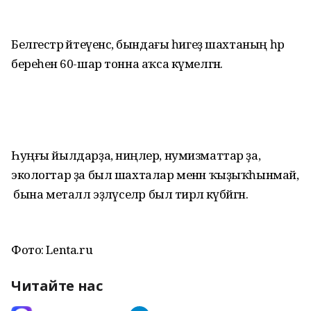
Белгестәр әйтеүенсә, бындағы һигеҙ шахтаның һәр
береһенә 60-шар тонна аҡса күмелгән.
Һуңғы йылдарҙа, ниңәлер, нумизматтар ҙа,
экологтар ҙа был шахталар менән ҡыҙыҡһынмай,
ә бына металл эҙләүселәр был тирәлә күбәйгән.
Фото: Lenta.ru
Читайте нас