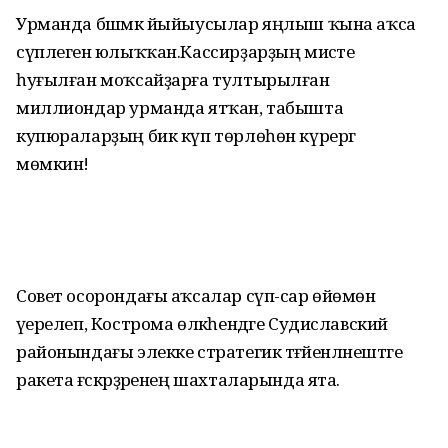
Урманда бәшм
әк йыйыусылар яңлыш ҡына аҡса
сүплегенә юлыҡҡан.Кассирҙарҙың мисәте
һуғылған моҡсайҙарға тултырылған
миллиондар урманда ятҡан, табышта
купюраларҙың бик күп төрлөһөн күрергә
мөмкин!
Совет осорондағы аҡсалар сүп-сар өйөмөнә
әүерелеп, Кострома өлкәһендәге Судиславский
районындағы элекке стратегик тәғәйенләнештәге
ракета ғәскәрҙәренең шахталарында ята.