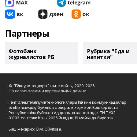
Партнеры
Фотобанк
Рубрика "Еда и
журналистов РБ
напитки"
© "Ейәнсура таңдары" гәзите сайты, 2020-2026
Об использовании персональных данных
Гәзит Элемтә, мәғлүмәт технологиялары һәм киң коммуникациялар
өлкәһендә күҙәтеү буйынса федераль хеҙмәттең Башҡортостан
Республикаһы буйынса идаралығында теркәлде. ПИ ТУ02-
01803-сө теркәү һаны 2025 йылдың 19 майында бирелгән.
Баш мөхәррир: Ә.М. Әйүпова.