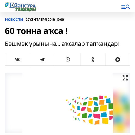
Новости
27 СЕНТЯБРЯ 2019, 10:00
60 тонна аҡса !
Бәшмәк урынына... аҡсалар тапҡандар!