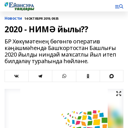
Новости
14 ОКТЯБРЯ 2019, 09:35
2020 - НИМӘ йылы??
БР Хөкүмәтенең бөгөнгө оператив
кәңәшмәһендә Башҡортостан Башлығы
2020 йылды ниндәй маҡсатлы йыл итеп
билдәләү тураһында һөйләне.