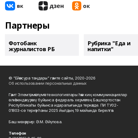
Партнеры
Фотобанк
Рубрика "Еда и
журналистов РБ
напитки"
© "Ейәнсура таңдары" гәзите сайты, 2020-2026
Об использовании персональных данных
Гәзит Элемтә, мәғлүмәт технологиялары һәм киң коммуникациялар
өлкәһендә күҙәтеү буйынса федераль хеҙмәттең Башҡортостан
Республикаһы буйынса идаралығында теркәлде. ПИ ТУ02-
01803-сө теркәү һаны 2025 йылдың 19 майында бирелгән.
Баш мөхәррир: Ә.М. Әйүпова.
Телефон