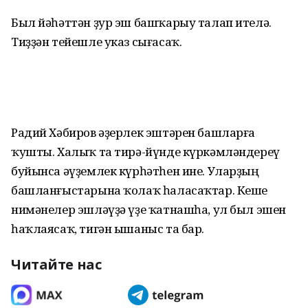
Был йәһәттән ҙур эш башҡарыу талап ителә.
Тиҙҙән тейешле указ сығасаҡ.
Радий Хәбиров әҙерлек эштәрен башларға
ҡушты. Халыҡ та тирә-йүнде күркәмләндереү
буйынса әүҙемлек күрһәтһен ине. Уларҙың
башланғыстарына ҡолаҡ һаласаҡтар. Кеше
нимәнелер эшләүҙә үҙе ҡатнашһа, ул был эшен
һаҡлаясаҡ, тигән ышаныс та бар.
Читайте нас