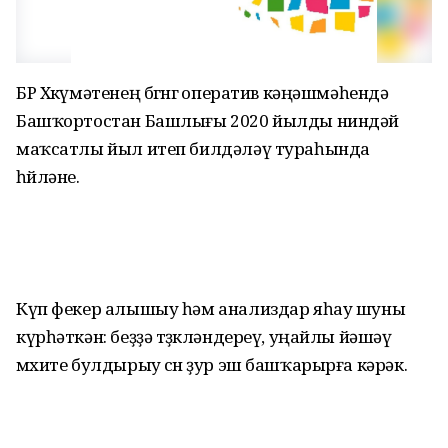
БР Хөкүмәтенең бөгөнгө оператив кәңәшмәһендә
Башҡортостан Башлығы 2020 йылды ниндәй
маҡсатлы йыл итеп билдәләү тураһында
һөйләне.
Күп фекер алышыу һәм анализдар яһау шуны
күрһәткән: беҙҙә төҙөкләндереү, уңайлы йәшәү
мөхите булдырыу өсөн ҙур эш башҡарырға кәрәк.