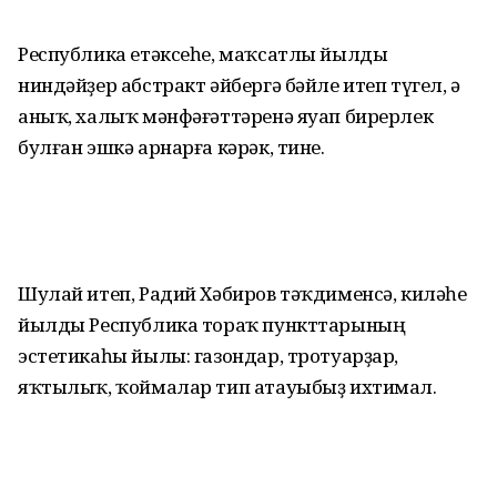
Республика етәксеһе, маҡсатлы йылды
ниндәйҙер абстракт әйбергә бәйле итеп түгел, ә
аныҡ, халыҡ мәнфәғәттәренә яуап бирерлек
булған эшкә арнарға кәрәк, тине.
Шулай итеп, Радий Хәбиров тәҡдименсә, киләһе
йылды Республика тораҡ пункттарының
эстетикаһы йылы: газондар, тротуарҙар,
яҡтылыҡ, ҡоймалар тип атауыбыҙ ихтимал.