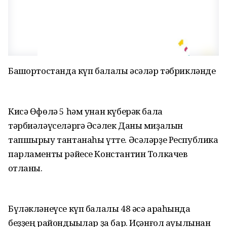
Башҡортостанда күп балалы әсәләр тәбрикләнде
Кисә Өфөлә 5 һәм унан күберәк бала
тәрбиәләүселәргә Әсәлек Даны миҙалын
тапшырыу тантанаһы үтте. Әсәләрҙе Республика
парламенты рәйесе Константин Толкачев
ҡотланы.
Бүләкләнеүсе күп балалы 48 әсә араһында
беҙҙең райондыҡылар ҙа бар. Иҫәнғол ауылынан