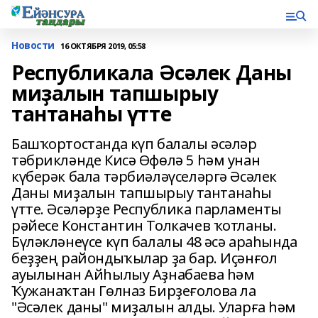
Новости
16 ОКТЯБРЯ 2019, 05:58
Республикала Әсәлек Даны
миҙалын тапшырыу
тантанаһы үтте
Башҡортостанда күп балалы әсәләр
тәбрикләнде Кисә Өфөлә 5 һәм унан
күберәк бала тәрбиәләүселәргә Әсәлек
Даны миҙалын тапшырыу тантанаһы
үтте. Әсәләрҙе Республика парламенты
рәйесе Константин Толкачев ҡотланы.
Бүләкләнеүсе күп балалы 48 әсә араһында
беҙҙең райондыҡылар ҙа бар. Иҫәнғол
ауылынан Айһылыу Аҙнабаева һәм
Ҡужанаҡтан Гөлназ Бирҙеғолова ла
"Әсәлек даны" миҙалын алды. Уларға һәм