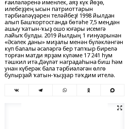
ғаиләләренә именлек, аяҙ күк йөҙө,
илебеҙҙең ысын патриоттарын
тәрбиәләүҙәрен теләйбеҙ! 1998 йылдан
алып Башҡортостанда бөтәһе 7,5 меңдән
ашыу ҡатын-ҡыҙ ошо юғары исемгә
лайыҡ булды. 2019 йылдың 1 ғинуарынан
«Әсәлек даны» миҙалы менән бүләкләнгән
күп балалы әсәләргә бер тапҡыр бирелә
торған матди ярҙам күләме 17 241 һум
тәшкил итә.Дәүләт наградаһына биш һәм
унан күберәк бала тәрбиәләгән өлгө
булырҙай ҡатын-ҡыҙҙар тәҡдим ителә.