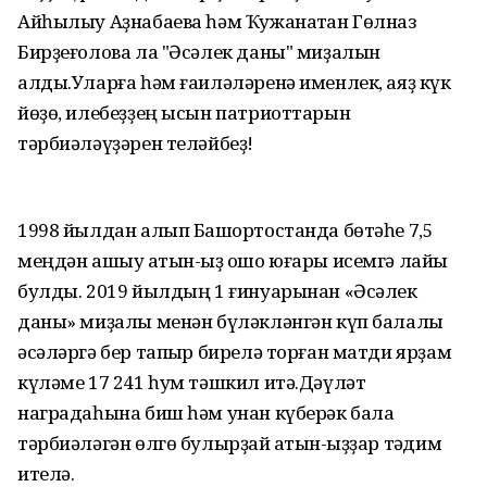
Айһылыу Аҙнабаева һәм Ҡужанаҡтан Гөлназ
Бирҙеғолова ла "Әсәлек даны" миҙалын
алды.Уларға һәм ғаиләләренә именлек, аяҙ күк
йөҙө, илебеҙҙең ысын патриоттарын
тәрбиәләүҙәрен теләйбеҙ!
1998 йылдан алып Башҡортостанда бөтәһе 7,5
меңдән ашыу ҡатын-ҡыҙ ошо юғары исемгә лайыҡ
булды. 2019 йылдың 1 ғинуарынан «Әсәлек
даны» миҙалы менән бүләкләнгән күп балалы
әсәләргә бер тапҡыр бирелә торған матди ярҙам
күләме 17 241 һум тәшкил итә.Дәүләт
наградаһына биш һәм унан күберәк бала
тәрбиәләгән өлгө булырҙай ҡатын-ҡыҙҙар тәҡдим
ителә.