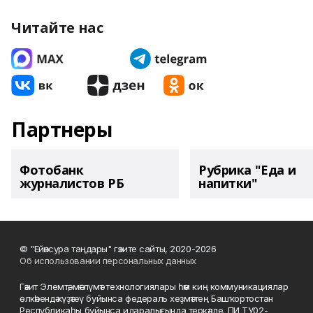
Читайте нас
Партнеры
Фотобанк
Рубрика "Еда и
журналистов РБ
напитки"
© "Ейәнсура таңдары" гәзите сайты, 2020-2026
Об использовании персональных данных
Гәзит Элемтә, мәғлүмәт технологиялары һәм киң коммуникациялар
өлкәһендә күҙәтеү буйынса федераль хеҙмәттең Башҡортостан
Республикаһы буйынса идаралығында теркәлде. ПИ ТУ02-