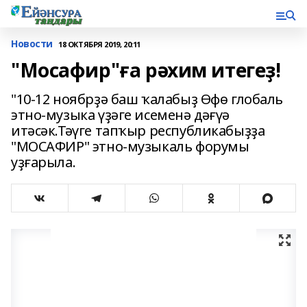
Новости
18 ОКТЯБРЯ 2019, 20:11
"Мосафир"ға рәхим итегеҙ!
"10-12 ноябрҙә баш ҡалабыҙ Өфө глобаль
этно-музыка үҙәге исеменә дәғүә
итәсәк.Тәүге тапҡыр республикабыҙҙа
"МОСАФИР" этно-музыкаль форумы
уҙғарыла.