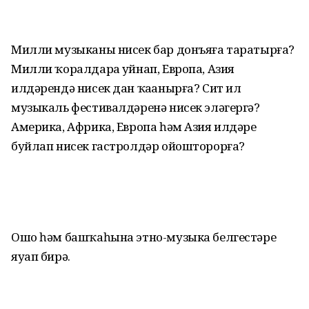
Милли музыканы нисек бар донъяға таратырға?
Милли ҡоралдарҙа уйнап, Европа, Азия
илдәрендә нисек дан ҡаҙанырға? Сит ил
музыкаль фестивалдәренә нисек эләгергә?
Америка, Африка, Европа һәм Азия илдәре
буйлап нисек гастролдәр ойошторорға?
Ошо һәм башҡаһына этно-музыка белгестәре
яуап бирә.