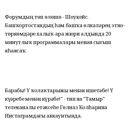
Форумдың төп өлөшө - Шоукейс.
Башҡортостандың һәм башҡа өлкәләрҙең этно-
төркөмдәре халыҡ-ара жюри алдында 20
минутлыҡ программалары менән сығыш
яһаясаҡ.
Барабыҙ! Үҙ ҡолаҡтарыжыҙ менән ишетәбеҙ! Үҙ
күҙҙәребеҙ менән күрәбеҙ!" - тип яҙа "Тамыр"
телеканалы етәксеһе Гөлназ Ҡолһарина
Инстаграмдағы аккаунтында.