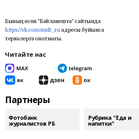
Бының өсөн "Бәйләнештә" сайтында
https://vk.com/msfr_ru
адресы буйынса
теркәлергә онотмағыҙ.
Читайте нас
Партнеры
Фотобанк
Рубрика "Еда и
журналистов РБ
напитки"