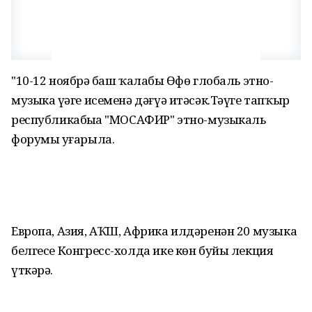
"10-12 ноябрҙә баш ҡалабыҙ Өфө глобаль этно-
музыка үҙәге исеменә дәғүә итәсәк.Тәүге тапҡыр
республикабыҙҙа "МОСАФИР" этно-музыкаль
форумы уҙғарыла.
Европа, Азия, АҠШ, Африка илдәренән 20 музыка
белгесе Конгресс-холда ике көн буйы лекция
үткәрә.