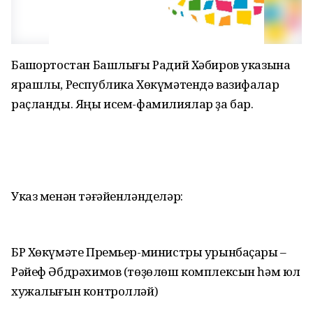
Башҡортостан Башлығы Радий Хәбиров указына
ярашлы, Республика Хөкүмәтендә вазифалар
раҫланды. Яңы исем-фамилиялар ҙа бар.
Указ менән тәғәйенләнделәр:
БР Хөкүмәте Премьер-министры урынбаҫары –
Рәйеф Әбдрәхимов (төҙөлөш комплексын һәм юл
хужалығын контролләй)