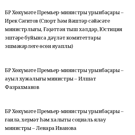
БР Хөкүмәте Премьер-министры урынбаҫары –
Ирек Сәғитов (Спорт һәм йәштәр сәйәсәте
министрлығы, Ғәҙәттән тыш хәлдәр, Юстиция
эштәре буйынса дәүләт комитеттары
эшмәкәрлеге өсөн яуаплы)
БР Хөкүмәте Премьер-министры урынбаҫары –
ауыл хужалығы министры – Илшат
Фазрахманов
БР Хөкүмәте Премьер-министры урынбаҫары –
ғаилә, хеҙмәт һәм халыҡты социаль яҡлау
министры – Ленара Иванова