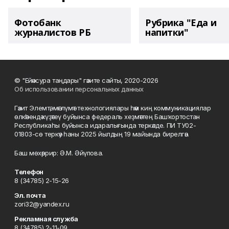
Фотобанк
Рубрика "Еда и
журналистов РБ
напитки"
© "Ейәнсура таңдары" гәзите сайты, 2020-2026
Об использовании персональных данных
Гәзит Элемтә, мәғлүмәт технологиялары һәм киң коммуникациялар
өлкәһендә күҙәтеү буйынса федераль хеҙмәттең Башҡортостан
Республикаһы буйынса идаралығында теркәлде. ПИ ТУ02-
01803-сө теркәү һаны 2025 йылдың 19 майында бирелгән.
Баш мөхәррир: Ә.М. Әйүпова.
Телефон
8 (34785) 2-15-26
Эл. почта
zori32@yandex.ru
Рекламная служба
8 (34785) 2-11-09