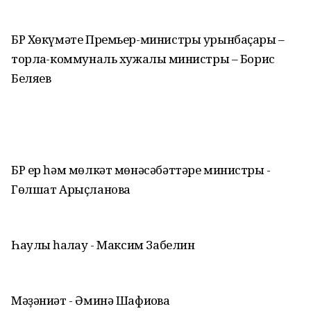
БР Хөкүмәте Премьер-министры урынбаҫары –
торлаҡ-коммуналь хужалыҡ министры – Борис
Беляев
БР ер һәм мөлкәт мөнәсәбәттәре министры -
Гөлшат Арыҫланова
Һаулыҡ һаҡлау - Максим Забелин
Мәҙәниәт - Әминә Шафиҡова