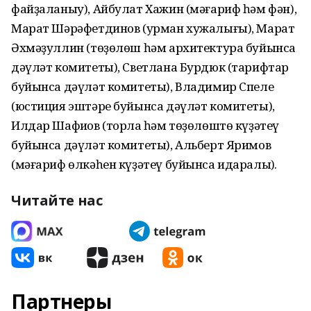
файҙаланыу), Айбулат Хажин (мәғариф һәм фән),
Марат Шәрәфетдинов (урман хужалығы), Марат
Әхмәҙуллин (төҙөлөш һәм архитектура буйынса
дәүләт комитеты), Светлана Бурдюк (тарифтар
буйынса дәүләт комитеты), Владимир Спеле
(юстиция эштәре буйынса дәүләт комитеты),
Илдар Шафиҡов (торлаҡ һәм төҙөлөштө күҙәтеү
буйынса дәүләт комитеты), Альберт Яримов
(мәғариф өлкәһен күҙәтеү буйынса идаралыҡ).
Читайте нас
Партнеры