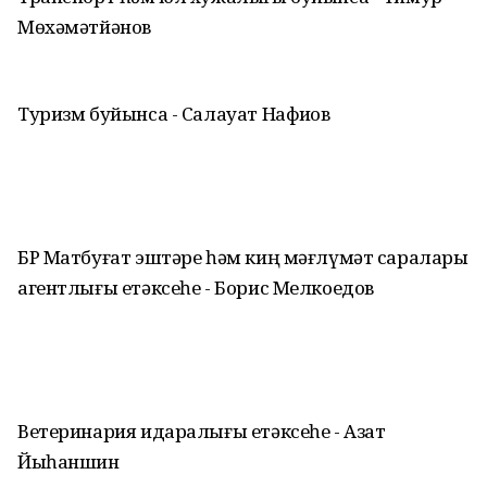
Мөхәмәтйәнов
Туризм буйынса - Салауат Нафиҡов
БР Матбуғат эштәре һәм киң мәғлүмәт саралары
агентлығы етәксеһе - Борис Мелкоедов
Ветеринария идаралығы етәксеһе - Азат
Йыһаншин