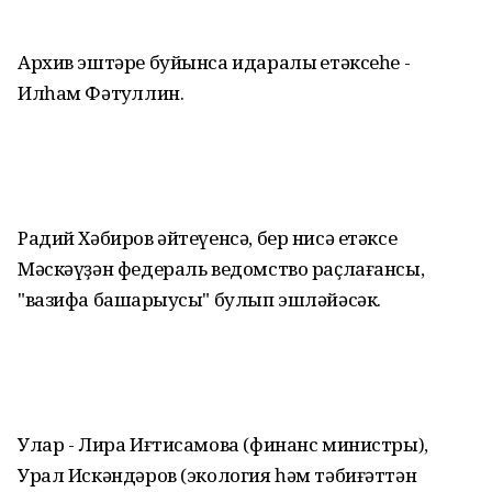
Архив эштәре буйынса идаралыҡ етәксеһе -
Илһам Фәтҡуллин.
Радий Хәбиров әйтеүенсә, бер нисә етәксе
Мәскәүҙән федераль ведомство раҫлағансы,
"вазифа башҡарыусы" булып эшләйәсәк.
Улар - Лира Иғтисамова (финанс министры),
Урал Искәндәров (экология һәм тәбиғәттән