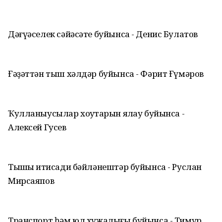
Дәғүәселек сәйәсәте буйынса - Денис Булатов
Ғәҙәттән тыш хәлдәр буйынса - Фәрит Ғүмәров
Ҡулланыусылар хоҡуҡтарын яҡлау буйынса -
Алексей Гусев
Тышҡы иҡтисади бәйләнештәр буйынса - Руслан
Мирсаяпов
Транспорт һәм юл хужалығы буйынса - Тимур