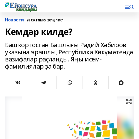
Новости
28 ОКТЯБРЯ 2019, 18:01
Кемдәр килде?
Башҡортостан Башлығы Радий Хәбиров
указына ярашлы, Республика Хөкүмәтендә
вазифалар раҫланды. Яңы исем-
фамилиялар ҙа бар.