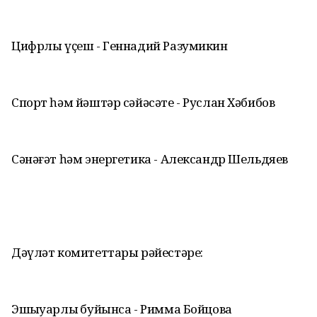
Цифрлы үҫеш - Геннадий Разумикин
Спорт һәм йәштәр сәйәсәте - Руслан Хәбибов
Сәнәғәт һәм энергетика - Александр Шельдяев
Дәүләт комитеттары рәйестәре:
Эшҡыуарлыҡ буйынса - Римма Бойцова