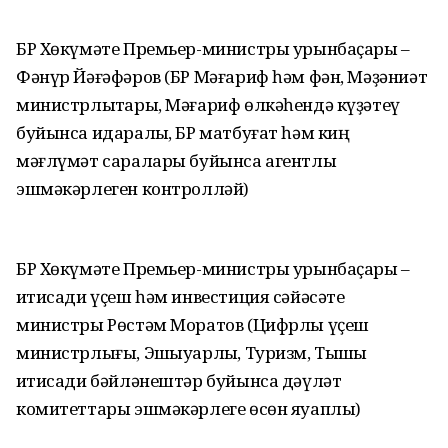
БР Хөкүмәте Премьер-министры урынбаҫары –
Фәнүр Йәғәфәров (БР Мәғариф һәм фән, Мәҙәниәт
министрлыҡтары, Мәғариф өлкәһендә күҙәтеү
буйынса идаралыҡ, БР матбуғат һәм киң
мәғлүмәт саралары буйынса агентлыҡ
эшмәкәрлеген контролләй)
БР Хөкүмәте Премьер-министры урынбаҫары –
иҡтисади үҫеш һәм инвестиция сәйәсәте
министры Рөстәм Моратов (Цифрлы үҫеш
министрлығы, Эшҡыуарлыҡ, Туризм, Тышҡы
иҡтисади бәйләнештәр буйынса дәүләт
комитеттары эшмәкәрлеге өсөн яуаплы)