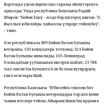
йортонда уҙған кәңәшмә ошо сараны ойоштороуға
арналды. Унда республика Башлығы Радий
Хәбиров: “Бөйөк Еңеү – илде берләштереү нигеҙе, 75
йыллыҡ юбилейҙы лайыҡлы үткәрергә тейешбеҙ”,
– тине.
Әле республикала 889 Бөйөк Ватан һуғышы
ветераны, 130 концлагерь тотҡоны, 324 Бөйөк
Ватан һуғышы инвалиды, 103 Ленинград
блокадаһын үҙ башынан кисергән шаһит, 23 788
тыл эшсәне һәм һуғышта һәләк булған яугирҙәрҙең
ғаилә ағзалары йәшәй.
Республика Башлығы: “Юбилейға тиклем бөтә
Бөйөк Ватан һуғышы ветерандары торлаҡ менән
тәьмин ителергә тейеш. Айырым йәшәгән һәм ярҙамға