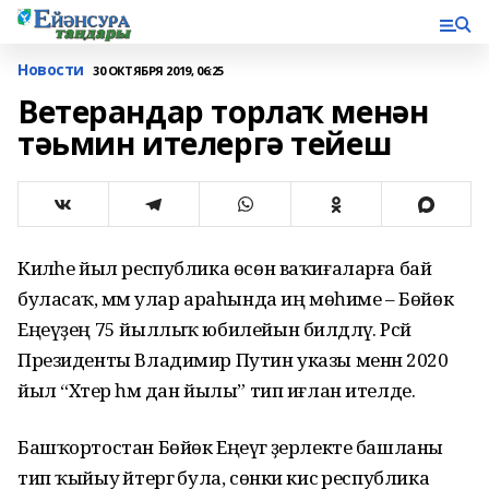
Новости
30 ОКТЯБРЯ 2019, 06:25
Ветерандар торлаҡ менән
тәьмин ителергә тейеш
Киләһе йыл республика өсөн ваҡиғаларға бай
буласаҡ, әммә улар араһында иң мөһиме – Бөйөк
Еңеүҙең 75 йыллыҡ юбилейын билдәләү. Рәсәй
Президенты Владимир Путин указы менән 2020
йыл “Хәтер һәм дан йылы” тип иғлан ителде.
Башҡортостан Бөйөк Еңеүгә әҙерлекте башланы
тип ҡыйыу әйтергә була, сөнки кисә республика