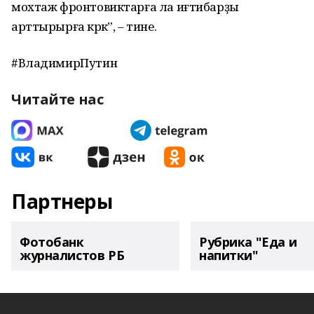
мохтаж фронтовиктарға ла иғтибарҙы
арттырырға кәрәк”, – тине.
#ВладимирПутин
Читайте нас
Партнеры
Фотобанк
Рубрика "Еда и
журналистов РБ
напитки"