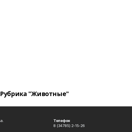
Рубрика "Животные"
а.
Телефон
8 (34785) 2-15-26