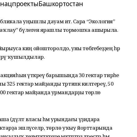
#нацпроектыБашкортостан
еспубликала уңышлы дауам итә. Сара “Экология”
аҡлау” бүлегенә ярашлы тормошҡа ашырыла.
ырыуса киң ойошторолдо, уны төбәгебеҙҙең һәр
ррәү ҡушылдылар.
!” акцияһын үткәреү барышында 30 гектар тирәһе
 325 гектар майҙанды тәртипкә килтереү, 50
200 гектар майҙанда урмандарҙы төрлө
ша (дәүләт власы һәм урындағы үҙидара
ыҡтарҙа эшләүселәр, төрлө уҡыу йорттарында
сылыҡ хеҙмәткәткәрҙәре мәктәптәрҙә дәрестәр һәм