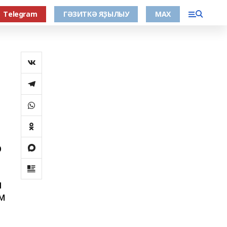
Тelegram
ГӘЗИТКӘ ЯҘЫЛЫУ
МАХ
р
р
ы
м