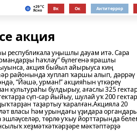
+29 °С
Вк
Ок
Антитеррор
Ясно
се акция
яһы республикала уңышлы дауам итә. Сара
Урмандарҙы һаҡлау” бүлегенә ярашлы
ыуынса, акция быйыл айырыуса киң
һәр районында хуплап ҡаршы алып, дәррәү
дә, “Йәшә, урман!” акцияһын үткәреү
ан культураһы булдырыу, ағаслы 325 гекта
ектарҙа сүп-сар йыйыу, шулай уҡ 200 гекта
ыҡтарҙан таҙартыу ҡаралған.Акцияла 20
ләт власы һәм урындағы үҙидара органдар
 эшләүселәр, төрлө уҡыу йорттарында беле
ансылыҡ хеҙмәткәткәрҙәре мәктәптәрҙә