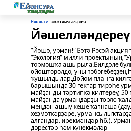
Новости
30 ОКТЯБРЯ 2019, 01:14
Йәшелләндереү
“Йәшә, урман!” Бөтә Рәсәй акци
“Экология” милли проектының “
тормошҡа ашырыла.Билдәле бул
ойошторолдо, уны төбәгебеҙҙең 
ҡушылдылар.Дөйөм планға килгән
барышында 30 гектар тирәһе урм
майҙанды тәртипкә килтереү, 50 г
майҙанда урмандарҙы төрлө ҡалд
меңдән ашыу кеше ҡатнаша (дәү
хеҙмәткәрҙәре, урмансылыҡтарҙа
алғандар, ирекмәндәр һб.). Урм
дәрестәр һәм күнекмәләр