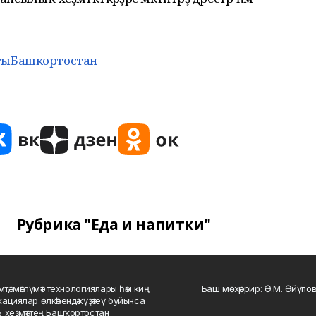
тыБашкортостан
Рубрика "Еда и напитки"
мтә, мәғлүмәт технологиялары һәм киң
Баш мөхәррир: Ә.М. Әйүпов
ациялар өлкәһендә күҙәтеү буйынса
 хеҙмәттең Башҡортостан