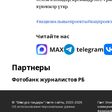
күнекмәләр үткәрә.
#национальныепроекты
#нацпроек
Читайте нас
Партнеры
Фотобанк журналистов РБ
© "Ейәнсура таңдары" гәзите сайты, 2020-2026
Гәзит Эле
Об использовании персональных данных
коммуник
федераль