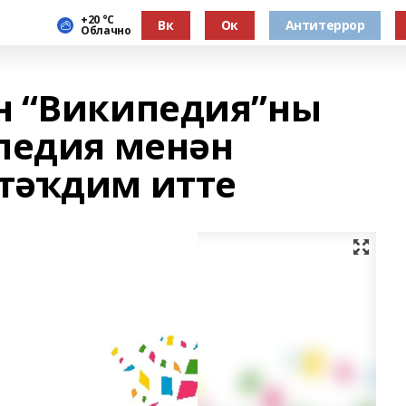
+20 °С
Вк
Ок
Антитеррор
Облачно
н “Википедия”ны
педия менән
тәҡдим итте