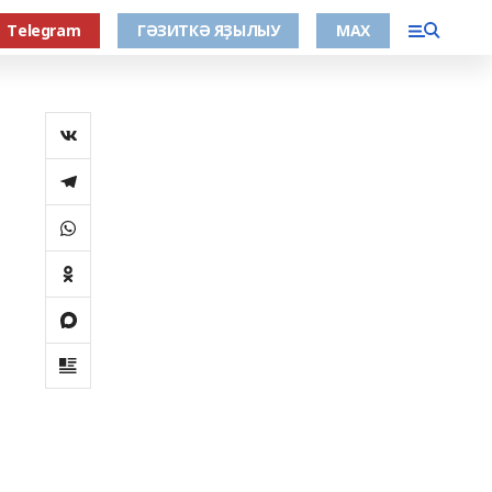
Тelegram
ГӘЗИТКӘ ЯҘЫЛЫУ
МАХ