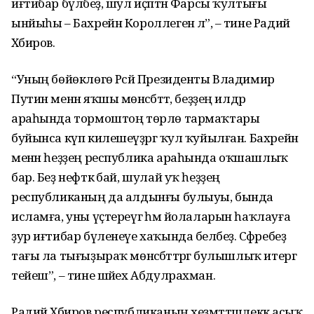
иғтибар бүләбеҙ, шул иҫәптән Фарсы ҡултығы
ынйыһы – Бахрейн Короллегенә лә”, – тине Радий
Хәбиров.
“Уның бөйөклөгө Рәсәй Президенты Владимир
Путин менән яҡшы мөнәсәбәттә, беҙҙең илдәр
араһында тормоштоң төрлө тармаҡтары
буйынса күп килешеүҙәргә ҡул ҡуйылған. Бахрейн
менән һеҙҙең республика араһында оҡшашлыҡ
бар. Беҙ нефткә бай, шулай уҡ һеҙҙең
республиканың да алдынғы булыуы, бында
исламға, уны үҫтереүгә һәм йолаларын һаҡлауға
ҙур иғтибар бүленеүе хаҡында беләбеҙ. Сәфәребеҙ
тағы ла тығыҙыраҡ мөнәсәбәттәргә булышлыҡ итергә
тейеш”, – тине шәйех Абдулрахман.
Радий Хәбиров республиканың хеҙмәттәшлеккә асыҡ