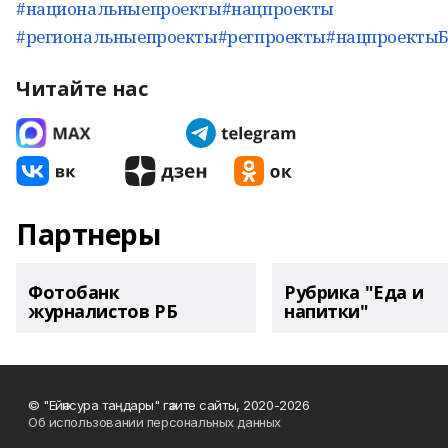
#национальныепроекты
#нацпроекты
#региональныепроекты
#регпроекты
#нацпроекты
Читайте нас
Партнеры
Фотобанк
Рубрика "Еда и
журналистов РБ
напитки"
© "Ейәнсура таңдары" гәзите сайты, 2020-2026
Об использовании персональных данных