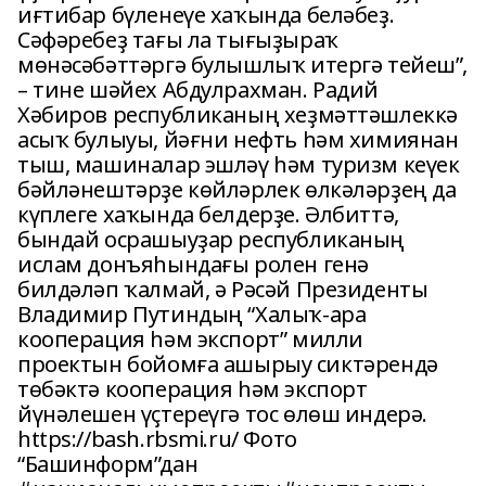
иғтибар бүленеүе хаҡында беләбеҙ.
Сәфәребеҙ тағы ла тығыҙыраҡ
мөнәсәбәттәргә булышлыҡ итергә тейеш”,
– тине шәйех Абдулрахман. Радий
Хәбиров республиканың хеҙмәттәшлеккә
асыҡ булыуы, йәғни нефть һәм химиянан
тыш, машиналар эшләү һәм туризм кеүек
бәйләнештәрҙе көйләрлек өлкәләрҙең да
күплеге хаҡында белдерҙе. Әлбиттә,
бындай осрашыуҙар республиканың
ислам донъяһындағы ролен генә
билдәләп ҡалмай, ә Рәсәй Президенты
Владимир Путиндың “Халыҡ-ара
кооперация һәм экспорт” милли
проектын бойомға ашырыу сиктәрендә
төбәктә кооперация һәм экспорт
йүнәлешен үҫтереүгә тос өлөш индерә.
https://bash.rbsmi.ru/ Фото
“Башинформ”дан