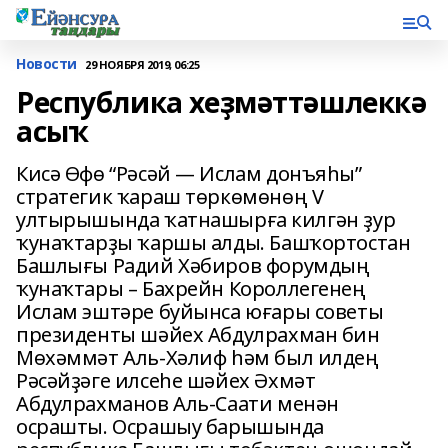
Новости
29 НОЯБРЯ 2019, 06:25
Республика хеҙмәттәшлеккә
асыҡ
Кисә Өфө “Рәсәй — Ислам донъяһы”
стратегик ҡараш төркөмөнөң V
ултырышында ҡатнашырға килгән ҙур
ҡунаҡтарҙы ҡаршы алды. Башҡортостан
Башлығы Радий Хәбиров форумдың
ҡунаҡтары – Бахрейн Короллегенең
Ислам эштәре буйынса юғары советы
президенты шәйех Абдулрахман бин
Мөхәммәт Аль-Хәлиф һәм был илдең
Рәсәйҙәге илсеһе шәйех Әхмәт
Абдулрахманов Аль-Саати менән
осрашты. Осрашыу барышында