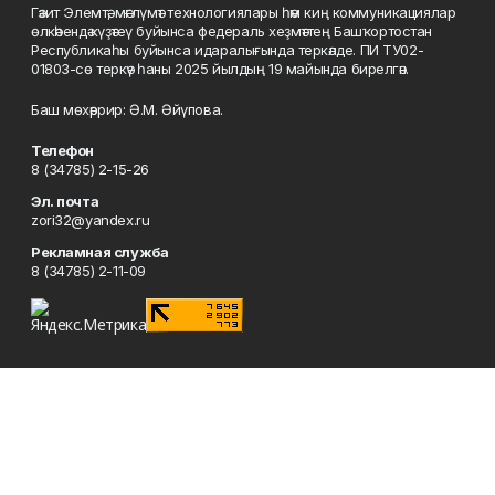
Гәзит Элемтә, мәғлүмәт технологиялары һәм киң коммуникациялар
өлкәһендә күҙәтеү буйынса федераль хеҙмәттең Башҡортостан
Республикаһы буйынса идаралығында теркәлде. ПИ ТУ02-
01803-сө теркәү һаны 2025 йылдың 19 майында бирелгән.
Баш мөхәррир: Ә.М. Әйүпова.
Телефон
8 (34785) 2-15-26
Эл. почта
zori32@yandex.ru
Рекламная служба
8 (34785) 2-11-09