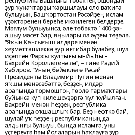
республика Башлығы төбәктең ошондай
ҙур ҡунаҡтарҙы ҡаршылауы оло ваҡиға
булыуын, Башҡортостан Рәсәйҙең ислам
үҙәктәренең береһе икәнлеген белдерҙе.
Мәғлүм булыуынса, әле төбәктә 1400-ҙән
ашыу мәсет бар, яңылары ла әүҙем төҙөлә.
“Яҡын Көнсығыш илдәре менән
хеҙмәттәшлеккә ҙур иғтибар бүләбеҙ, шул
иҫәптән Фарсы ҡултығы ынйыһы –
Бахрейн Короллегенә лә”, – тине Радий
Хәбиров. “Уның бөйөклөгө Рәсәй
Президенты Владимир Путин менән
яҡшы мөнәсәбәттә, беҙҙең илдәр
араһында тормоштоң төрлө тармаҡтары
буйынса күп килешеүҙәргә ҡул ҡуйылған.
Бахрейн менән һеҙҙең республика
араһында оҡшашлыҡ бар. Беҙ нефткә бай,
шулай уҡ һеҙҙең республиканың да
алдынғы булыуы, бында исламға, уны
үҫтереүгә һәм йолаларын һаҡлауға ҙур