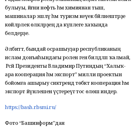
булыуы, йәғни нефть һәм химиянан тыш,
машиналар эшләү һәм туризм кеүек бәйләнештәрҙе
көйләрлек өлкәләрҙең да күплеге хаҡында
белдерҙе.
Әлбиттә, бындай осрашыуҙар республиканың
ислам донъяһындағы ролен генә билдәләп ҡалмай,
ә Рәсәй Президенты Владимир Путиндың “Халыҡ-
ара кооперация һәм экспорт” милли проектын
бойомға ашырыу сиктәрендә төбәктә кооперация һәм
экспорт йүнәлешен үҫтереүгә тос өлөш индерә.
https://bash.rbsmi.ru/
Фото “Башинформ”дан