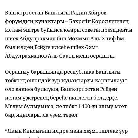
Башҡортостан Башлығы Радий Хәбиров
форумдың ҡунаҡтары – Бахрейн Короллегенең
Ислам эштәре буйынса юғары советы президенты
шәйех Абдулрахман бин Мөхәммәт Аль-Хәлиф һәм
был илдең Рәсәйҙәге илсеһе шәйех Әхмәт
Абдулрахманов Аль-Саати менән осрашты.
Осрашыу барышында республика Башлығы
төбәктең ошондай ҙур ҡунаҡтарҙы ҡаршылауы
оло ваҡиға булыуын, Башҡортостан Рәсәйҙең
ислам үҙәктәренең береһе икәнлеген белдерҙе.
Мәғлүм булыуынса, әле төбәктә 1400-ҙән ашыу мәсет
бар, яңылары ла әүҙем төҙөлә.
“Яҡын Көнсығыш илдәре менән хеҙмәттәшлеккә ҙур