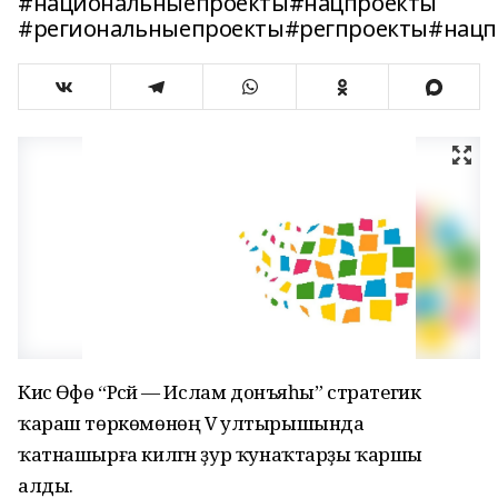
#национальныепроекты#нацпроекты
#региональныепроекты#регпроекты#нацп
Кисә Өфө “Рәсәй — Ислам донъяһы” стратегик
ҡараш төркөмөнөң V ултырышында
ҡатнашырға килгән ҙур ҡунаҡтарҙы ҡаршы
алды.