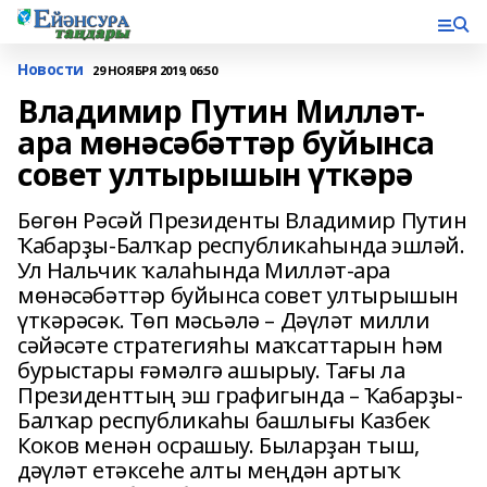
Новости
29 НОЯБРЯ 2019, 06:50
Владимир Путин Милләт-
ара мөнәсәбәттәр буйынса
совет ултырышын үткәрә
Бөгөн Рәсәй Президенты Владимир Путин
Ҡабарҙы-Балҡар республикаһында эшләй.
Ул Нальчик ҡалаһында Милләт-ара
мөнәсәбәттәр буйынса совет ултырышын
үткәрәсәк. Төп мәсьәлә – Дәүләт милли
сәйәсәте стратегияһы маҡсаттарын һәм
бурыстары ғәмәлгә ашырыу. Тағы ла
Президенттың эш графигында – Ҡабарҙы-
Балҡар республикаһы башлығы Казбек
Коков менән осрашыу. Быларҙан тыш,
дәүләт етәксеһе алты меңдән артыҡ