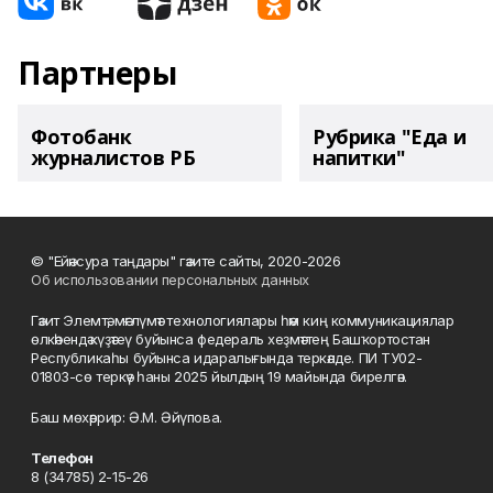
Партнеры
Фотобанк
Рубрика "Еда и
журналистов РБ
напитки"
© "Ейәнсура таңдары" гәзите сайты, 2020-2026
Об использовании персональных данных
Гәзит Элемтә, мәғлүмәт технологиялары һәм киң коммуникациялар
өлкәһендә күҙәтеү буйынса федераль хеҙмәттең Башҡортостан
Республикаһы буйынса идаралығында теркәлде. ПИ ТУ02-
01803-сө теркәү һаны 2025 йылдың 19 майында бирелгән.
Баш мөхәррир: Ә.М. Әйүпова.
Телефон
8 (34785) 2-15-26