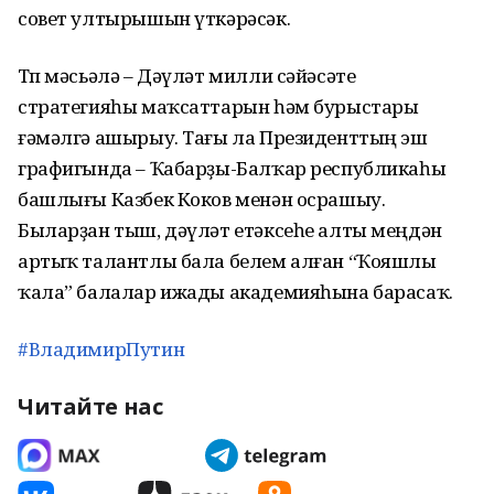
совет ултырышын үткәрәсәк.
Төп мәсьәлә – Дәүләт милли сәйәсәте
стратегияһы маҡсаттарын һәм бурыстары
ғәмәлгә ашырыу. Тағы ла Президенттың эш
графигында – Ҡабарҙы-Балҡар республикаһы
башлығы Казбек Коков менән осрашыу.
Быларҙан тыш, дәүләт етәксеһе алты меңдән
артыҡ талантлы бала белем алған “Ҡояшлы
ҡала” балалар ижады академияһына барасаҡ.
#ВладимирПутин
Читайте нас