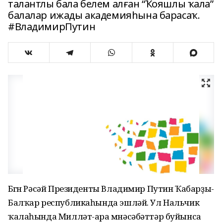
талантлы бала белем алған “Ҡояшлы ҡала”
балалар ижады академияһына барасаҡ.
#ВладимирПутин
Бөгөн Рәсәй Президенты Владимир Путин Ҡабарҙы-
Балҡар республикаһында эшләй. Ул Нальчик
ҡалаһында Милләт-ара мөнәсәбәттәр буйынса