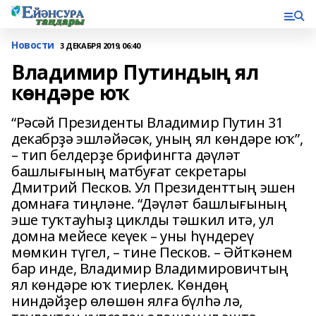
Новости
3 ДЕКАБРЯ 2019, 06:40
Владимир Путиндың ял
көндәре юҡ
“Рәсәй Президенты Владимир Путин 31
декабрҙә эшләйәсәк, уның ял көндәре юҡ”,
– тип белдерҙе брифингта дәүләт
башлығының матбуғат секретары
Дмитрий Песков. Ул Президенттың эшен
домнаға тиңләне. “Дәүләт башлығының
эше туҡтауһыҙ циклды тәшкил итә, ул
домна мейесе кеүек – уны һүндереү
мөмкин түгел, – тине Песков. – Әйткәнем
бар инде, Владимир Владимировичтың
ял көндәре юҡ тиерлек. Көндөң
ниндәйҙер өлөшөн ялға бүлһә лә,