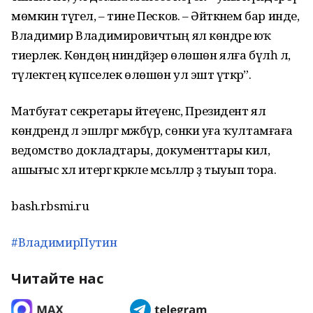
мөмкин түгел, – тине Песков. – Әйткәнем бар инде,
Владимир Владимировичтың ял көндәре юҡ
тиерлек. Көндөң ниндәйҙер өлөшөн ялға бүлһә лә,
тәүлектең күпселек өлөшөн ул эштә үткәрә”.
Матбуғат секретары әйтеүенсә, Президент ял
көндәрендә лә эшләргә мәжбүр, сөнки уға ҡултамғаға
ведомство докладтары, документтары килә,
ашығыс хәл итергә кәрәкле мәсьәләләр ҙә тыуып тора.
bash.rbsmi.ru
#ВладимирПутин
Читайте нас