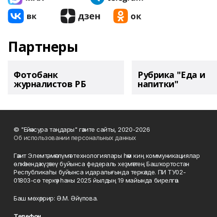
Партнеры
Фотобанк
Рубрика "Еда и
журналистов РБ
напитки"
© "Ейәнсура таңдары" гәзите сайты, 2020-2026
Об использовании персональных данных
Гәзит Элемтә, мәғлүмәт технологиялары һәм киң коммуникациялар
өлкәһендә күҙәтеү буйынса федераль хеҙмәттең Башҡортостан
Республикаһы буйынса идаралығында теркәлде. ПИ ТУ02-
01803-сө теркәү һаны 2025 йылдың 19 майында бирелгән.
Баш мөхәррир: Ә.М. Әйүпова.
Телефон