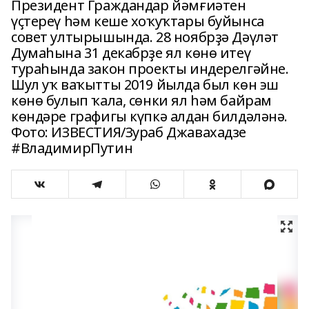
Президент Граждандар йәмғиәтен
үҫтереү һәм кеше хоҡуҡтары буйынса
совет ултырышында. 28 ноябрҙә Дәүләт
Думаһына 31 декабрҙе ял көнө итеү
тураһында закон проекты индерелгәйне.
Шул уҡ ваҡытты 2019 йылда был көн эш
көнө булып ҡала, сөнки ял һәм байрам
көндәре графигы күпкә алдан билдәләнә.
Фото: ИЗВЕСТИЯ/Зураб Джавахадзе
#ВладимирПутин