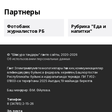
Партнеры
Фотобанк
Рубрика "Еда и
журналистов РБ
напитки"
© "Ейәнсура таңдары" гәзите сайты, 2020-2026
Об использовании персональных данных
Гәзит Элемтә, мәғлүмәт технологиялары һәм киң коммуникациялар
өлкәһендә күҙәтеү буйынса федераль хеҙмәттең Башҡортостан
Республикаһы буйынса идаралығында теркәлде. ПИ ТУ02-
01803-сө теркәү һаны 2025 йылдың 19 майында бирелгән.
Баш мөхәррир: Ә.М. Әйүпова.
Телефон
8 (34785) 2-15-26
Эл. почта