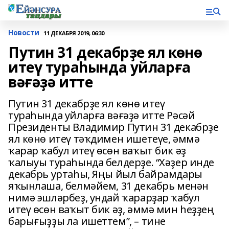
Новости
11 ДЕКАБРЯ 2019, 06:30
Путин 31 декабрҙе ял көнө
итеү тураһында уйларға
вәғәҙә итте
Путин 31 декабрҙе ял көнө итеү
тураһында уйларға вәғәҙә итте Рәсәй
Президенты Владимир Путин 31 декабрҙе
ял көнө итеү тәҡдимен ишетеүе, әммә
ҡарар ҡабул итеү өсөн ваҡыт бик әҙ
ҡалыуы тураһында белдерҙе. “Хәҙер инде
декабрь уртаһы, Яңы йыл байрамдары
яҡынлаша, белмәйем, 31 декабрь менән
нимә эшләрбеҙ, ундай ҡарарҙар ҡабул
итеү өсөн ваҡыт бик әҙ, әммә мин һеҙҙең
барығыҙҙы ла ишеттем”, – тине