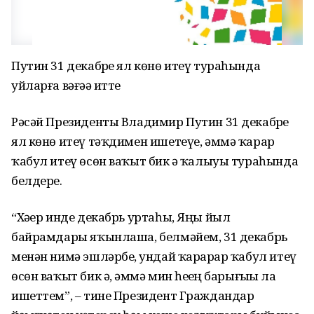
Путин 31 декабрҙе ял көнө итеү тураһында
уйларға вәғәҙә итте
Рәсәй Президенты Владимир Путин 31 декабрҙе
ял көнө итеү тәҡдимен ишетеүе, әммә ҡарар
ҡабул итеү өсөн ваҡыт бик әҙ ҡалыуы тураһында
белдерҙе.
“Хәҙер инде декабрь уртаһы, Яңы йыл
байрамдары яҡынлаша, белмәйем, 31 декабрь
менән нимә эшләрбеҙ, ундай ҡарарҙар ҡабул итеү
өсөн ваҡыт бик әҙ, әммә мин һеҙҙең барығыҙҙы ла
ишеттем”, – тине Президент Граждандар