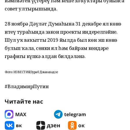
йәмғиәтен үҫтереү һәм кеше хоҡуҡтары буйынса
совет ултырышында.
28 ноябрҙә Дәүләт Думаһына 31 декабрҙе ял көнө
итеү тураһында закон проекты индерелгәйне.
Шул уҡ ваҡытты 2019 йылда был көн эш көнө
булып ҡала, сөнки ял һәм байрам көндәре
графигы күпкә алдан билдәләнә.
Фото: ИЗВЕСТИЯ/Зураб Джавахадзе
#ВладимирПутин
Читайте нас