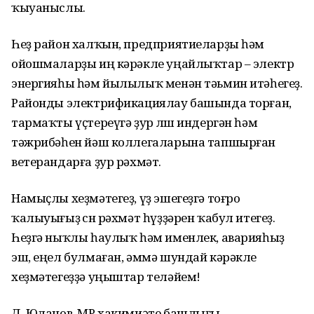
ҡыуаныслы.
Һеҙ район халҡын, предприятиеларҙы һәм
ойошмаларҙы иң кәрәкле уңайлыҡтар – электр
энергияһы һәм йылылыҡ менән тәьмин итәһегеҙ.
Районды электрификациялау башында торған,
тармаҡты үҫтереүгә ҙур өлөш индергән һәм
тәжрибәһен йәш коллегаларына тапшырған
ветерандарға ҙур рәхмәт.
Намыҫлы хеҙмәтегеҙ, үҙ эшегеҙгә тоғро
ҡалыуығыҙ өсөн рәхмәт һүҙҙәрен ҡабул итегеҙ.
Һеҙгә ныҡлы һаулыҡ һәм именлек, аварияһыҙ
эш, еңел булмаған, әммә шундай кәрәкле
хеҙмәтегеҙҙә уңыштар теләйем!
Д. Юланов, МР хакимиәте башлығы.