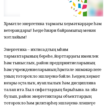
Хөрмәтле энергетика тармағы хеҙмәткәрҙәре һәм
ветерандары! Һеҙҙе һөнәри байрамығыҙ менән
ҡотлайым!
Энергетика – иҡтисадтың мөһим
тармаҡтарының береһе, йорттарҙағы именлек
һәм тыныслыҡ, район предприятиеларының
һәм учреждениеларының һөҙөмтәле эшмәкәрлеге
уның тотороҡло эшләүенә бәйле. Һеҙҙең хеҙмәт
юғары оҫталыҡ, яуаплылыҡ һәм дисциплина
талап итә. Был сифаттарҙың барыһына ла эйә
булып, район энергетиктары объекттарҙың
тотороҡло һәм өҙөклөктәрһеҙ эшләүенә өлгәшеүе