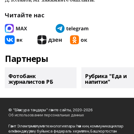
Читайте нас
Партнеры
Фотобанк
Рубрика "Еда и
журналистов РБ
напитки"
© "Ейәнсура таңдары" гәзите сайты, 2020-2026
Об использовании персональных данных
Гәзит Элемтә, мәғлүмәт технологиялары һәм киң коммуникациялар
өлкәһендә күҙәтеү буйынса федераль хеҙмәттең Башҡортостан