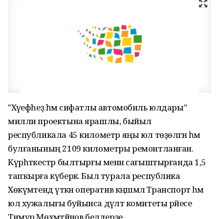
"Хәүефһеҙ һәм сифатлы автомобиль юлдары"
милли проектына ярашлы, быйыл
республикала 45 километр яңы юл төҙөлгән һәм
булғанының 2109 километры ремонтланған.
Күрһәткестәр былтырғы менән сағыштырғанда 1,5
тапҡырға күберәк. Был турала республика
Хөкүмәтендә үткән оператив кәңәшмәлә Транспорт һәм
юл хужалығы буйынса дәүләт комитеты рәйесе
Тимур Мөхәмәтйәнов белдерҙе.