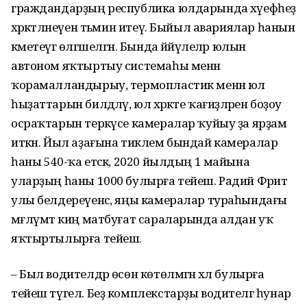
граждандарҙың республика юлдарында хәүефһеҙ
хәрәкәтләнеүен тәьмин итеү. Быйыл авариялар һанын
кәметеүгә өлгәшелгән. Бында йәйәүлеләр юлын
автоном яҡтыртыу системаһы менән
ҡорамалландырыу, термопластик менән юл
һыҙаттарын билдәләү, юл хәрәкәте ҡағиҙәләрен боҙоу
осраҡтарын теркәүсе камералар ҡуйыу ҙа ярҙам
иткән. Йыл аҙағына тиклем бындай камералар
һаны 540-ҡа етәсәк, 2020 йылдың 1 майына
уларҙың һаны 1000 булырға тейеш. Радий Фәрит
улы белдереүенсә, яңы камералар тураһындағы
мәғлүмәт киң матбуғат сараларында алдан уҡ
яҡтыртылырға тейеш.
– Был водителдәр өсөн көтөлмәгән хәл булырға
тейеш түгел. Беҙ комплекстарҙы водителгә һунар