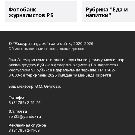
Фотобанк
Рубрика "Еда и
журналистов РБ
напитки"
© "Ейәнсура таңдары" гәзите сайты, 2020-2026
Об использовании персональных данных
Гәзит Элемтә, мәғлүмәт технологиялары һәм киң коммуникациялар
өлкәһендә күҙәтеү буйынса федераль хеҙмәттең Башҡортостан
Республикаһы буйынса идаралығында теркәлде. ПИ ТУ02-
01803-сө теркәү һаны 2025 йылдың 19 майында бирелгән.
Баш мөхәррир: Ә.М. Әйүпова.
Телефон
8 (34785) 2-15-26
Эл. почта
zori32@yandex.ru
Рекламная служба
8 (34785) 2-11-09