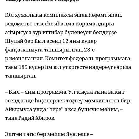
Юл хужалығы комплексы эшенә һөҙөмтә яһап,
ведомство етәксеһе яһалма ҡорамалдарға
айырыуса ҙур иғтибар бүленеүен белдерҙе
Шулай бер йыл эсендә 12 яңы күпер
файҙаланыуға тапшырылған, 28-е
ремонтланған. Комитет федераль программаға
тағы 189 күпер һәм юл үткәргесте индереүгә ғариза
тапшырған.
– Был – яңы программа. Ул ҡыҫҡа ғына ваҡыт
эсендә хәлде һиҙелерлек төҙәтеү мөмкинлеген бирә.
Айырыуса унда “тере” аҡса булыуы мөһим, –
тине Радий Хәбиров.
Эштең тағы бер мөһим йүнәлеше –