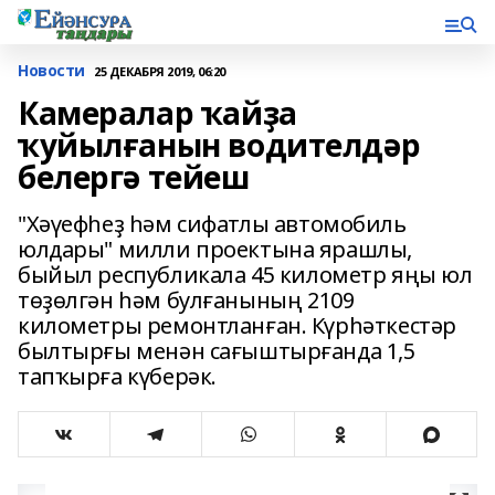
Новости
25 ДЕКАБРЯ 2019, 06:20
Камералар ҡайҙа
ҡуйылғанын водителдәр
белергә тейеш
"Хәүефһеҙ һәм сифатлы автомобиль
юлдары" милли проектына ярашлы,
быйыл республикала 45 километр яңы юл
төҙөлгән һәм булғанының 2109
километры ремонтланған. Күрһәткестәр
былтырғы менән сағыштырғанда 1,5
тапҡырға күберәк.