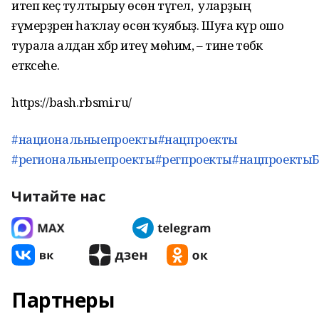
итеп кеҫә тултырыу өсөн түгел, ә уларҙың
ғүмерҙәрен һаҡлау өсөн ҡуябыҙ. Шуға күрә ошо
турала алдан хәбәр итеү мөһим, – тине төбәк
етәксеһе.
https://bash.rbsmi.ru/
#национальныепроекты
#нацпроекты
#региональныепроекты
#регпроекты
#нацпроекты
Читайте нас
Партнеры