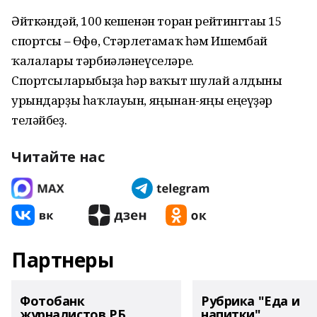
Әйткәндәй, 100 кешенән торған рейтингтағы 15
спортсы – Өфө, Стәрлетамаҡ һәм Ишембай
ҡалалары тәрбиәләнеүселәре.
Спортсыларыбыҙға һәр ваҡыт шулай алдынғы
урындарҙы һаҡлауын, яңынан-яңы еңеүҙәр
теләйбеҙ.
Читайте нас
Партнеры
Фотобанк
Рубрика "Еда и
журналистов РБ
напитки"