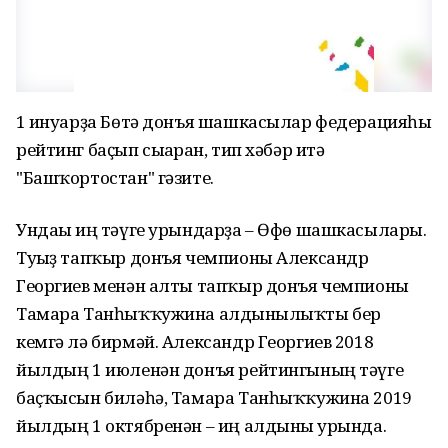
1 ғинуарҙа Бөтә донъя шашкасылар федерацияһы
рейтинг баҫып сығарған, тип хәбәр итә
"Башҡортостан" гәзите.
Ундағы иң тәүге урындарҙа – Өфө шашкасылары.
Туғыҙ тапҡыр донъя чемпионы Александр
Георгиев менән алты тапҡыр донъя чемпионы
Тамара Танһыҡҡужина алдынғылыҡты бер
кемгә лә бирмәй. Александр Георгиев 2018
йылдың 1 июленән донъя рейтингының тәүге
баҫҡысын биләһә, Тамара Танһыҡҡужина 2019
йылдың 1 октябренән – иң алдынғы урында.