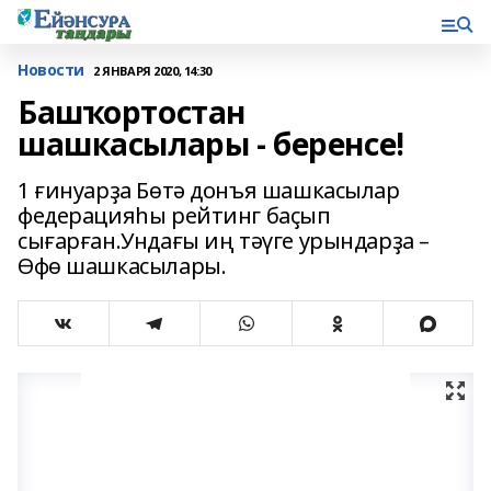
Новости
2 ЯНВАРЯ 2020, 14:30
Башҡортостан
шашкасылары - беренсе!
1 ғинуарҙа Бөтә донъя шашкасылар
федерацияһы рейтинг баҫып
сығарған.Ундағы иң тәүге урындарҙа –
Өфө шашкасылары.