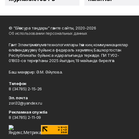
© "Ейәнсура таңдары" гәзите сайты, 2020-2026
Об использовании персональных данных
Гәзит Элемтә, мәғлүмәт технологиялары һәм киң коммуникациялар
өлкәһендә күҙәтеү буйынса федераль хеҙмәттең Башҡортостан
Республикаһы буйынса идаралығында теркәлде. ПИ ТУ02-
01803-сө теркәү һаны 2025 йылдың 19 майында бирелгән.
Баш мөхәррир: Ә.М. Әйүпова.
Телефон
8 (34785) 2-15-26
Эл. почта
zori32@yandex.ru
Рекламная служба
8 (34785) 2-11-09