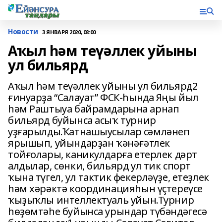
Новости
3 ЯНВАРЯ 2020, 08:00
Аҡыл һәм теүәллек уйыны
ул бильярд
Аҡыл һәм теүәллек уйыны ул бильярд2
ғинуарҙа “Салауат” ФСК-һында Яңы йыл
һәм Раштыуа байрамдарына арнап
бильярд буйынса асыҡ турнир
уҙғарылды.Ҡатнашыусылар сәмләнеп
ярышып, уйындарҙан ҡәнәғәтлек
тойғолары, каникулдарға етерлек дәрт
алдылар, сөнки, бильярд ул тик спорт
ҡына түгел, ул тактик фекерләүҙе, етеҙлек
һәм хәрәктә координацияһын үҫтереүсе
ҡыҙыҡлы интеллектуаль уйын.Турнир
һөҙөмтәһе буйынса урындар түбәндәгесә