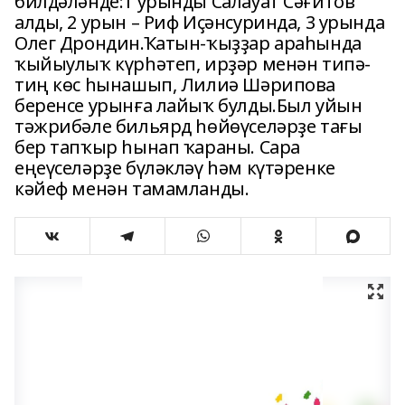
билдәләнде:1 урынды Салауат Сәғитов
алды, 2 урын – Риф Иҫәнсуринда, 3 урында
Олег Дрондин.Ҡатын-ҡыҙҙар араһында
ҡыйыулыҡ күрһәтеп, ирҙәр менән типә-
тиң көс һынашып, Лилиә Шәрипова
беренсе урынға лайыҡ булды.Был уйын
тәжрибәле бильярд һөйөүселәрҙе тағы
бер тапҡыр һынап ҡараны. Сара
еңеүселәрҙе бүләкләү һәм күтәренке
кәйеф менән тамамланды.