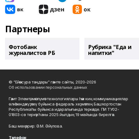
Партнеры
Фотобанк
Рубрика "Еда и
журналистов РБ
напитки"
© "Ейәнсура таңдары" гәзите сайты, 2020-2026
Об использовании персональных данных
Гәзит Элемтә, мәғлүмәт технологиялары һәм киң коммуникациялар
өлкәһендә күҙәтеү буйынса федераль хеҙмәттең Башҡортостан
Республикаһы буйынса идаралығында теркәлде. ПИ ТУ02-
01803-сө теркәү һаны 2025 йылдың 19 майында бирелгән.
Баш мөхәррир: Ә.М. Әйүпова.
Телефон