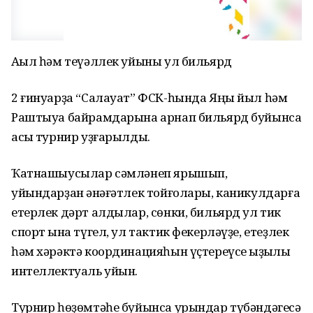
Аҡыл һәм теүәллек уйыны ул бильярд
2 ғинуарҙа “Салауат” ФСК-һында Яңы йыл һәм
Раштыуа байрамдарына арнап бильярд буйынса
асыҡ турнир уҙғарылды.
Ҡатнашыусылар сәмләнеп ярышып,
уйындарҙан ҡәнәғәтлек тойғолары, каникулдарға
етерлек дәрт алдылар, сөнки, бильярд ул тик
спорт ҡына түгел, ул тактик фекерләүҙе, етеҙлек
һәм хәрәктә координацияһын үҫтереүсе ҡыҙыҡлы
интеллектуаль уйын.
Турнир һөҙөмтәһе буйынса урындар түбәндәгесә