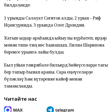
билдәләнде:
1 урынды Салауат Сәғитов алды, 2 урын – Риф
Иҫәнсуринда, 3 урында Олег Дрондин.
Ҡатын-ҡыҙҙар араһында ҡыйыулыҡ күрһәтеп, ирҙәр
менән типә-тиң көс һынашып, Лилиә Шәрипова
беренсе урынға лайыҡ булды.
Был уйын тәжрибәле бильярд һөйөүселәрҙе тағы
бер тапҡыр һынап ҡараны. Сара еңеүселәрҙе
бүләкләү һәм күтәренке кәйеф менән
тамамланды.
Читайте нас