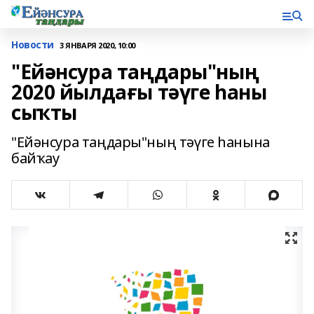
Новости
3 ЯНВАРЯ 2020, 10:00
"Ейәнсура таңдары"ның
2020 йылдағы тәүге һаны
сыҡты
"Ейәнсура таңдары"ның тәүге һанына
байҡау