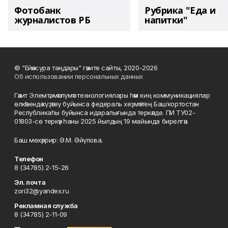
Фотобанк
Рубрика "Еда и
журналистов РБ
напитки"
© "Ейәнсура таңдары" гәзите сайты, 2020-2026
Об использовании персональных данных
Гәзит Элемтә, мәғлүмәт технологиялары һәм киң коммуникациялар
өлкәһендә күҙәтеү буйынса федераль хеҙмәттең Башҡортостан
Республикаһы буйынса идаралығында теркәлде. ПИ ТУ02-
01803-сө теркәү һаны 2025 йылдың 19 майында бирелгән.
Баш мөхәррир: Ә.М. Әйүпова.
Телефон
8 (34785) 2-15-26
Эл. почта
zori32@yandex.ru
Рекламная служба
8 (34785) 2-11-09