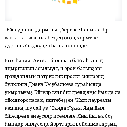
"Ейәнсура таңдары"ның беренсе һаны ла, һәр
ваҡыттағыса, тик һеҙҙең өсөн, хөрмәтле
дуҫтарыбыҙ, күңел һалып эшләнде.
Был һанда "Айгөл" балалар баҡсаһының
яңыртылып асылыуы, "Герой-батырҙар"
гражданлыҡ-патриотик проект сиктәрендә
бүләкләнгән Диана Юсубалиева тураһында
уҡырһығыҙ. Бәйгеләр гәзит биттәрендә яңы йылда ла
ойоштороласаҡ, ә гәзитебеҙҙең "Йыл лауреаты"
кем икән, шулай уҡ "Таңдар"ҙағы Яңы йыл
бәйгеләрендә еңеүселәр исемлеге, Яңы йылға боҙ
һындар эшләүселәр, йорттарын, ойошмаларҙың