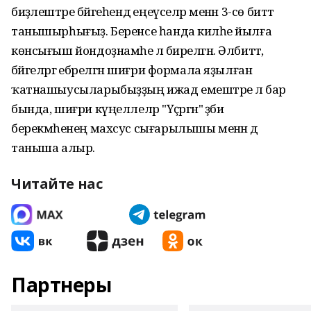
биҙәлештәре бәйгеһендә еңеүселәр менән 3-сө биттә
танышырһығыҙ. Беренсе һанда киләһе йылға
көнсығыш йондоҙнамәһе лә бирелгән. Әлбиттә,
бәйгеләргә ебәрелгән шиғри формала яҙылған
ҡатнашыусыларыбыҙҙың ижад емештәре лә бар
бында, шиғри күңеллеләр "Үҫәргән" әҙәби
берекмәһенең махсус сығарылышы менән дә
таныша алыр.
Читайте нас
Партнеры