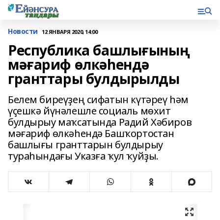
Новости
12 ЯНВАРЯ 2020, 14:00
Республика башлығының
мәғариф өлкәһендә
гранттары булдырылды
Белем биреүҙең сифатын күтәреү һәм
үҫешкә йүнәлешле социаль мөхит
булдырыу маҡсатында Радий Хәбиров
мәғариф өлкәһендә Башҡортостан
башлығы гранттарын булдырыу
тураһындағы Указға ҡул ҡуйҙы.