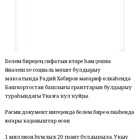
Белем биреүҙең сифатын күтәреү һәм үҫешкә
йүнәлешле социаль мөхит булдырыу
маҡсатында Радий Хәбиров мәғариф өлкәһендә
Башҡортостан башлығы гранттарын булдырыу
тураһындағы Указға ҡул ҡуйҙы.
Рәсми документ нигеҙендә белем биреү өлкәһендә
юғары ҡаҙаныштар өсөн
1 миллион һумлыҡ 20 грант булдырыла. Уҡыу