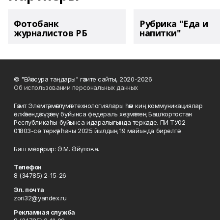
Фотобанк
Рубрика "Еда и
журналистов РБ
напитки"
© "Ейәнсура таңдары" гәзите сайты, 2020-2026
Об использовании персональных данных
Гәзит Элемтә, мәғлүмәт технологиялары һәм киң коммуникациялар
өлкәһендә күҙәтеү буйынса федераль хеҙмәттең Башҡортостан
Республикаһы буйынса идаралығында теркәлде. ПИ ТУ02-
01803-сө теркәү һаны 2025 йылдың 19 майында бирелгән.
Баш мөхәррир: Ә.М. Әйүпова.
Телефон
8 (34785) 2-15-26
Эл. почта
zori32@yandex.ru
Рекламная служба