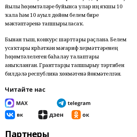
йылы һөҙөмтәләре буйынса улар иң яҡшы 10
ҡала һәм 10 ауыл дөйөм белем биреү
мәктәптәренә тапшырыласаҡ.
Бынан тыш, конкурс шарттары раҫлана. Белем
усаҡтары күрһәткән мәғариф хеҙмәттәренең
һөҙөмтәлелеген баһалау талаптары
аныҡланған. Гранттарҙы тапшырыу тәртибен
билдәләү республика хөкүмәтенә йөкмәтелгән.
Читайте нас
Партнеры