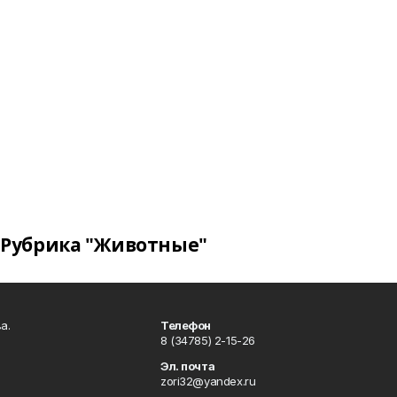
Рубрика "Животные"
а.
Телефон
8 (34785) 2-15-26
Эл. почта
zori32@yandex.ru