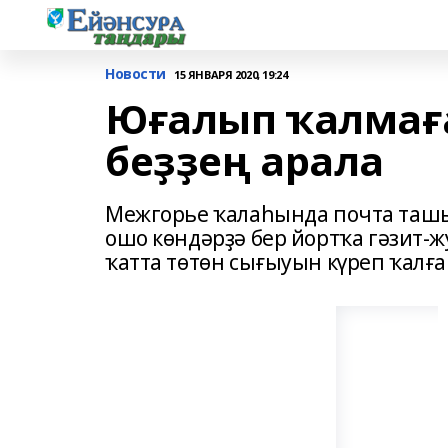
Новости
15 ЯНВАРЯ 2020, 19:24
Юғалып ҡалмаға
беҙҙең арала
Межгорье ҡалаһында почта таш
ошо көндәрҙә бер йортҡа гәзит-ж
ҡатта төтөн сығыуын күреп ҡалғ