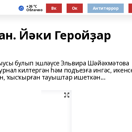
+26 °С
Вк
Ок
Антитеррор
Облачно
н. Йәки Геройҙар
ыусы булып эшләүсе Эльвира Шәйәхмәтова
урнал килтергән һәм подъезға ингәс, икенс
ан, ҡысҡырған тауыштар ишеткән...