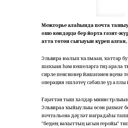
Межгорье ҡалаһында почта ташы
ошо көндәрҙә бер йортҡа гәзит-жу
ҡатта төтөн сығыуын күреп ҡалған,
Эльвира юғалып ҡалмаған, ҡаттар б
шаҡыған һәм кешеләргә тиҙ арала т
сирле пенсионер йәшәгәнен иҫенә 
операция эшләтеү сәбәпле үҙ аллы 
Ғәҙәттән тыш хәлдәр министрлығы
Эльвираға ҡыйыулығы өсөн рәхмәт б
почтальонға дәүләт наградаһы тап
"беҙҙең ваҡыттың ысын геройы" тип 