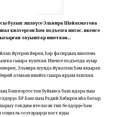
усы булып эшләүсе Эльвира Шәйәхмәтова
рнал килтергән һәм подъезға ингәс, икенсе
 ҡысҡырған тауыштар ишеткән...
уйлап йүгереп йөрөп, һәр фатирҙың ишегенә
ышҡа сығырға ҡушҡан. Икенсе подъезда ауыр
төшөрөп, Эльвира шунда йүнәлгән һәм яңыраҡ
йөрөй алмаған инәйгә сығырға ярҙамлашҡан.
ның Башҡортостан буйынса баш идаралығы
елдерҙе. БР Башлығы Радий Хәбиров иһә батыр
шырыу тәҡдим ителәсәк тип белдерҙе һәм
социаль селтәрҙәрҙә пост яҙҙы.