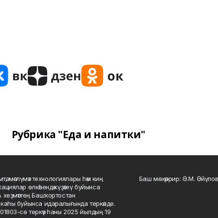
Рубрика "Еда и напитки"
мтә, мәғлүмәт технологиялары һәм киң
Баш мөхәррир: Ә.М. Әйүпов
ациялар өлкәһендә күҙәтеү буйынса
 хеҙмәттең Башҡортостан
каһы буйынса идаралығында теркәлде.
01803-сө теркәү һаны 2025 йылдың 19