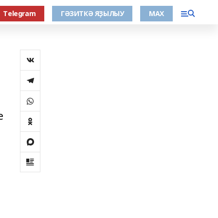
Тelegram
ГӘЗИТКӘ ЯҘЫЛЫУ
МАХ
е