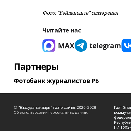
Фото: "Бәйләнештә" селтәренән
Читайте нас
Партнеры
Фотобанк журналистов РБ
© "Ейәнсура таңдары" гәзите сайты, 2020-2026
Гәзит Эле
Об использовании персональных данных
коммуник
федераль
Республи
ПИ ТУ02-