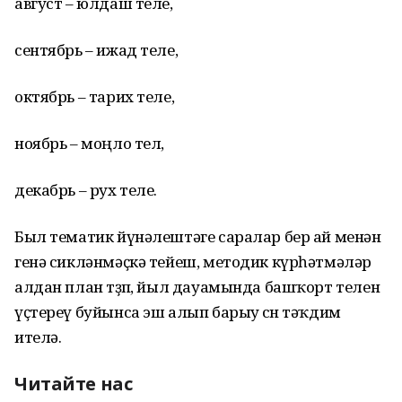
август – юлдаш теле,
сентябрь – ижад теле,
октябрь – тарих теле,
ноябрь – моңло тел,
декабрь – рух теле.
Был тематик йүнәлештәге саралар бер ай менән
генә сикләнмәҫкә тейеш, методик күрһәтмәләр
алдан план төҙөп, йыл дауамында башҡорт телен
үҫтереү буйынса эш алып барыу өсөн тәҡдим
ителә.
Читайте нас