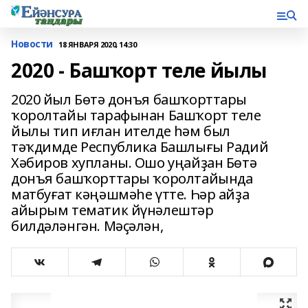
Новости
18 ЯНВАРЯ 2020, 14:30
2020 - Башҡорт теле йылы
2020 йыл Бөтә донъя башҡорттары
ҡоролтайы тарафынан Башҡорт теле
йылы тип иғлан ителде һәм был
тәҡдимде Республика Башлығы Радий
Хәбиров хупланы. Ошо уңайҙан Бөтә
донъя башҡорттары ҡоролтайында
матбуғат кәңәшмәһе үтте. Һәр айҙа
айырым тематик йүнәлештәр
билдәләнгән. Мәҫәлән,