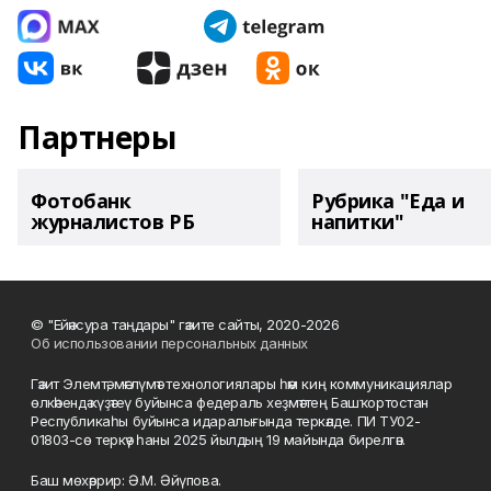
Партнеры
Фотобанк
Рубрика "Еда и
журналистов РБ
напитки"
© "Ейәнсура таңдары" гәзите сайты, 2020-2026
Об использовании персональных данных
Гәзит Элемтә, мәғлүмәт технологиялары һәм киң коммуникациялар
өлкәһендә күҙәтеү буйынса федераль хеҙмәттең Башҡортостан
Республикаһы буйынса идаралығында теркәлде. ПИ ТУ02-
01803-сө теркәү һаны 2025 йылдың 19 майында бирелгән.
Баш мөхәррир: Ә.М. Әйүпова.