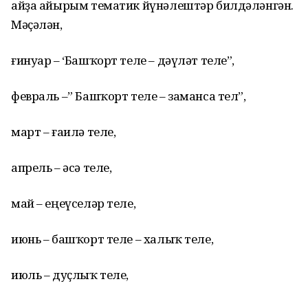
айҙа айырым тематик йүнәлештәр билдәләнгән.
Мәҫәлән,
ғинуар – ‘Башҡорт теле – дәүләт теле”,
февраль –” Башҡорт теле – заманса тел”,
март – ғаилә теле,
апрель – әсә теле,
май – еңеүселәр теле,
июнь – башҡорт теле – халыҡ теле,
июль – дуҫлыҡ теле,