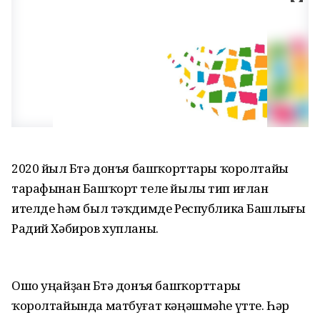
2020 йыл Бөтә донъя башҡорттары ҡоролтайы
тарафынан Башҡорт теле йылы тип иғлан
ителде һәм был тәҡдимде Республика Башлығы
Радий Хәбиров хупланы.
Ошо уңайҙан Бөтә донъя башҡорттары
ҡоролтайында матбуғат кәңәшмәһе үтте. Һәр