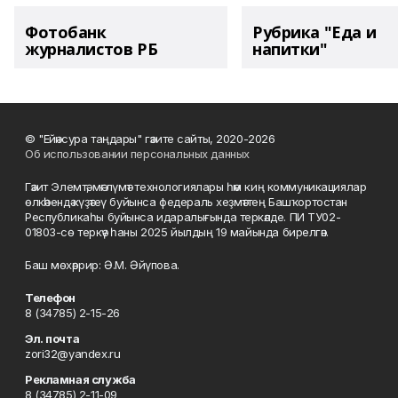
Фотобанк
Рубрика "Еда и
журналистов РБ
напитки"
© "Ейәнсура таңдары" гәзите сайты, 2020-2026
Об использовании персональных данных
Гәзит Элемтә, мәғлүмәт технологиялары һәм киң коммуникациялар
өлкәһендә күҙәтеү буйынса федераль хеҙмәттең Башҡортостан
Республикаһы буйынса идаралығында теркәлде. ПИ ТУ02-
01803-сө теркәү һаны 2025 йылдың 19 майында бирелгән.
Баш мөхәррир: Ә.М. Әйүпова.
Телефон
8 (34785) 2-15-26
Эл. почта
zori32@yandex.ru
Рекламная служба
8 (34785) 2-11-09