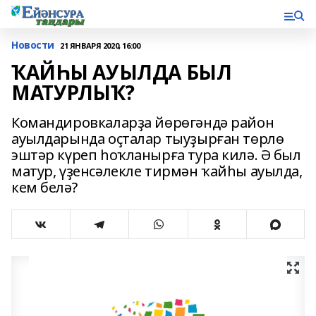
Новости
21 ЯНВАРЯ 2020, 16:00
ҠАЙҺЫ АУЫЛДА БЫЛ
МАТУРЛЫҠ?
Командировкаларҙа йөрөгәндә район
ауылдарында оҫталар тыуҙырған төрлө
эштәр күреп һоҡланырға тура килә. Ә был
матур, үҙенсәлекле тирмән ҡайһы ауылда,
кем белә?