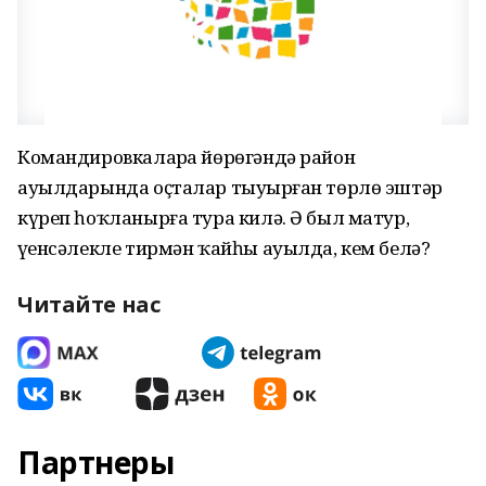
Командировкаларҙа йөрөгәндә район
ауылдарында оҫталар тыуҙырған төрлө эштәр
күреп һоҡланырға тура килә. Ә был матур,
үҙенсәлекле тирмән ҡайһы ауылда, кем белә?
Читайте нас
Партнеры