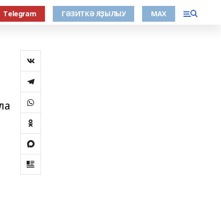
Тelegram
ГӘЗИТКӘ ЯҘЫЛЫУ
МАХ
ла