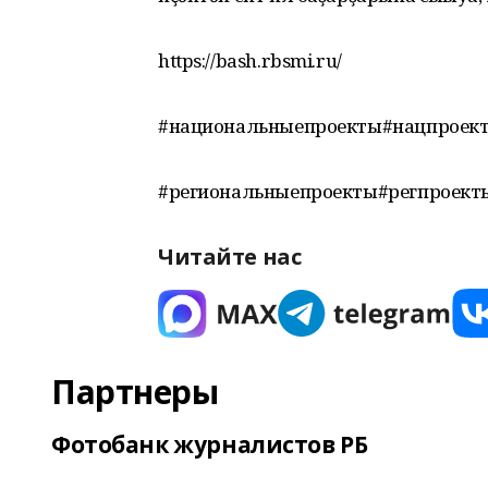
https://bash.rbsmi.ru/
#национальныепроекты#нацпроек
#региональныепроекты#регпроект
Читайте нас
Партнеры
Фотобанк журналистов РБ