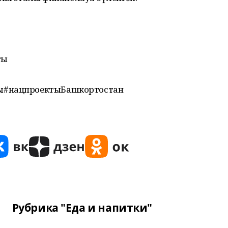
ты
ы#нацпроектыБашкортостан
Рубрика "Еда и напитки"