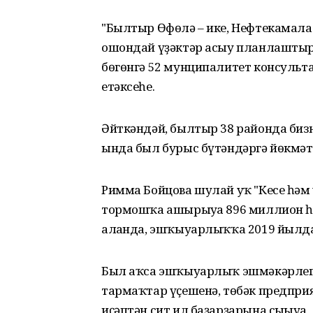
"Былтыр Өфөлә – ике, Нефтекамала 
ошондай үҙәктәр асыу планлаштырыл
бөгөнгә 52 мунципалитет консульта
етәксеһе.
Әйткәндәй, былтыр 38 районда биз
ында был бурыс бүтәндәргә йөкмәт
Римма Бойцова шулай уҡ "Кесе һә
тормошҡа ашырыуға 896 миллион һ
алғанда, эшҡыуарлыҡҡа 2019 йылда 
Был аҡса эшҡыуарлыҡ эшмәкәрлег
тармаҡтар үҫешенә, төбәк предпр
иҫәптән сит ил баҙарҙарына сығыуға