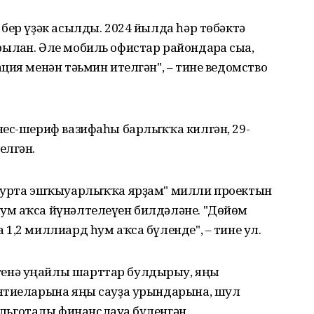
бер үҙәк асылды. 2024 йылда һәр төбәктә
ған. Әле мобиль офистар райондарға сыға,
ция менән тәьмин ителгән", – тине ведомство
нес-шериф вазифаһы барлыҡҡа килгән, 29-
елгән.
м урта эшҡыуарлыҡҡа ярҙам" милли проектын
ум аҡса йүнәлтелеүен билдәләне. "Дөйөм
1,2 миллиард һум аҡса бүленде", – тине ул.
енә уңайлы шарттар булдырыу, яңы
иятиеларына яңы сауҙа урындарына, шул
, льготалы финанслауға бүленгән.