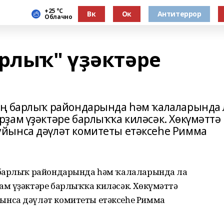
+25 °С
Вк
Ок
Антитеррор
Облачно
рлыҡ" үҙәктәре
ың барлыҡ райондарында һәм ҡалаларында 
ҙам үҙәктәре барлыҡҡа киләсәк. Хөкүмәттә
йынса дәүләт комитеты етәксеһе Римма
 барлыҡ райондарында һәм ҡалаларында ла
м үҙәктәре барлыҡҡа киләсәк. Хөкүмәттә
нса дәүләт комитеты етәксеһе Римма