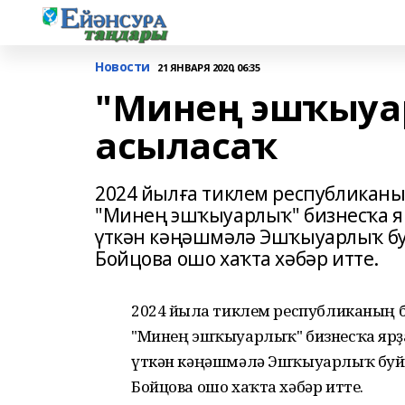
Новости
21 ЯНВАРЯ 2020, 06:35
"Минең эшҡыуа
асыласаҡ
2024 йылға тиклем республикан
"Минең эшҡыуарлыҡ" бизнесҡа яр
үткән кәңәшмәлә Эшҡыуарлыҡ бу
Бойцова ошо хаҡта хәбәр итте.
2024 йылға тиклем республиканың
"Минең эшҡыуарлыҡ" бизнесҡа ярҙа
үткән кәңәшмәлә Эшҡыуарлыҡ буйы
Бойцова ошо хаҡта хәбәр итте.