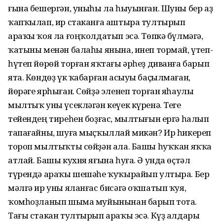
ғына бешергән, уныһы ла һыуынған. Шуны бер аҙ
ҡапҡылап, ир стаканға аштыра тултырып
араҡы ҡоя ла ғоңҡолдатып эсә. Төпкә бүлмәгә,
ҡатыны менән балаһы янына, инеп тормай, үтеп-
һүтеп йөрөй торған яҡтағы әрһеҙ диванға барып
ята. Көндөҙ үк ҡабарған асыуы баҫылмаған,
йөрәге ярһыған. Сөйҙә эленеп торған яһаулы
мылтыҡ уны үсекләгән кеүек күренә. Теге
тейендең тиреһен боҙғас, мылтығын ергә һалып
тапағайны, шуға мыҫҡыллай микән? Ир һикереп
тороп мылтыҡты сөйҙән ала. Башы һуҡҡан яҡҡа
атлай. Башы кухня яғына һуға. Ә унда өҫтәл
түрендә араҡы шешәһе ҡуҡырайып ултыра. Бер
мәлгә ир уны яланғас бисәгә оҡшатып ҡуя,
ҡомһоҙланып шыма муйынынан барып тота.
Тағы стакан тултырып араҡы эсә. Күҙ алдары