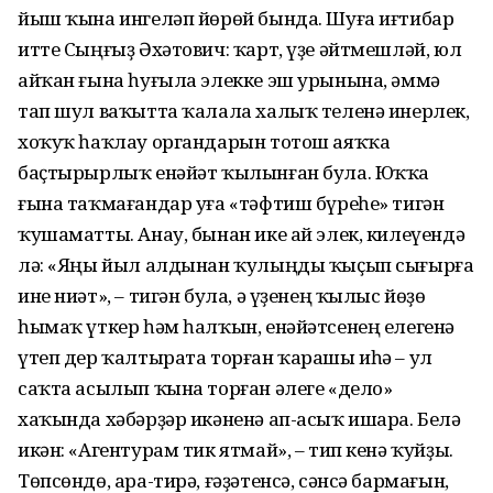
йыш ҡына ингеләп йөрөй бында. Шуға иғтибар
итте Сыңғыҙ Әхәтович: ҡарт, үҙе әйтмешләй, юл
айҡан ғына һуғыла элекке эш урынына, әммә
тап шул ваҡытта ҡалала халыҡ теленә инерлек,
хоҡуҡ һаҡлау органдарын тотош аяҡҡа
баҫтырырлыҡ енәйәт ҡылынған була. Юҡҡа
ғына таҡмағандар уға «тәфтиш бүреһе» тигән
ҡушаматты. Анау, бынан ике ай элек, килеүендә
лә: «Яңы йыл алдынан ҡулыңды ҡыҫып сығырға
ине ниәт», – тигән була, ә үҙенең ҡылыс йөҙө
һымаҡ үткер һәм һалҡын, енәйәтсенең елегенә
үтеп дер ҡалтырата торған ҡарашы иһә – ул
саҡта асылып ҡына торған әлеге «дело»
хаҡында хәбәрҙәр икәненә ап-асыҡ ишара. Белә
икән: «Агентурам тик ятмай», – тип кенә ҡуйҙы.
Төпсөндө, ара-тирә, ғәҙәтенсә, сәнсә бармағын,