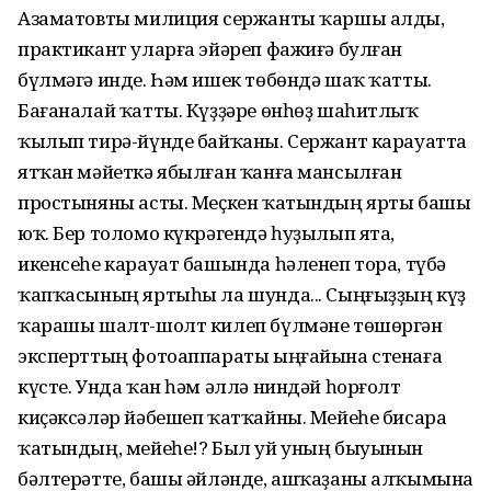
Азаматовты милиция сержанты ҡаршы алды,
практикант уларға эйәреп фажиғә булған
бүлмәгә инде. Һәм ишек төбөндә шаҡ ҡатты.
Бағаналай ҡатты. Күҙҙәре өнһөҙ шаһитлыҡ
ҡылып тирә-йүнде байҡаны. Сержант карауатта
ятҡан мәйеткә ябылған ҡанға мансылған
простыняны асты. Меҫкен ҡатындың ярты башы
юҡ. Бер толомо күкрәгендә һуҙылып ята,
икенсеһе карауат башында һәленеп тора, түбә
ҡапҡасының яртыһы ла шунда... Сыңғыҙҙың күҙ
ҡарашы шалт-шолт килеп бүлмәне төшөргән
эксперттың фотоаппараты ыңғайына стенаға
күсте. Унда ҡан һәм әллә ниндәй һорғолт
киҫәксәләр йәбешеп ҡатҡайны. Мейеһе бисара
ҡатындың, мейеһе!? Был уй уның быуынын
бәлтерәтте, башы әйләнде, ашҡаҙаны алҡымына