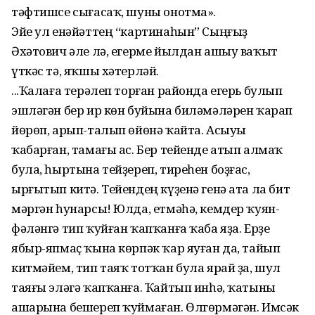
тәфтишсе сығасаҡ, шуны онотма».
Эйе ул енәйәттең “картинаһын” Сыңғыҙ
Әхәтович әле лә, егерме йылдан ашыу ваҡыт
үткәс тә, яҡшы хәтерләй.
...Ҡалаға терәлеп торған районда егерь булып
эшләгән бер ир көн буйына биләмәләрен ҡарап
йөрөп, арып-талып өйөнә ҡайта. Асыуы
ҡабарған, тамағы ас. Бер тейенде атып алмаҡ
була, һыртына тейҙереп, тиреһен боҙғас,
ырғытып китә. Тейендең күҙенә генә ата ла бит
мәргән һунарсы! Юлда, етмәһә, кемдер ҡуян-
фәләнгә тип ҡуйған ҡапҡанға ҡаба яҙа. Ерҙе
ябыр-япмаҫ ҡына көрпәк ҡар яуған да, тайып
китмәйем, тип таяҡ тотҡан була ярай ҙа, шул
таяғы эләгә ҡапҡанға. Ҡайтып инһә, ҡатыны
ашарына бешереп ҡуймаған. Өлгөрмәгән. Имсәк