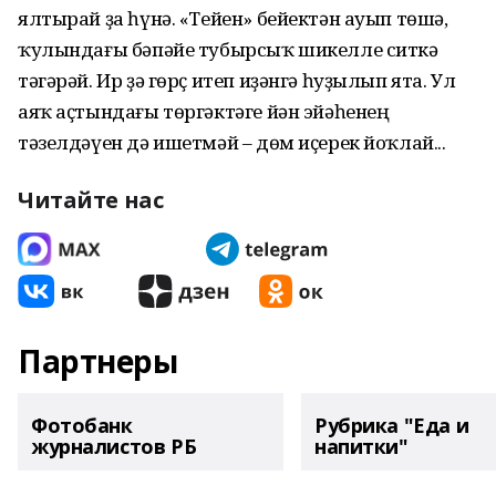
ялтырай ҙа һүнә. «Тейен» бейектән ауып төшә,
ҡулындағы бәпәйе тубырсыҡ шикелле ситкә
тәгәрәй. Ир ҙә гөрҫ итеп иҙәнгә һуҙылып ята. Ул
аяҡ аҫтындағы төргәктәге йән эйәһенең
тәзелдәүен дә ишетмәй – дөм иҫерек йоҡлай...
Читайте нас
Партнеры
Фотобанк
Рубрика "Еда и
журналистов РБ
напитки"