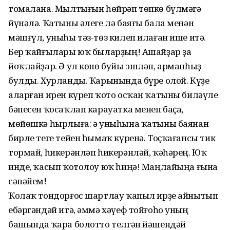
томалана. Мылтығын һөйрәп төпкө бүлмәгә
йүнәлә. Ҡатыны әлеге лә баяғы бала менән
мәшғүл, уныһы тәз-төз килеп илаған ише итә.
Бер ҡайғылары юҡ быларҙың! Ашайҙар ҙа
йоҡлайҙар. Ә ул көнө буйы эшләп, арманһыҙ
булды. Хурланды. Ҡарынында бүре олой. Күҙе
аларған ирен күреп ҡото осҡан ҡатыны биләүле
бәпесен ҡосаҡлап карауатка менеп баҫа,
мөйөшкә һырлыға: ә уныһына ҡатыны баянан
бирле теге тейен һымаҡ күренә. Тоҫҡағансы тик
тормай, һикерәнләп һикерәнләй, ҡәһәрең. Юҡ
инде, ҡасып ҡотолоу юҡ һиңә! Маңлайыңа ғына
сәпәйем!
Ҡолаҡ тондорғос шартлау ҡапыл ирҙе айнытып
ебәргәндәй итә, әммә хәүеф тойғоһо уның
башында ҡара болотто телгән йәшендәй