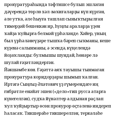
прокуратураһында тәфтишсе булып эшләгән
дәүерендә төрлө хәл-ваҡиғаларҙы күп күргән,
әле утҡа, әле һыуға ташлап сыныҡтырылған
тимерҙәй бешеккән ир, һуңғы араларҙа үҙен
ҡайҙа ҡуйырға белмәй үрһәләнде. Хәйер, уның
был үрһәләнеүҙәре тышҡа бәреп сыҡманы, кеше
күҙенә салынманы, ә эсендә, күңелендә
йоҙаҡланды: булмышы шундай, һөнәре лә
шулай ғәҙәтләндергән.
Йәкшәмбе көн. Ғәҙәттә аяҡ тауышы тынмаған
прокуратура коридорҙары шымып ҡалған.
Иртәгә Сыңғыҙ Әхәтович үҙ ғүмерендәге иң
ғибрәтле енәйәт эшен («дело»тип русса атарға
күнегелгән), судҡа йүнәлтер алдынан раҫлап
ҡул ҡуйҙыртыр өсөн прокурор өҫтәленә индереп
һаласаҡ. Тикшерәһе тикшерелгән, теркәләһе