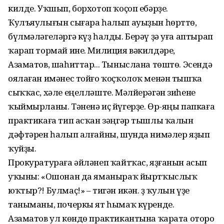
килде. Уҡшып, борхотоп ҡоҫоп ебәрҙе.
Ҡулъяулығын сығара һалып ауыҙын һөрттө,
бүлмәләгеләргә күҙ һалды. Берәү ҙә уға аптырап
ҡарап тормай ине. Милиция вәкилдәре,
Азаматов, шаһиттар... Тыныслана төштө. Эсендә
оялаған имәнес тойғо ҡоҫҡолоҡ менән тышҡа
сыҡҡас, хәле еңелләште. Мәлйерәгән зиһене
ҡыймырланы. Тәненә иҫ йүгерҙе. Өр-яңы папкаға
практикаға тип асҡан зәңгәр тышлы ҡалын
дәфтәрен һалып алғайны, шунда нимәлер яҙып
ҡуйҙы.
Прокуратураға әйләнеп ҡайтҡас, яҙғанын асып
уҡыны: «Ошонан да яманыраҡ йыртҡыслыҡ
юҡтыр?! Булмаҫ!» – тигән икән. Үҙ ҡулын үҙе
таныманы, почеркы ят һымаҡ күренде.
Азаматов ул көндө практикантына ҡарата оторо