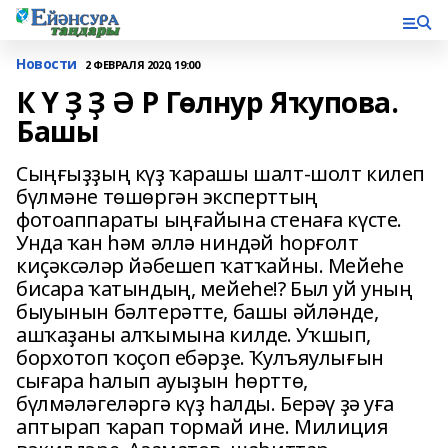
Новости
2 ФЕВРАЛЯ 2020, 19:00
К Ү Ҙ Ҙ Ә Р Гөлнур Яҡупова.
Башы
Сыңғыҙҙың күҙ ҡарашы шалт-шолт килеп
бүлмәне төшөргән эксперттың
фотоаппараты ыңғайына стенаға күсте.
Унда ҡан һәм әллә ниндәй һорғолт
киҫәксәләр йәбешеп ҡатҡайны. Мейеһе
бисара ҡатындың, мейеһе!? Был уй уның
быуынын бәлтерәтте, башы әйләнде,
ашҡаҙаны алҡымына килде. Уҡшып,
борхотоп ҡоҫоп ебәрҙе. Ҡулъяулығын
сығара һалып ауыҙын һөрттө,
бүлмәләгеләргә күҙ һалды. Берәү ҙә уға
аптырап ҡарап тормай ине. Милиция