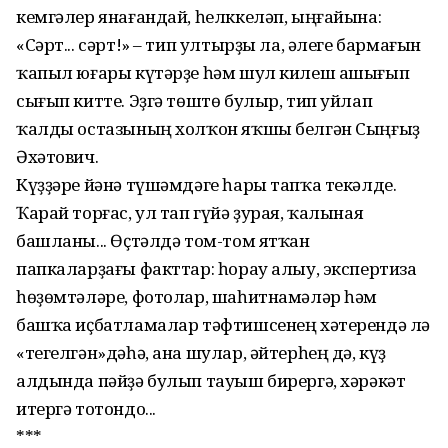
кемгәлер янағандай, һелккеләп, ыңғайына:
«Сәрт... сәрт!» – тип ултырҙы ла, әлеге бармағын
ҡапыл юғары күтәрҙе һәм шул килеш ашығып
сығып китте. Эҙгә төштө булыр, тип уйлап
ҡалды остазының холҡон яҡшы белгән Сыңғыҙ
Әхәтович.
Күҙҙәре йәнә түшәмдәге һары тапҡа текәлде.
Ҡарай торғас, ул тап гүйә ҙурая, ҡалыная
башланы... Өҫтәлдә том-том ятҡан
папкаларҙағы факттар: һорау алыу, экспертиза
һөҙөмтәләре, фотолар, шаһитнамәләр һәм
башҡа иҫбатламалар тәфтишсенең хәтерендә лә
«тегелгән»дәһә, ана шулар, әйтерһең дә, күҙ
алдында пәйҙә булып тауыш бирергә, хәрәкәт
итергә тотондо...
***