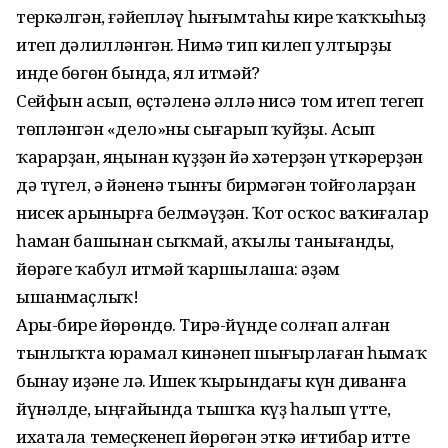
теркәлгән, ғәйепләү һығымтаһы кире ҡаҡҡыһыҙ
итеп дәлилләнгән. Нимә тип килеп ултырҙы
инде бөгөн бында, ял итмәй?
Сейфын асып, өҫтәленә әллә нисә том итеп тегеп
төпләнгән «дело»ны сығарып ҡуйҙы. Асып
ҡарарҙан, яңынан күҙҙән йә хәтерҙән үткәрерҙән
дә түгел, ә йәненә тынғы бирмәгән тойғоларҙан
нисек арынырға белмәүҙән. Ҡот осҡос ваҡиғалар
һаман башынан сыҡмай, аҡылы танығанды,
йөрәге ҡабул итмәй ҡаршылаша: әҙәм
ышанмаҫлыҡ!
Ары-бире йөрөндө. Тирә-йүнде солғап алған
тынлыҡта юрамал кинәнеп шығырлаған һымаҡ
бынау иҙәне лә. Ишек ҡырындағы күн диванға
йүнәлде, ыңғайында тышҡа күҙ һалып үтте,
ихатала темеҫкенеп йөрөгән эткә иғтибар итте