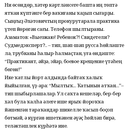
Ни өсөндөр, хәтер кәртләнсеге башта иң төптә
ятҡан күптәнге бер ваҡиғаны ҡаҙып сығарҙы.
Сыңғыҙ Әхәтовичтың прокурутарала практика
үтеп йөрөгән сағы. Телефон шылтыраны.
Азаматов: «Выезжаю! Ребенок?! Свидетели?
Судмедэксперт?.. – тип, шәп-шәп русса һөйләште
лә, трубканы һалыр-һалмаҫтан, уға өндәште:
“Практикант, әйҙә, эйәр, боевое крещение үтәһең
бөгөн!”
Ике ҡатлы йорт алдында байтаҡ халыҡ
йыйылған, үҙ-ара: “Мылтыҡ... Ҡатынын атҡан...”–
тип шыбырлашалар. Ул саҡта кешеләр, бер-бер
хәл була ҡалһа әлеге ише ярыҡ-йороҡҡа
йәшенгән тараҡандар шикелле ҡасып-боҫоп
бөтмәй, ә күргән-ишеткәнен әүәҫ һөйләп бирә,
теләктәшлек күрһәтә ине.