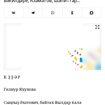
вәкилдәре, Азаматов, шаһиттар...
К Ү Ҙ Ҙ Ә Р
Гөлнур Яҡупова
Сыңғыҙ Әхәтович, байтаҡ йылдар ҡала