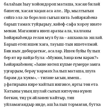
балаһын һыу ҡойондороп маташа, ҡасан биләй
бәпесен, ҡасан ҡаҙан аса әле... Ир, мылтығын
сөйгә элә лә боролоп сығып китә. Һөйәркәһенә
барып тамаҡ туйҙырыу, кәйеф-сафа ҡороу ниәте
менән. Магазинға инеп араҡы ала, ҡалғаны
һөйәркәһендә гелән мул була – ашханала эшләй.
Барып етеп ишек ҡаға, тауыш-тын ишетелмәй.
Бик ныҡ дөбөрҙәткәс, асалар. Ишек буйы булып
бер ят ир пәйҙә була: «Мужик, һиңә кем кәрәк?»
Һөйәркәһенең: «Һине көтөп күпме ғүмерҙе заяға
уҙғарҙым, берәү ҡармаҡ һалып маташа, шуға
барам да ҡуям», – тигәне ысын, имеш...
Үҙ фатирына кире ҡайтып ингәнсе, ярты төн етә.
Ҡатыны уның шулай сығып китеүенә күнеп
бөткән, тиҙ үк әйләнеп ҡайтыр, тип
уйламағандыр инде, аш һалып тормаған, бутҡа