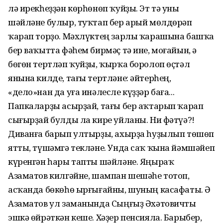
лә ирекһеҙҙән көрһөнөп ҡуйҙы. Эт тә уны
шәйләне булыр, туҡтап бер арый мөлдөрәп
ҡарап торҙо. Мәхлүктең зарлы ҡарашына башҡа
бер ваҡытта фәһем бирмәҫ тә ине, моғайын, ә
бөгөн тертләп ҡуйҙы, ҡырҡа боролоп өҫтәл
янына килде, тағы тертләне: әйтерһең,
«дело»нан да уға инәлесле күҙҙәр баға...
Папкаларҙы асырҙай, тағы бер аҡтарып ҡарап
сығырҙай булды ла кире уйланы. Ни фәтүә?!
Диванға барып ултырҙы, ахырҙа һуҙылып төшөп
ятты, түшәмгә текләне. Унда саҡ ҡына йәмшәйеп
күренгән һары тапты шәйләне. Яңыраҡ
Азаматов килгәйне, шампан шешәһе тотоп,
асҡанда бөкөһө ырғығайны, шуның касафаты. Ә
Азаматов ул заманында Сыңғыҙ Әхәтовичты
эшкә өйрәткән кеше. Хәҙер пенсияла. Барыбер,