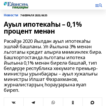
Новости
7 ФЕВРАЛЯ 2020, 06:35
Ауыл ипотекаһы – 0,1%
процент менән
Рәсәйҙә 2020 йылдан ауыл ипотекаһы
эшләй башланы. Ул йылына 3% менән
льготалы кредит алырға мөмкинлек бирә.
Башҡортостанда льготалы ипотека
йылына 0,1% менән бирелә башлай, тип
белдерҙе республика хөкүмәте премьер-
министры урынбаҫары – ауыл хужалығы
министры Илшат Фәзрахманов,
журналистарҙың һорауҙарына яуап
биреп.