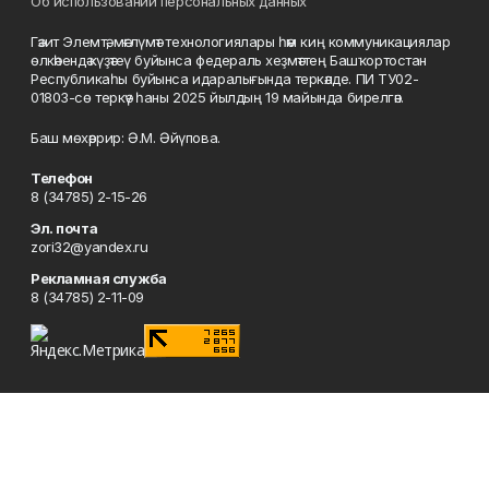
Об использовании персональных данных
Гәзит Элемтә, мәғлүмәт технологиялары һәм киң коммуникациялар
өлкәһендә күҙәтеү буйынса федераль хеҙмәттең Башҡортостан
Республикаһы буйынса идаралығында теркәлде. ПИ ТУ02-
01803-сө теркәү һаны 2025 йылдың 19 майында бирелгән.
Баш мөхәррир: Ә.М. Әйүпова.
Телефон
8 (34785) 2-15-26
Эл. почта
zori32@yandex.ru
Рекламная служба
8 (34785) 2-11-09