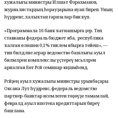
хужалығы министры Илшат Фәзрахманов,
журналистарҙың һорауҙарына яуап биреп. Уның
һүҙҙәренсә, халыҡтан ғаризалар бик күп.
«Программала 16 банк ҡатнашырға әҙер. Төп
ставканы федераль бюджет яба, ә республика
ҡалған өлөшөн 0,1% тиклем ябырға тейеш», —
тип билдәләне аграр ведомство башлығы ауыл
биләмәләрен комплекслы үҫтереү мәсьәләләренә
арналған Бөтә Рәсәй семинар-кәңәшмәһендә.
Рәсәйҙең ауыл хужалығы министры урынбаҫары
Оксана Лут һүҙҙәренсә, федераль ведомство
партнер-банктар исемлеген төҙөүҙе тамамлай, ә
февралдә ауыл ипотека кредиттарын биреү
башлана.