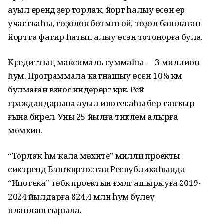
ауыл ерендә әҙер торлаҡ, йорт һалыу өсөн ер
участкаһы, төҙөлөп бөтмәгән өй, төҙөлә башлаған
йортта фатир һатып алыу өсөн тотонорға була.
Кредиттың максималь суммаһы — 3 миллион
һум. Программала ҡатнашыу өсөн 10% кәм
булмаған взнос индерергә кәрәк. Рәсәй
граждандарына ауыл ипотекаһы бер тапҡыр
ғына бирелә. Уны 25 йылға тиклем алырға
мөмкин.
“Торлаҡ һәм ҡала мөхите” милли проекты
сиктәрендә Башҡортостан Республикаһында
“Ипотека” төбәк проектын ғәмәлгә ашырыуға 2019-
2024 йылдарға 824,4 млн һум бүлеү
планлаштырыла.