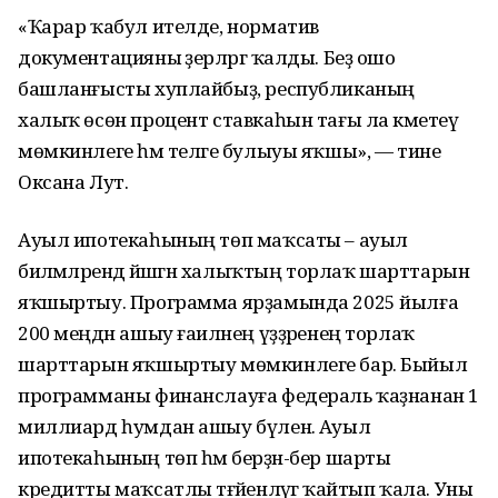
«Ҡарар ҡабул ителде, норматив
документацияны әҙерләргә ҡалды. Беҙ ошо
башланғысты хуплайбыҙ, республиканың
халыҡ өсөн процент ставкаһын тағы ла кәметеү
мөмкинлеге һәм теләге булыуы яҡшы», — тине
Оксана Лут.
Ауыл ипотекаһының төп маҡсаты – ауыл
биләмәләрендә йәшәгән халыҡтың торлаҡ шарттарын
яҡшыртыу. Программа ярҙамында 2025 йылға
200 меңдән ашыу ғаиләнең үҙҙәренең торлаҡ
шарттарын яҡшыртыу мөмкинлеге бар. Быйыл
программаны финанслауға федераль ҡаҙнанан 1
миллиард һумдан ашыу бүленә. Ауыл
ипотекаһының төп һәм берҙән-бер шарты
кредитты маҡсатлы тәғәйенләүгә ҡайтып ҡала. Уны