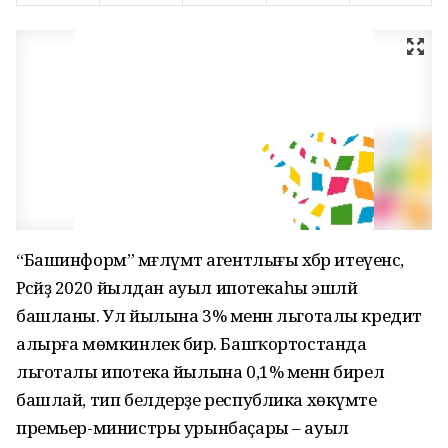
“Башинформ” мәғлүмәт агентлығы хәбәр итеүенсә,
Рәсәйҙә 2020 йылдан ауыл ипотекаһы эшләй
башланы. Ул йылына 3% менән льготалы кредит
алырға мөмкинлек бирә. Башҡортостанда
льготалы ипотека йылына 0,1% менән бирелә
башлай, тип белдерҙе республика хөкүмәте
премьер-министры урынбаҫары – ауыл