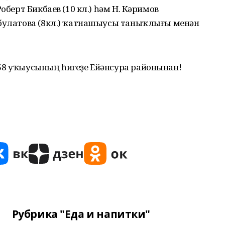
оберт Бикбаев (10 кл.) һәм Н. Кәримов
әбулатова (8кл.) ҡатнашыусы таныҡлығы менән
58 уҡыусының һигеҙе Ейәнсура районынан!
Рубрика "Еда и напитки"