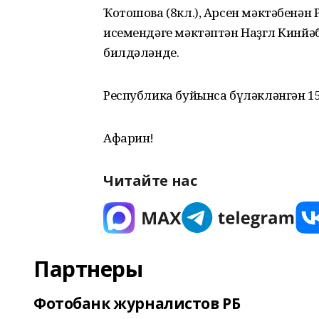
Ҡотошова (8кл.), Арсен мәктәбенән Р
исемендәге мәктәптән Наҙгөл Кинй
билдәләнде.
Республика буйынса бүләкләнгән 1
Афарин!
Читайте нас
Партнеры
Фотобанк журналистов РБ