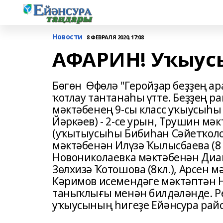
Новости
8 ФЕВРАЛЯ 2020, 17:08
АФАРИН! Уҡыус
Бөгөн Өфөлә "Геройҙар беҙҙең а
ҡотлау тантанаһы үтте. Беҙҙең 
мәктәбенең 9-сы класс уҡыусыһ
Йәркәев) - 2-се урын, Трушин мә
(уҡытыусыһы Бибиһан Сәйетҡолов
мәктәбенән Илүзә Ҡылысбаева (8 к
Новониколаевка мәктәбенән Диана
Зөлхизә Ҡотошова (8кл.), Арсен мә
Кәримов исемендәге мәктәптән Н
таныҡлығы менән билдәләнде. Ре
уҡыусының һигеҙе Ейәнсура рай