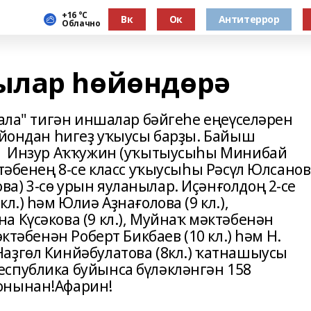
+16 °С
Вк
Ок
Антитеррор
Облачно
ылар һөйөндөрә
рала" тигән иншалар бәйгеһе еңеүселәрен
райондан һигеҙ уҡыусы барҙы. Байыш
ы Инзур Аҡҡужин (уҡытыусыһы Минибай
ктәбенең 8-се класс уҡыусыһы Рәсүл Юлсанов
а) 3-сө урын яуланылар. Иҫәнғолдоң 2-се
л.) һәм Юлиә Аҙнағолова (9 кл.),
 Күсәкова (9 кл.), Муйнаҡ мәктәбенән
ктәбенән Роберт Бикбаев (10 кл.) һәм Н.
аҙгөл Кинйәбулатова (8кл.) ҡатнашыусы
спублика буйынса бүләкләнгән 158
онынан!Афарин!