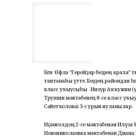
Бөгөн Өфөлә "Геройҙар беҙҙең арала
тантанаһы үтте. Беҙҙең райондан һ
класс уҡыусыһы Инзур Аҡҡужин (уҡ
Трушин мәктәбенең 8-се класс уҡ
Сәйетҡолова) 3-сө урын яуланылар.
Иҫәнғолдоң 2-се мәктәбенән Илүзә Ҡ
Новониколаевка мәктәбенән Диана Кү