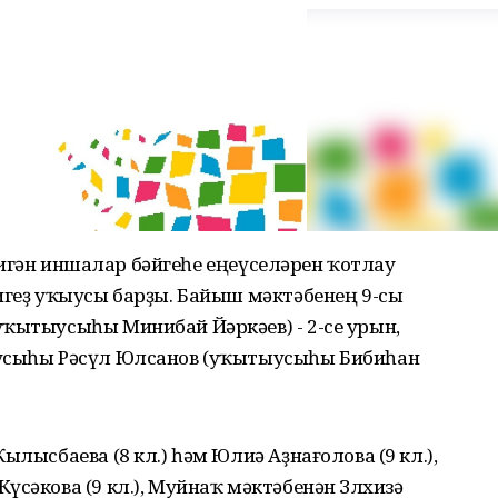
" тигән иншалар бәйгеһе еңеүселәрен ҡотлау
игеҙ уҡыусы барҙы. Байыш мәктәбенең 9-сы
ытыусыһы Минибай Йәркәев) - 2-се урын,
ыусыһы Рәсүл Юлсанов (уҡытыусыһы Бибиһан
ылысбаева (8 кл.) һәм Юлиә Аҙнағолова (9 кл.),
сәкова (9 кл.), Муйнаҡ мәктәбенән Зөлхизә