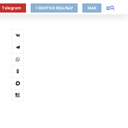
Тelegram
ГӘЗИТКӘ ЯҘЫЛЫУ
МАХ