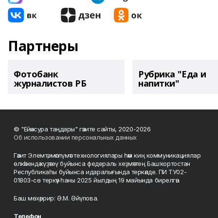
Партнеры
Фотобанк
Рубрика "Еда и
журналистов РБ
напитки"
© "Ейәнсура таңдары" гәзите сайты, 2020-2026
Об использовании персональных данных
Гәзит Элемтә, мәғлүмәт технологиялары һәм киң коммуникациялар
өлкәһендә күҙәтеү буйынса федераль хеҙмәттең Башҡортостан
Республикаһы буйынса идаралығында теркәлде. ПИ ТУ02-
01803-сө теркәү һаны 2025 йылдың 19 майында бирелгән.
Баш мөхәррир: Ә.М. Әйүпова.
Телефон