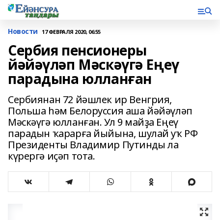
Новости
17 ФЕВРАЛЯ 2020, 06:55
Сербия пенсионеры
йәйәүләп Мәскәүгә Еңеү
парадына юлланған
Сербиянан 72 йәшлек ир Венгрия,
Польша һәм Белоруссия аша йәйәүләп
Мәскәүгә юлланған. Ул 9 майҙа Еңеү
парадын ҡарарға йыйына, шулай уҡ РФ
Президенты Владимир Путинды ла
күрергә иҫәп тота.