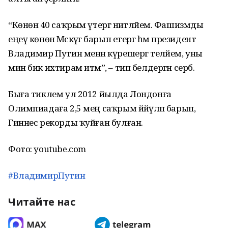
“Көнөнә 40 саҡрым үтергә ниәтләйем. Фашизмды
еңеү көнөнә Мәскәүгә барып етергә һәм президент
Владимир Путин менән күрешергә теләйем, уны
мин бик ихтирам итәм”, – тип белдергән серб.
Быға тиклем ул 2012 йылда Лондонға
Олимпиадаға 2,5 мең саҡрым йәйәүләп барып,
Гиннес рекорды ҡуйған булған.
Фото: youtube.com
#ВладимирПутин
Читайте нас