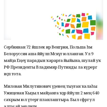
Сербиянан 72 йәшлек ир Венгрия, Польша һәм
Белоруссия аша йәйәүләп Мәскәүгә юлланған. Ул 9
майҙа Еңеү парадын ҡарарға йыйына, шулай уҡ
РФ Президенты Владимир Путинды ла күрергә
иҫәп тота.
Милован Милутинович үҙенең тыуған ҡалаһы
Ужиценан Ҡыҙыл майҙанға ҡәҙәр йәйәүләп 2 мең 640
саҡрым юл үтергә планлаштыра. Был сәфәргә ул
алты ай әҙерләнгән.