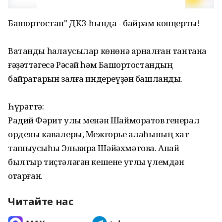
Башҡортостан" ДКЗ-һында - байрам концерты!
Ватанды һаҡлаусылар көнөнә арналған тантана
ғәҙәттәгесә Рәсәй һәм Башҡортостандың
байраҡтарын залға индереүҙән башланды.
Һүрәттә:
Радий Фәрит улы менән Шайморатов генерал
ордены кавалеры, Межгорье ҡалаһының хат
ташыусыһы Эльвира Шәйәхмәтова. Апай
былтыр тиҫтәләгән кешене утлы үлемдән
ҡотҡарған.
Читайте нас