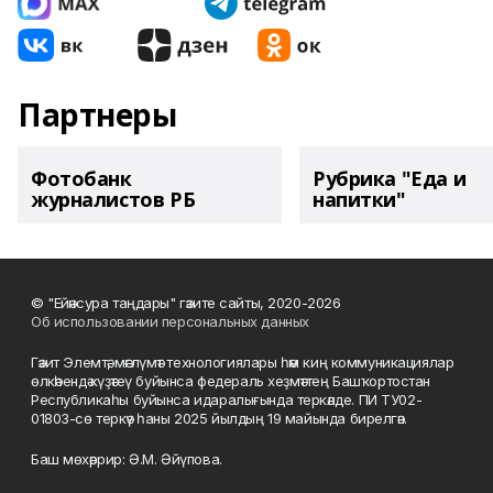
Партнеры
Фотобанк
Рубрика "Еда и
журналистов РБ
напитки"
© "Ейәнсура таңдары" гәзите сайты, 2020-2026
Об использовании персональных данных
Гәзит Элемтә, мәғлүмәт технологиялары һәм киң коммуникациялар
өлкәһендә күҙәтеү буйынса федераль хеҙмәттең Башҡортостан
Республикаһы буйынса идаралығында теркәлде. ПИ ТУ02-
01803-сө теркәү һаны 2025 йылдың 19 майында бирелгән.
Баш мөхәррир: Ә.М. Әйүпова.