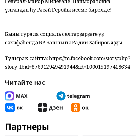
Генерал-майор Миңлеғәле Шайморатовҡа
үлгәндән һуң Рәсәй Геройы исеме бирелде!
Бының турала социаль селтәрҙәрҙәге үҙ
сәхифәһендә БР Башлығы Радий Хәбиров яҙҙы.
Тулыраҡ сайтта: https://m.facebook.com/story.php?
story_fbid=876912949491944&id=100015197418634
Читайте нас
Партнеры