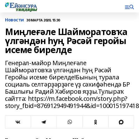
Новости
30 МАРТА 2020, 15:30
Миңлеғәле Шайморатовҡа
үлгәндән һуң Рәсәй геройы
исеме бирелде
Генерал-майор Миңлеғәле
Шайморатовҡа үлгәндән һуң Рәсәй
Геройы исеме бирелде!Бының турала
социаль селтәрҙәрҙәге үҙ сәхифәһендә БР
Башлығы Радий Хәбиров яҙҙы.Тулыраҡ
сайтта: https://m.facebook.com/story.php?
story_fbid=876912949491944&id=10001519741