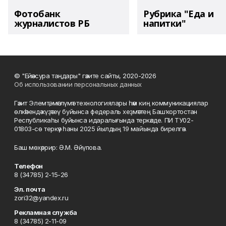
Фотобанк
Рубрика "Еда и
журналистов РБ
напитки"
© "Ейәнсура таңдары" гәзите сайты, 2020-2026
Об использовании персональных данных
Гәзит Элемтә, мәғлүмәт технологиялары һәм киң коммуникациялар
өлкәһендә күҙәтеү буйынса федераль хеҙмәттең Башҡортостан
Республикаһы буйынса идаралығында теркәлде. ПИ ТУ02-
01803-сө теркәү һаны 2025 йылдың 19 майында бирелгән.
Баш мөхәррир: Ә.М. Әйүпова.
Телефон
8 (34785) 2-15-26
Эл. почта
zori32@yandex.ru
Рекламная служба
8 (34785) 2-11-09