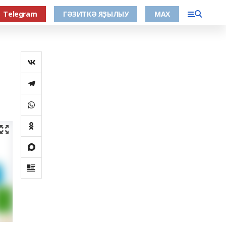
Тelegram
ГӘЗИТКӘ ЯҘЫЛЫУ
МАХ