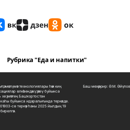
Рубрика "Еда и напитки"
мтә, мәғлүмәт технологиялары һәм киң
Баш мөхәррир: Ә.М. Әйүпов
ациялар өлкәһендә күҙәтеү буйынса
 хеҙмәттең Башҡортостан
каһы буйынса идаралығында теркәлде.
01803-сө теркәү һаны 2025 йылдың 19
бирелгән.