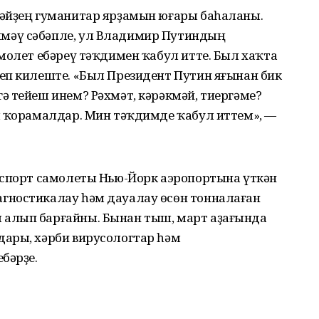
әйҙең гуманитар ярҙамын юғары баһаланы.
мәү сәбәпле, ул Владимир Путиндың
молет ебәреү тәҡдимен ҡабул итте. Был хаҡта
еп килеште. «Был Президент Путин яғынан бик
ә тейеш инем? Рәхмәт, кәрәкмәй, тиергәме?
ы ҡорамалдар. Мин тәҡдимде ҡабул иттем», —
нспорт самолеты Нью-Йорк аэропортына үткән
гностикалау һәм дауалау өсөн тонналаған
алып барғайны. Бынан тыш, март аҙағында
ары, хәрби вирусологтар һәм
бәрҙе.