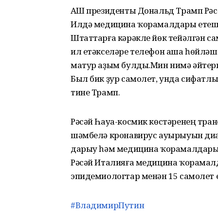
АҠШ президенты Дональд Трамп Рәс
Илдә медицина ҡорамалдары етеш
Штаттарға кәрәкле йөк тейәлгән са
ил етәкселәре телефон аша һөйләш
матур аҙым булды.Мин нимә әйтерг
Был бик ҙур самолет, унда сифатл
тине Трамп.
Рәсәй Һауа-космик көстәренең тра
шәмбелә кронавирус ауырыуын диа
дарыу һәм медицина ҡорамалдары 
Рәсәй Италияға медицина ҡорамалд
эпидемиологтар менән 15 самолет е
#ВладимирПутин