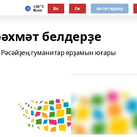
+30 °С
Вк
Ок
Антитеррор
Ясно
рәхмәт белдерҙе
Рәсәйҙең гуманитар ярҙамын юғары