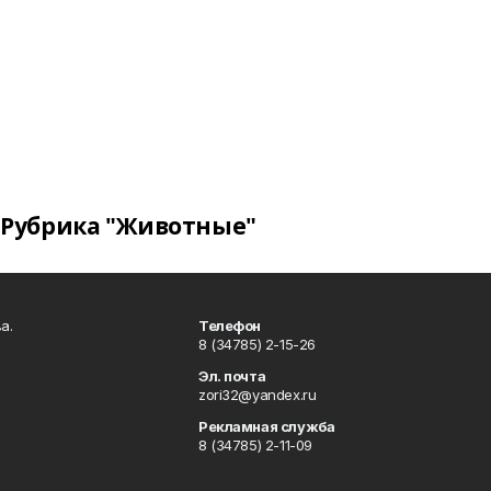
Рубрика "Животные"
а.
Телефон
8 (34785) 2-15-26
Эл. почта
zori32@yandex.ru
Рекламная служба
8 (34785) 2-11-09