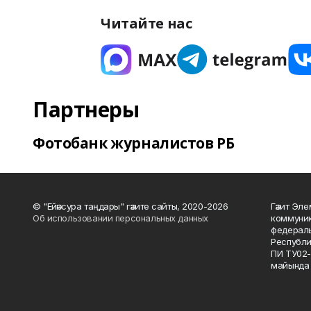
Читайте нас
Партнеры
Фотобанк журналистов РБ
© "Ейәнсура таңдары" гәзите сайты, 2020-2026
Гәзит Эле
Об использовании персональных данных
коммуник
федераль
Республи
ПИ ТУ02-
майында 