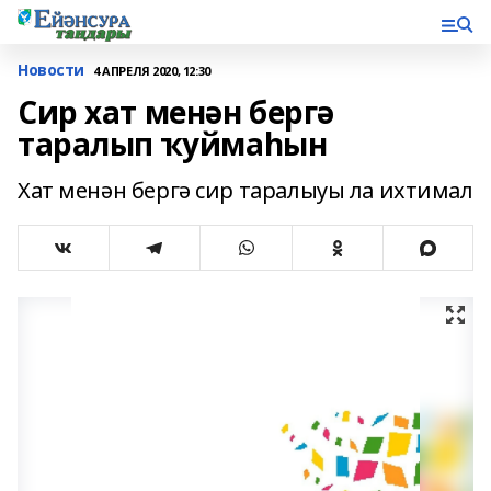
Новости
4 АПРЕЛЯ 2020, 12:30
Сир хат менән бергә
таралып ҡуймаһын
Хат менəн бергə сир таралыуы ла ихтимал