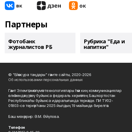
Партнеры
Фотобанк
Рубрика "Еда и
журналистов РБ
напитки"
© "Ейәнсура таңдары" гәзите сайты, 2020-2026
Об использовании персональных данных
Гәзит Элемтә, мәғлүмәт технологиялары һәм киң коммуникациялар
өлкәһендә күҙәтеү буйынса федераль хеҙмәттең Башҡортостан
Республикаһы буйынса идаралығында теркәлде. ПИ ТУ02-
01803-сө теркәү һаны 2025 йылдың 19 майында бирелгән.
Баш мөхәррир: Ә.М. Әйүпова.
Телефон