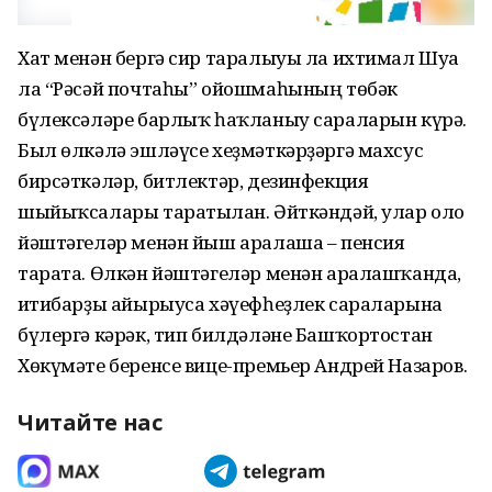
Хат менəн бергə сир таралыуы ла ихтимал Шуға
ла “Рəсəй почтаһы” ойошмаһының төбəк
бүлексəлəре барлыҡ һаҡланыу сараларын күрə.
Был өлкəлə эшлəүсе хеҙмəткəрҙəргə махсус
бирсəткəлəр, битлектəр, дезинфекция
шыйыҡсалары таратылған. Əйткəндəй, улар оло
йəштəгелəр менəн йыш аралаша – пенсия
тарата. Өлкəн йəштəгелəр менəн аралашҡанда,
иғтибарҙы айырыуса хəүефһеҙлек сараларына
бүлергə кəрəк, тип билдəлəне Башҡортостан
Хөкүмəте беренсе вице-премьер Андрей Назаров.
Читайте нас