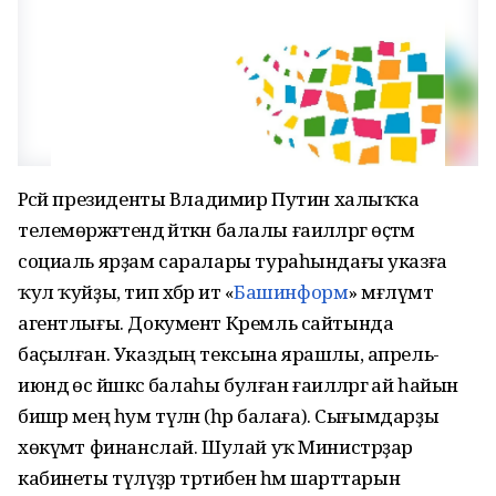
Рәсәй президенты Владимир Путин халыҡҡа
телемөрәжәғәтендә әйткән балалы ғаиләләргә өҫтәмә
социаль ярҙам саралары тураһындағы указға
ҡул ҡуйҙы, тип хәбәр итә «
Башинформ
» мәғлүмәт
агентлығы. Документ Кремль сайтында
баҫылған. Указдың тексына ярашлы, апрель-
июндә өс йәшкәсә балаһы булған ғаиләләргә ай һайын
бишәр мең һум түләнә (һәр балаға). Сығымдарҙы
хөкүмәт финанслай. Шулай уҡ Министрҙар
кабинеты түләүҙәр тәртибен һәм шарттарын