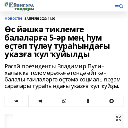
Новости
8 АПРЕЛЯ 2020, 11:00
Өс йәшкә тиклемге
балаларға 5-әр мең һум
өҫтәп түләү тураһындағы
указға ҡул ҡуйылды
Рәсәй президенты Владимир Путин
халыҡҡа телемөрәжәғәтендә әйткән
балалы ғаиләләргә өҫтәмә социаль ярҙам
саралары тураһындағы указға ҡул ҡуйҙы.