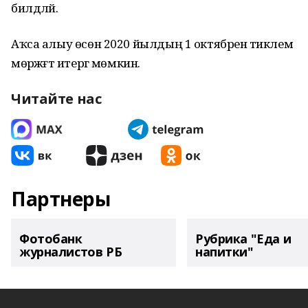
билдәләй.
Аҡса алыу өсөн 2020 йылдың 1 октябренә тиклем
мөрәжәғәт итергә мөмкин.
Читайте нас
Партнеры
Фотобанк
Рубрика "Еда и
журналистов РБ
напитки"