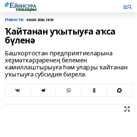
Новости
4 МАЯ 2020, 18:30
Ҡайтанан уҡытыуға аҡса
бүленә
Башҡортостан предприятиеларына
хеҙмәткәрҙәренең белемен
камиллаштырыуға һәм уларҙы ҡайтанан
уҡытыуға субсидия бирелә.