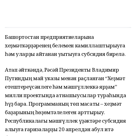
Башҡортостан предприятиеларына
хеҙмәткәрҙәренең белемен камиллаштырыуға
һәм уларҙы ҡайтанан уҡытыуға субсидия бирелә.
Атап әйткәндә, Рәсәй Президенты Владимир
Путиндың май указы менән раҫланған “Хеҙмәт
етештереүсәнлеге һәм мәшғүллеккә ярҙам”
милли проектында ҡатнашыусылар тураһында
һүҙ бара. Программаның төп маҡсаты – хеҙмәт
баҙарының һөҙөмтәлелеген арттырыу.
Республикалағы мәшғүллек үҙәктәре субсидия
алыуға ғаризаларҙы 20 апрелдән ҡабул итә