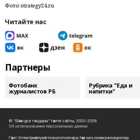
Фото: strategy24.ru
Читайте нас
Партнеры
Фотобанк
Рубрика "Еда и
журналистов РБ
напитки"
© "Ейәнсура таңдары" гәзите сайты, 2020-2026
Об использовании персональных данных
Гәзит Элемтә, мәғлүмәт технологиялары һәм киң коммуникациялар