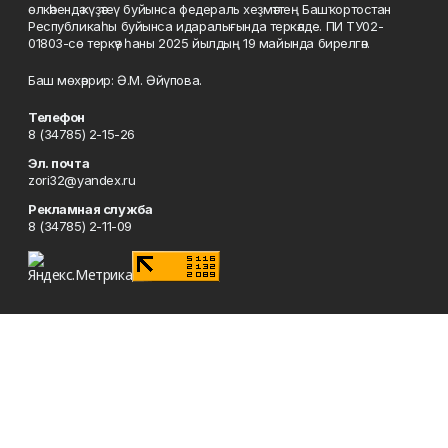
өлкәһендә күҙәтеү буйынса федераль хеҙмәттең Башҡортостан
Республикаһы буйынса идаралығында теркәлде. ПИ ТУ02-
01803-сө теркәү һаны 2025 йылдың 19 майында бирелгән.
Баш мөхәррир: Ә.М. Әйүпова.
Телефон
8 (34785) 2-15-26
Эл. почта
zori32@yandex.ru
Рекламная служба
8 (34785) 2-11-09