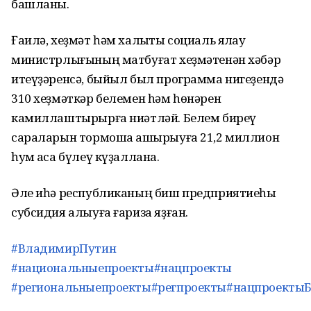
башланы.
Ғаилә, хеҙмәт һәм халыҡты социаль яҡлау
министрлығының матбуғат хеҙмәтенән хәбәр
итеүҙәренсә, быйыл был программа нигеҙендә
310 хеҙмәткәр белемен һәм һөнәрен
камиллаштырырға ниәтләй. Белем биреү
сараларын тормошҡа ашырыуға 21,2 миллион
һум аҡса бүлеү күҙаллана.
Әле иһә республиканың биш предприятиеһы
субсидия алыуға ғариза яҙған.
#ВладимирПутин
#национальныепроекты
#нацпроекты
#региональныепроекты
#регпроекты
#нацпроекты