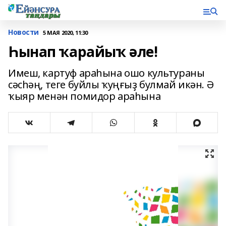
Новости
5 МАЯ 2020, 11:30
Һынап ҡарайыҡ әле!
Имеш, картуф араһына ошо культураны
сәсһәң, теге буйлы ҡуңғыҙ булмай икән. Ә
ҡыяр менән помидор араһына