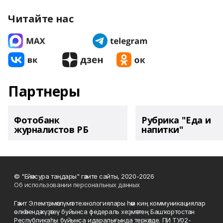
Читайте нас
Партнеры
Фотобанк
Рубрика "Еда и
журналистов РБ
напитки"
© "Ейәнсура таңдары" гәзите сайты, 2020-2026
Об использовании персональных данных
Гәзит Элемтә, мәғлүмәт технологиялары һәм киң коммуникациялар
өлкәһендә күҙәтеү буйынса федераль хеҙмәттең Башҡортостан
Республикаһы буйынса идаралығында теркәлде. ПИ ТУ02-