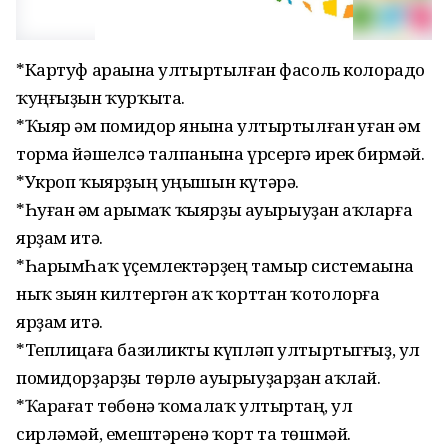
*Картуф араһына ултыртылған фасоль колорадо
ҡуңғыҙын ҡурҡыта.
*Ҡыяр һәм помидор янына ултыртылған һуған һәм
торма йәшелсә талпанына үрсергә ирек бирмәй.
*Укроп ҡыярҙың уңышын күтәрә.
*Һуған һәм һарымһаҡ ҡыярҙы ауырыуҙан һаҡларға
ярҙам итә.
*ҺарымҺаҡ үҫемлектәрҙең тамыр системаһына
ныҡ зыян килтергән аҡ ҡорттан ҡотолорға
ярҙам итә.
*Теплицаға базиликты күпләп ултыртыгғыҙ, ул
помидорҙарҙы төрлө ауырыуҙарҙан һаҡлай.
*Ҡарағат төбөнә ҡомалаҡ ултыртһаң, ул
сирләмәй, емештәренә ҡорт та төшмәй.