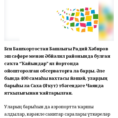
Бөгөн Башҡортостан Башлығы Радий Хәбиров
эш сәфәре менән Әбйәлил районында булған
саҡта “Ҡайындар” ял йортонда
ойошторолған обсерваторға ла барҙы. Әле
бында 400 самаһы вахтасы йәшәй, уларҙың
барыһы ла Саха (Яҡут) төбәгендәге Чаянда
ятҡылығынан ҡайтарылған.
Уларҙың барыһын да аэропортта ҡаршы
алдылар, кәрәкле санитар саралары үткәрҙеләр