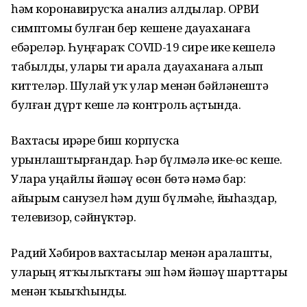
һәм коронавирусҡа анализ алдылар. ОРВИ
симптомы булған бер кешене дауаханаға
ебәрҙеләр. Һуңғараҡ COVID-19 сире ике кешелә
табылды, уларҙы тиҙ арала дауаханаға алып
киттеләр. Шулай уҡ улар менән бәйләнештә
булған дүрт кеше лә контроль аҫтында.
Вахтасы ирҙәрҙе биш корпусҡа
урынлаштырғандар. Һәр бүлмәлә ике-өс кеше.
Уларҙа уңайлы йәшәү өсөн бөтә нәмә бар:
айырым санузел һәм душ бүлмәһе, йыһаздар,
телевизор, сәйнүктәр.
Радий Хәбиров вахтасылар менән аралашты,
уларҙың ятҡылыҡтағы эш һәм йәшәү шарттары
менән ҡыҙыҡһынды.