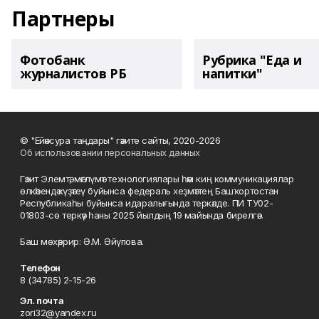
Партнеры
Фотобанк
Рубрика "Еда и
журналистов РБ
напитки"
© "Ейәнсура таңдары" гәзите сайты, 2020-2026
Об использовании персональных данных
Гәзит Элемтә, мәғлүмәт технологиялары һәм киң коммуникациялар
өлкәһендә күҙәтеү буйынса федераль хеҙмәттең Башҡортостан
Республикаһы буйынса идаралығында теркәлде. ПИ ТУ02-
01803-сө теркәү һаны 2025 йылдың 19 майында бирелгән.
Баш мөхәррир: Ә.М. Әйүпова.
Телефон
8 (34785) 2-15-26
Эл. почта
zori32@yandex.ru