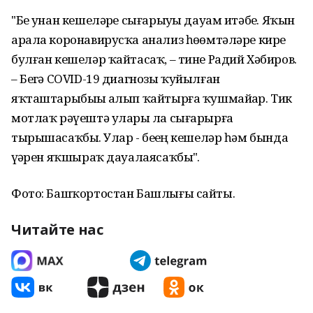
"Беҙ унан кешеләрҙе сығарыуҙы дауам итәбеҙ. Яҡын
арала коронавирусҡа анализ һөҙөмтәләре кире
булған кешеләр ҡайтасаҡ, – тине Радий Хәбиров.
– Беҙгә COVID-19 диагнозы ҡуйылған
яҡташтарыбыҙҙы алып ҡайтырға ҡушмайҙар. Тик
мотлаҡ рәүештә уларҙы ла сығарырға
тырышасаҡбыҙ. Улар - беҙҙең кешеләр һәм бында
үҙҙәрен яҡшыраҡ дауалаясаҡбыҙ".
Фото: Башҡортостан Башлығы сайты.
Читайте нас