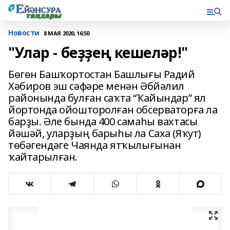
Новости
8 МАЯ 2020, 16:50
"Улар - беҙҙең кешеләр!"
Бөгөн Башҡортостан Башлығы Радий
Хәбиров эш сәфәре менән Әбйәлил
районында булған саҡта “Ҡайындар” ял
йортонда ойошторолған обсерваторға ла
барҙы. Әле бында 400 самаһы вахтасы
йәшәй, уларҙың барыһы ла Саха (Яҡут)
төбәгендәге Чаянда ятҡылығынан
ҡайтарылған.