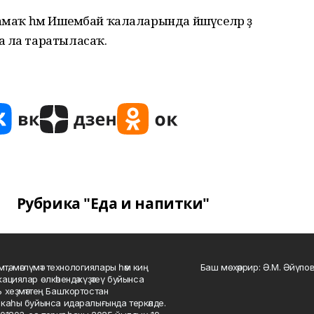
амаҡ һәм Ишембай ҡалаларында йәшәүселәр ҙә
а ла таратыласаҡ.
Рубрика "Еда и напитки"
мтә, мәғлүмәт технологиялары һәм киң
Баш мөхәррир: Ә.М. Әйүпов
ациялар өлкәһендә күҙәтеү буйынса
 хеҙмәттең Башҡортостан
каһы буйынса идаралығында теркәлде.