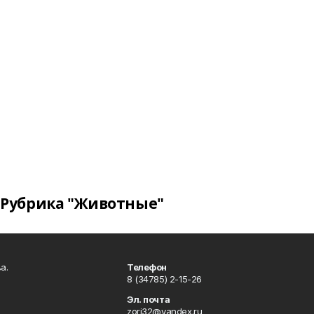
Рубрика "Животные"
а.
Телефон
8 (34785) 2-15-26
Эл. почта
zori32@yandex.ru