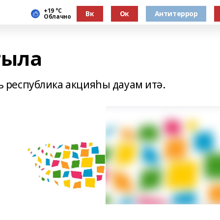
+19 °С
Вк
Ок
Антитеррор
Облачно
тыла
республика акцияһы дауам итә.