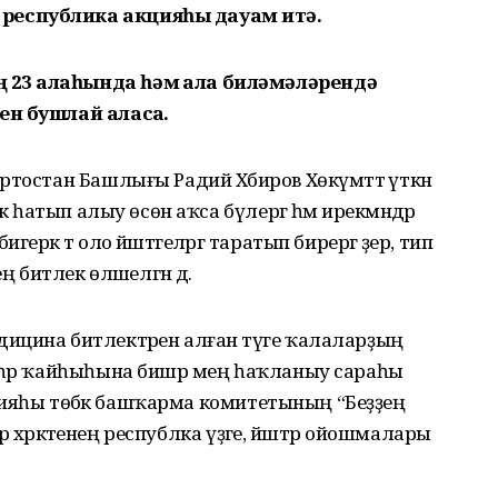
республика акцияһы дауам итә.
ң
23 ҡалаһында һәм ҡала биләмәләрендә
ен бушлай аласаҡ.
тостан Башлығы Радий Хәбиров Хөкүмәттә үткән
к һатып алыу өсөн аҡса бүлергә һәм ирекмәндәр
әк тә оло йәштәгеләргә таратып бирергә әҙер, тип
ң битлек өләшелгән дә.
ицина битлектәрен алған тәүге ҡалаларҙың
 һәр ҡайһыһына бишәр мең һаҡланыу сараһы
партияһы төбәк башҡарма комитетының “Беҙҙең
әр хәрәкәтенең республка үҙәге, йәштәр ойошмалары