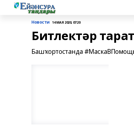
Новости
14 МАЯ 2020, 07:20
Битлектәр тара
Башҡортостанда #МаскаВПомощь 