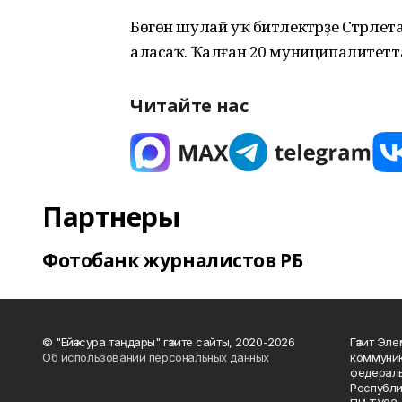
Бөгөн шулай уҡ битлектәрҙе Стәрлет
аласаҡ. Ҡалған 20 муниципалитетт
Читайте нас
Партнеры
Фотобанк журналистов РБ
© "Ейәнсура таңдары" гәзите сайты, 2020-2026
Гәзит Эле
Об использовании персональных данных
коммуник
федераль
Республи