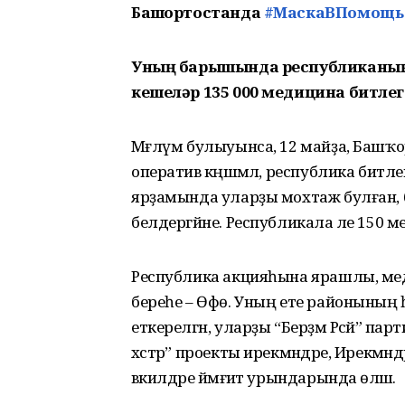
Башҡортостанда
#МаскаВПомощь
Уның барышында
республиканы
кешеләр 135 000 медицина битлег
Мәғлүм булыуынса, 12 майҙа, Башҡор
оператив кәңәшмәлә, республика битле
ярҙамында уларҙы мохтаж булған, бигер
белдергәйне. Республикала әле 150 ме
Республика акцияһына ярашлы, мед
береһе – Өфө. Уның ете районының
еткерелгән, уларҙы “Берҙәм Рәсәй” 
хәстәр” проекты ирекмәндәре, Ирекмәнд
вәкилдәре йәмғиәт урындарында өләшә.