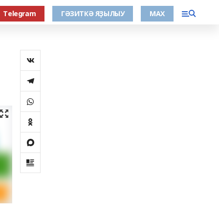
Тelegram
ГӘЗИТКӘ ЯҘЫЛЫУ
МАХ