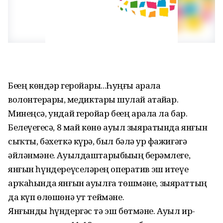
Беҙҙең көндәр геройҙары...Һуңғы арала
волонтерҙарҙы, медиктарҙы шулай атайҙар.
Минеңсә, ундай геройҙар беҙҙең арала ла бар.
Белеүегеҙсә, 8 май көнө ауыл зыяратында янғын
сыҡты, бәхеткә күрә, был бәлә ҙур фажиғәгә
әйләнмәне. Ауылдаштарыбыҙҙың берҙәмлеге,
янғын һүндереүселәрҙең оператив эш итеүе
арҡаһында янғын ауылға төшмәне, зыяраттың
да күп өлөшөнә ут теймәне.
Янғынды һүндергәс тә эш бөтмәне. Ауыл ир-