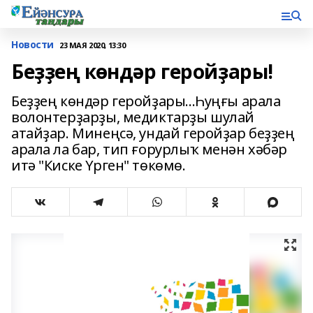
Новости
23 МАЯ 2020, 13:30
Беҙҙең көндәр геройҙары!
Беҙҙең көндәр геройҙары...Һуңғы арала
волонтерҙарҙы, медиктарҙы шулай
атайҙар. Минеңсә, ундай геройҙар беҙҙең
арала ла бар, тип ғорурлыҡ менән хәбәр
итә "Киске Үрген" төкөмө.