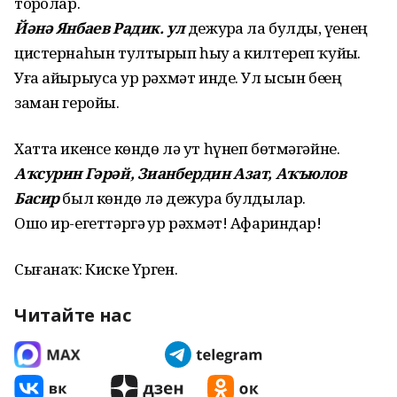
торҙолар.
Йәнә Янбаев Радик. ул
дежурҙа ла булды, үҙенең
цистернаһын тултырып һыу ҙа килтереп ҡуйҙы.
Уға айырыуса ҙур рәхмәт инде. Ул ысын беҙҙең
заман геройы.
Хатта икенсе көндө лә ут һүнеп бөтмәгәйне.
Аҡсурин Гәрәй, Зианбердин Азат, Аҡъюлов
Басир
был көндө лә дежурҙа булдылар.
Ошо ир-егеттәргә ҙур рәхмәт! Афариндар!
Сығанаҡ: Киске Үрген.
Читайте нас