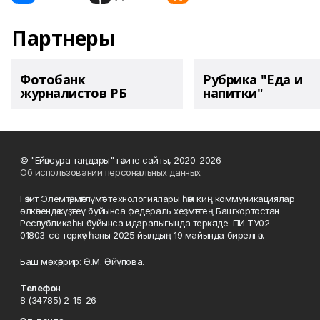
Партнеры
Фотобанк
Рубрика "Еда и
журналистов РБ
напитки"
© "Ейәнсура таңдары" гәзите сайты, 2020-2026
Об использовании персональных данных
Гәзит Элемтә, мәғлүмәт технологиялары һәм киң коммуникациялар
өлкәһендә күҙәтеү буйынса федераль хеҙмәттең Башҡортостан
Республикаһы буйынса идаралығында теркәлде. ПИ ТУ02-
01803-сө теркәү һаны 2025 йылдың 19 майында бирелгән.
Баш мөхәррир: Ә.М. Әйүпова.
Телефон
8 (34785) 2-15-26