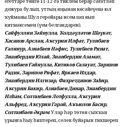
егеттәре төнгө 11-12-гә тиклем берәр сәғәтләп
дежурҙа булып, уттың яңынан көсәйеүенә юл
ҡуйманы.Шул геройҙарҙы исемләп яҙып
китмәксемен (үҙем белгәндәрен).
Сәйфуллин Зәйнулла, Ҡолдәүләтов Шәүкәт,
Хасанов Арслан, Аҡсурин Илфат, Тулибаев
Ғәлинур, Азнабаев Нәфис, Тулибаев Ринат,
Зианбердин Юлай, Зианбердин Азамат,
Тулибаев Ғәйнулла, Китиков Салауат, Зарипов
Радик, Зарипов Рифат, Яркаев Илдар,
Зианбердин Илгизар, Фахретдинов Заһир,
Аҡсурин Бакир, Азнабаев Динар, Зианбердин
Илһам, Солтанбаев Лотфулла, Аҡсурин
Альфред, Аҡсурин Гәрәй, Аҡъюлов Басир,
Солтанбаев Әкрәм
. Улар һәр төтөн сыҡҡан
урынға һыу һиптереп, селек буйҙарын тикшереп