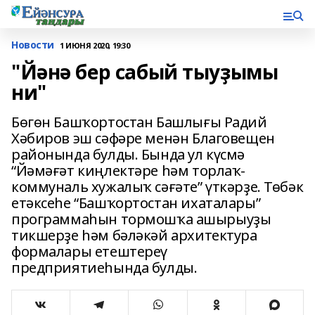
Новости
1 ИЮНЯ 2020, 19:30
"Йәнә бер сабый тыуҙымы
ни"
Бөгөн Башҡортостан Башлығы Радий
Хәбиров эш сәфәре менән Благовещен
районында булды. Бында ул күсмә
“Йәмәғәт киңлектәре һәм торлаҡ-
коммуналь хужалыҡ сәғәте” үткәрҙе. Төбәк
етәксеһе “Башҡортостан ихаталары”
программаһын тормошҡа ашырыуҙы
тикшерҙе һәм бәләкәй архитектура
формалары етештереү
предприятиеһында булды.