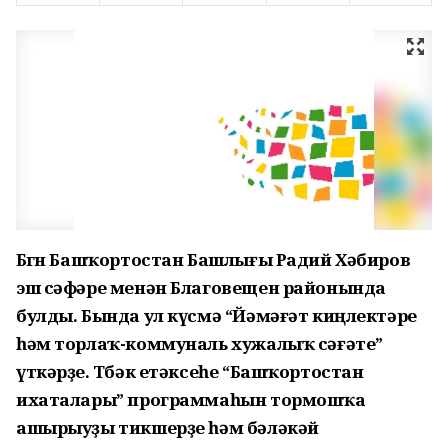
Бөгөн Башҡортостан Башлығы Радий Хәбиров
эш сәфәре менән Благовещен районында
булды. Бында ул күсмә “Йәмәғәт киңлектәре
һәм торлаҡ-коммуналь хужалыҡ сәғәте”
үткәрҙе. Төбәк етәксеһе “Башҡортостан
ихаталары” программаһын тормошҡа
ашырыуҙы тикшерҙе һәм бәләкәй