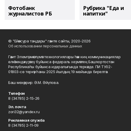
Фотобанк
Рубрика "Еда и
журналистов РБ
напитки"
© "Ейәнсура таңдары" гәзите сайты, 2020-2026
Об использовании персональных данных
Гәзит Элемтә, мәғлүмәт технологиялары һәм киң коммуникациялар
өлкәһендә күҙәтеү буйынса федераль хеҙмәттең Башҡортостан
Республикаһы буйынса идаралығында теркәлде. ПИ ТУ02-
01803-сө теркәү һаны 2025 йылдың 19 майында бирелгән.
Баш мөхәррир: Ә.М. Әйүпова.
Телефон
8 (34785) 2-15-26
Эл. почта
zori32@yandex.ru
Рекламная служба
8 (34785) 2-11-09