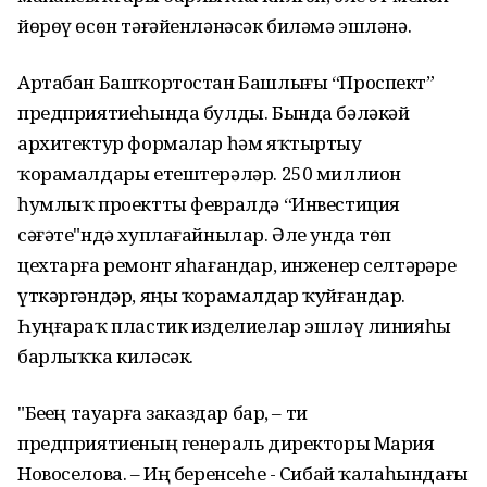
йөрөү өсөн тәғәйенләнәсәк биләмә эшләнә.
Артабан Башҡортостан Башлығы “Проспект”
предприятиеһында булды. Бында бәләкәй
архитектур формалар һәм яҡтыртыу
ҡорамалдары етештерәләр. 250 миллион
һумлыҡ проектты февралдә “Инвестиция
сәғәте"ндә хуплағайнылар. Әле унда төп
цехтарға ремонт яһағандар, инженер селтәрҙәре
үткәргәндәр, яңы ҡорамалдар ҡуйғандар.
Һуңғараҡ пластик изделиелар эшләү линияһы
барлыҡҡа киләсәк.
"Беҙҙең тауарға заказдар бар, – ти
предприятиеның генераль директоры Мария
Новоселова. – Иң беренсеһе - Сибай ҡалаһындағы