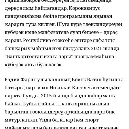
дөрөҫ алым һайлағандар. Коронавирус
пандемияһына бәйле программаны яңынан
ҡарарға тура килгән. Шуға күрә төҙөкләндереүҙең
күберәк кеше мәнфәғәтенә яуап биреүе – дөрөҫ
ҡараш. Республика етәксеһе эштәрҙе сифатлы
башҡарыу мөһимлеген билдәләне. 2021 йылда
“Башҡортостан ихаталары” программаһына
күберәк аҡса бүленәсәк.
Радий Фәрит улы ҡаланың Бөйөк Ватан һуғышы
батыры, партизан Николай Киселев исемендәге
паркта булды. 2015 йылда бында ҡаһарманға
һәйкәл ҡуйылғайны. Планға ярашлы алып
барылған төҙөкләндереү арҡаһында парк бик
матурланған. Унда балалар һәм спорт
майҙансыҡтары барлыҡҡа килгән, әле эт менән