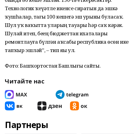
Технологик ҡеүәтле икенсе сиратын да эшкә
ҡушһалар, тағы 100 кешегә эш урыны буласаҡ.
Шул уҡ ваҡытта уларҙың тауары һәр саҡ кәрәк.
Шулай итеп, беҙҙең бюджеттан ихаталарҙы
ремонтлауға бүлгән аҡсабыҙ республика өсөн ике
тапҡыр эшләй”, – тип яҙҙы ул.
Фото: Башҡортостан Башлығы сайты.
Читайте нас
Партнеры