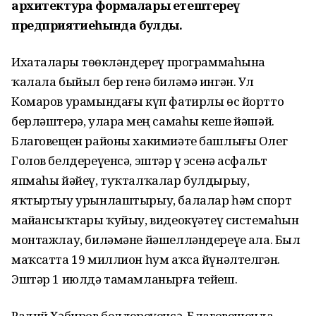
архитектура формалары етештереү
предприятиеһында булды.
Ихаталарҙы төҙөкләндереү программаһына
ҡалала быйыл бер генә биләмә ингән. Ул
Комаров урамындағы күп фатирлы өс йортто
берләштерә, уларҙа мең самаһы кеше йәшәй.
Благовещен районы хакимиәте башлығы Олег
Голов белдереүенсә, эштәр үҙ эсенә асфальт
япмаһы йәйеү, туҡталҡалар булдырыу,
яҡтыртыу урынлаштырыу, балалар һәм спорт
майҙансыҡтары ҡуйыу, видеокүҙәтеү системаһын
монтажлау, биләмәне йәшелләндереүҙе ала. Был
маҡсатта 19 миллион һум аҡса йүнәлтелгән.
Эштәр 1 июлдә тамамланырға тейеш.
Радий Хәбиров белдереүенсә, Благовещенда