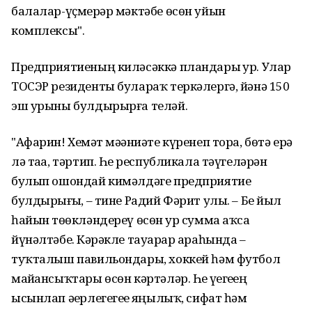
балалар-үҫмерҙәр мәктәбе өсөн уйын
комплексы".
Предприятиеның киләсәккә пландары ҙур. Улар
ТОСЭР резиденты булараҡ теркәлергә, йәнә 150
эш урыны булдырырға теләй.
"Афарин! Хеҙмәт мәҙәниәте күренеп тора, бөтә ерҙә
лә таҙа, тәртип. Һеҙ республикала тәүгеләрҙән
булып ошондай кимәлдәге предприятие
булдырҙығыҙ, – тине Радий Фәрит улы. – Беҙ йыл
һайын төҙөкләндереү өсөн ҙур сумма аҡса
йүнәлтәбеҙ. Кәрәкле тауарҙар араһында –
туҡталыш павильондары, хоккей һәм футбол
майҙансыҡтары өсөн кәртәләр. Һеҙ үҙегеҙҙең
ысынлап әҙерлегегеҙҙе яңылыҡ, сифат һәм