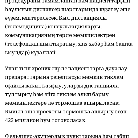
процедураһы тамамланған һәм пациенттарҙың
һаулығын диспансер шарттарында күҙәтеү эше
әүҙемлештереләсәк. Был дистанциялы
(телемедицина) консультацияларҙы,
коммуникацияның төрлө мөмкинлектрен
(телефондан шылтыратыу, sms-хәбәр һәм башҡа
ысулдар) күҙаллай.
Унан тыш хроник сирле пациенттарға дауалау
препараттарына рецептарҙы мөмкин тиклем
оҙайлы ваҡытҡа яҙыу, уларҙы дистанцияла
тултырыу һәм өйгә тиклем алып барыу
мөмкинлектәре лә тормошҡа ашырыласаҡ.
Быйыл ошо проектты тормошҡа ашырыу өсөн
422 миллион һум тотоноласаҡ.
Фельдшер-акушерлыҡ пункттарына һәм табип