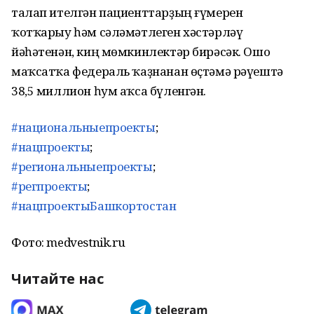
талап ителгән пациенттарҙың ғүмерен
ҡотҡарыу һәм сәләмәтлеген хәстәрләү
йәһәтенән, киң мөмкинлектәр бирәсәк. Ошо
маҡсатҡа федераль ҡаҙнанан өҫтәмә рәүештә
38,5 миллион һум аҡса бүленгән.
#национальныепроекты
;
#нацпроекты
;
#региональныепроекты
;
#регпроекты
;
#нацпроектыБашкортостан
Фото: medvestnik.ru
Читайте нас