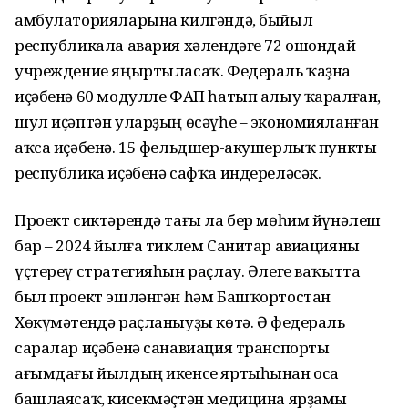
амбулаторияларына килгәндә, быйыл
республикала авария хәлендәге 72 ошондай
учреждение яңыртыласаҡ. Федераль ҡаҙна
иҫәбенә 60 модулле ФАП һатып алыу ҡаралған,
шул иҫәптән уларҙың өсәүһе – экономияланған
аҡса иҫәбенә. 15 фельдшер-акушерлыҡ пункты
республика иҫәбенә сафҡа индереләсәк.
Проект сиктәрендә тағы ла бер мөһим йүнәлеш
бар – 2024 йылға тиклем Санитар авиацияны
үҫтереү стратегияһын раҫлау. Әлеге ваҡытта
был проект эшләнгән һәм Башҡортостан
Хөкүмәтендә раҫланыуҙы көтә. Ә федераль
саралар иҫәбенә санавиация транспорты
ағымдағы йылдың икенсе яртыһынан оса
башлаясаҡ, кисекмәҫтән медицина ярҙамы