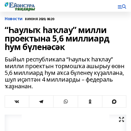
Новости
8 ИЮНЯ 2020, 06:20
“Һаулыҡ һаҡлау” милли
проектына 5,6 миллиард
һум бүленәсәк
Быйыл республикала “Һаулыҡ һаҡлау”
милли проектын тормошҡа ашырыу өсөн
5,6 миллиард һум аҡса бүленеү күҙаллана,
шул иҫәптән 4 миллиарды – федераль
ҡаҙнанан.