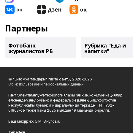
Партнеры
Фотобанк
Рубрика "Еда и
журналистов РБ
напитки"
© "Ейәнсура таңдары" гәзите сайты, 2020-2026
Об использовании персональных данных
Гәзит Элемтә, мәғлүмәт технологиялары һәм киң коммуникациялар
өлкәһендә күҙәтеү буйынса федераль хеҙмәттең Башҡортостан
Республикаһы буйынса идаралығында теркәлде. ПИ ТУ02-
01803-сө теркәү һаны 2025 йылдың 19 майында бирелгән.
Баш мөхәррир: Ә.М. Әйүпова.
Телефон