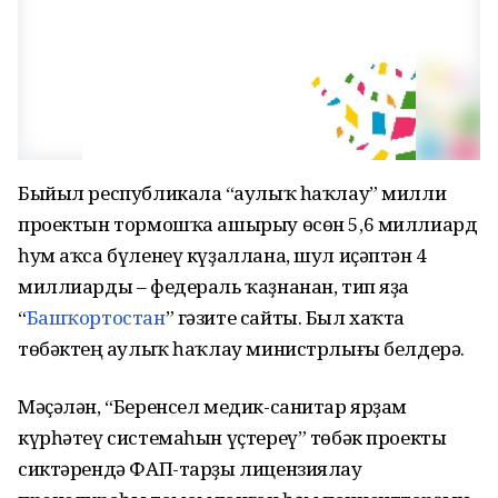
Быйыл республикала “Һаулыҡ һаҡлау” милли
проектын тормошҡа ашырыу өсөн 5,6 миллиард
һум аҡса бүленеү күҙаллана, шул иҫәптән 4
миллиарды – федераль ҡаҙнанан, тип яҙа
“
Башҡортостан
” гәзите сайты. Был хаҡта
төбәктең Һаулыҡ һаҡлау министрлығы белдерә.
Мәҫәлән, “Беренсел медик-санитар ярҙам
күрһәтеү системаһын үҫтереү” төбәк проекты
сиктәрендә ФАП-тарҙы лицензиялау