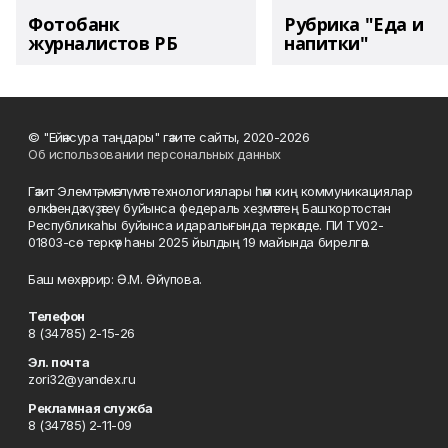
Фотобанк
Рубрика "Еда и
журналистов РБ
напитки"
© "Ейәнсура таңдары" гәзите сайты, 2020-2026
Об использовании персональных данных
Гәзит Элемтә, мәғлүмәт технологиялары һәм киң коммуникациялар
өлкәһендә күҙәтеү буйынса федераль хеҙмәттең Башҡортостан
Республикаһы буйынса идаралығында теркәлде. ПИ ТУ02-
01803-сө теркәү һаны 2025 йылдың 19 майында бирелгән.
Баш мөхәррир: Ә.М. Әйүпова.
Телефон
8 (34785) 2-15-26
Эл. почта
zori32@yandex.ru
Рекламная служба
8 (34785) 2-11-09