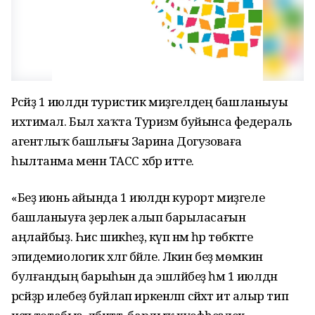
Рәсәйҙә 1 июлдән туристик миҙгелдең башланыуы
ихтимал. Был хаҡта Туризм буйынса федераль
агентлыҡ башлығы Зарина Догузоваға
һылтанма менән ТАСС хәбәр итте.
«Беҙ июнь айында 1 июлдән курорт миҙгеле
башланыуға әҙерлек алып барыласағын
аңлайбыҙ. Һис шикһеҙ, күп нәмә һәр төбәктәге
эпидемиологик хәлгә бәйле. Ләкин беҙ мөмкин
булғандың барыһын да эшләйбеҙ һәм 1 июлдән
рәсәйҙәр илебеҙ буйлап иркенләп сәйәхәт итә алыр тип