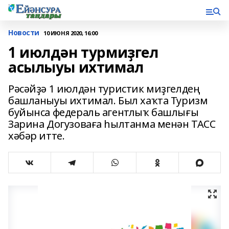
Новости
10 ИЮНЯ 2020, 16:00
1 июлдән турмиҙгел
асылыуы ихтимал
Рәсәйҙә 1 июлдән туристик миҙгелдең
башланыуы ихтимал. Был хаҡта Туризм
буйынса федераль агентлыҡ башлығы
Зарина Догузоваға һылтанма менән ТАСС
хәбәр итте.