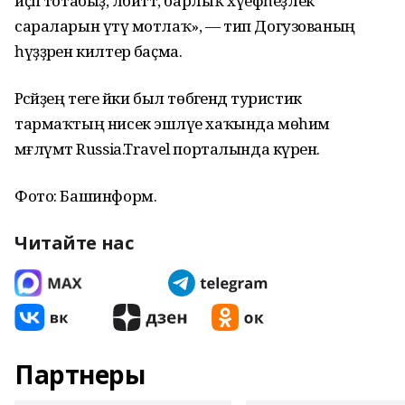
иҫәп тотабыҙ, әлбиттә, барлыҡ хәүефһеҙлек
сараларын үтәү мотлаҡ», — тип Догузованың
һүҙҙәрен килтерә баҫма.
Рәсәйҙең теге йәки был төбәгендә туристик
тармаҡтың нисек эшләүе хаҡында мөһим
мәғлүмәт Russia.Travel порталында күренә.
Фото: Башинформ.
Читайте нас
Партнеры