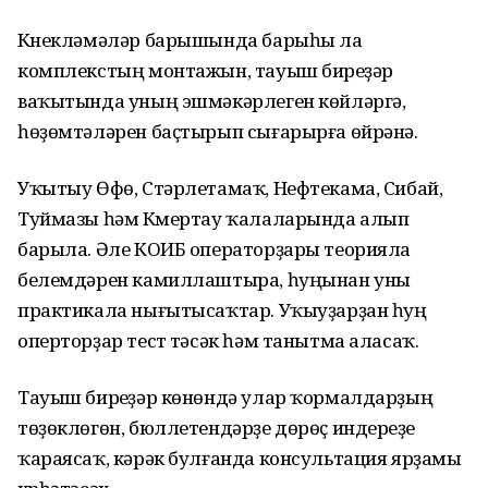
Күнекләмәләр барышында барыһы ла
комплекстың монтажын, тауыш биреүҙәр
ваҡытында уның эшмәкәрлеген көйләргә,
һөҙөмтәләрен баҫтырып сығарырға өйрәнә.
Уҡытыу Өфө, Стәрлетамаҡ, Нефтекама, Сибай,
Туймазы һәм Күмертау ҡалаларында алып
барыла. Әле КОИБ операторҙары теорияла
белемдәрен камиллаштыра, һуңынан уны
практикала нығытысаҡтар. Уҡыуҙарҙан һуң
оперторҙар тест үтәсәк һәм танытма аласаҡ.
Тауыш биреүҙәр көнөндә улар ҡормалдарҙың
төҙөклөгөн, бюллетендәрҙе дөрөҫ индереүҙе
ҡараясаҡ, кәрәк булғанда консультация ярҙамы