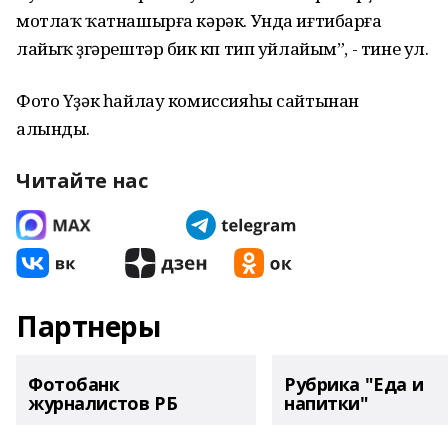
мотлаҡ ҡатнашырға кәрәк. Унда иғтибарға
лайыҡ үҙгәрештәр бик күп тип уйлайым”, - тине ул.
Фото Үҙәк һайлау комиссияһы сайтынан
алынды.
Читайте нас
Партнеры
Фотобанк
Рубрика "Еда и
журналистов РБ
напитки"