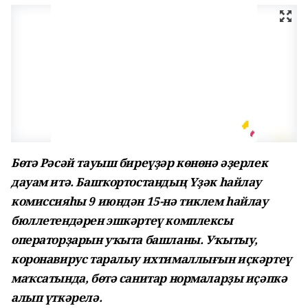
Бөтә Рәсәй тауыш биреүҙәр көнөнә әҙерлек
дауам итә. Башҡортостандың Үҙәк һайлау
комиссияһы 9 июндән 15-нә тиклем һайлау
бюллетендәрен эшкәртеү комплексы
операторҙарын уҡыта башланы. Уҡытыу,
коронавирус таралыу ихтималлығын иҫкәртеү
маҡсатында, бөтә санитар нормаларҙы иҫәпкә
алып үткәрелә.