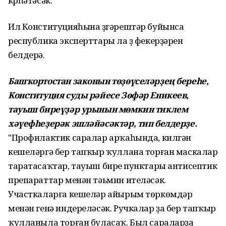
күрһәтәсәк.
Ил Конституцияһына үҙгәрештәр буйынса
республика эксперттары ла үҙ фекерҙәрен
белдерә.
Башҡортостан законын төҙөүселәрҙең береһе,
Конституция суды рәйесе Зөфәр Еникеев,
тауыш биреүҙәр урынын мөмкин тиклем
хәүефһеҙерәк эшләйәсәктәр, тип белдерҙе.
"Профилактик саралар арҡаһында, килгән
кешеләргә бер тапҡыр ҡуллана торған маскалар
таратасаҡтар, тауыш биреү пунктары антисептик
препараттар менән тәьмин ителәсәк.
Участкаларға кешеләр айырым төркөмдәр
менән генә индереләсәк. Ручкалар ҙа бер тапҡыр
ҡулланыла торған буласаҡ. Был сараларҙа