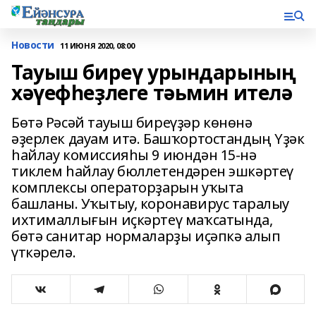
Новости
11 ИЮНЯ 2020, 08:00
Тауыш биреү урындарының
хәүефһеҙлеге тәьмин ителә
Бөтә Рәсәй тауыш биреүҙәр көнөнә
әҙерлек дауам итә. Башҡортостандың Үҙәк
һайлау комиссияһы 9 июндән 15-нә
тиклем һайлау бюллетендәрен эшкәртеү
комплексы операторҙарын уҡыта
башланы. Уҡытыу, коронавирус таралыу
ихтималлығын иҫкәртеү маҡсатында,
бөтә санитар нормаларҙы иҫәпкә алып
үткәрелә.