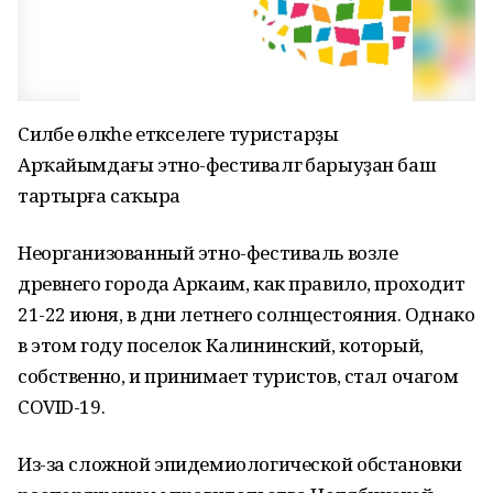
Силәбе өлкәһе етәкселеге туристарҙы
Арҡайымдағы этно-фестивалгә барыуҙан баш
тартырға саҡыра
Неорганизованный этно-фестиваль возле
древнего города Аркаим, как правило, проходит
21-22 июня, в дни летнего солнцестояния. Однако
в этом году поселок Калининский, который,
собственно, и принимает туристов, стал очагом
COVID-19.
Из-за сложной эпидемиологической обстановки