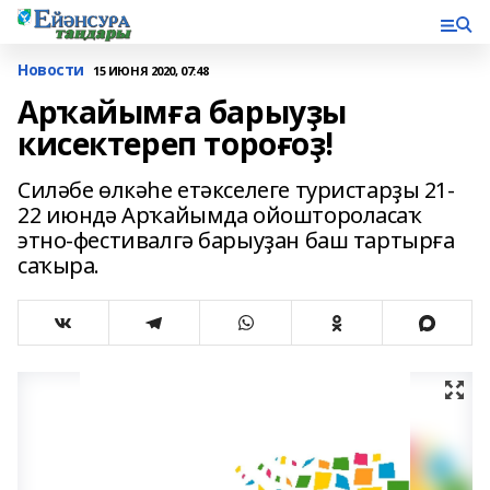
Новости
15 ИЮНЯ 2020, 07:48
Арҡайымға барыуҙы
кисектереп тороғоҙ!
Силәбе өлкәһе етәкселеге туристарҙы 21-
22 июндә Арҡайымда ойоштороласаҡ
этно-фестивалгә барыуҙан баш тартырға
саҡыра.