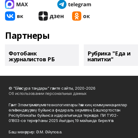
Партнеры
Фотобанк
Рубрика "Еда и
журналистов РБ
напитки"
© "Ейәнсура таңдары" гәзите сайты, 2020-2026
Об использовании персональных данных
Гәзит Элемтә, мәғлүмәт технологиялары һәм киң коммуникациялар
өлкәһендә күҙәтеү буйынса федераль хеҙмәттең Башҡортостан
Республикаһы буйынса идаралығында теркәлде. ПИ ТУ02-
01803-сө теркәү һаны 2025 йылдың 19 майында бирелгән.
Баш мөхәррир: Ә.М. Әйүпова.