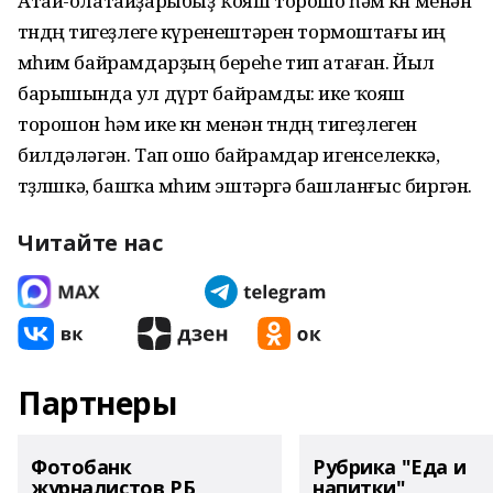
Атай-олатайҙарыбыҙ ҡояш торошо һәм көн менән
төндөң тигеҙлеге күренештәрен тормоштағы иң
мөһим байрамдарҙың береһе тип атаған. Йыл
барышында ул дүрт байрамды: ике ҡояш
торошон һәм ике көн менән төндөң тигеҙлеген
билдәләгән. Тап ошо байрамдар игенселеккә,
төҙөлөшкә, башҡа мөһим эштәргә башланғыс биргән.
Читайте нас
Партнеры
Фотобанк
Рубрика "Еда и
журналистов РБ
напитки"