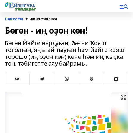
Новости
21 ИЮНЯ 2020, 13:00
Бөгөн - иң оҙон көн!
Бөгөн Йәйге нардуған, йәғни Ҡояш
тотолған, яңы ай тыуған һәм йәйге ҡояш
торошо (иң оҙон көн) көнө һәм иң ҡыҫҡа
төн, тәбиғәтте аяу байрамы.