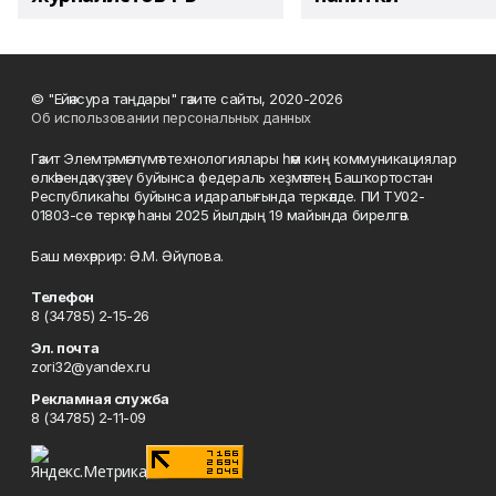
© "Ейәнсура таңдары" гәзите сайты, 2020-2026
Об использовании персональных данных
Гәзит Элемтә, мәғлүмәт технологиялары һәм киң коммуникациялар
өлкәһендә күҙәтеү буйынса федераль хеҙмәттең Башҡортостан
Республикаһы буйынса идаралығында теркәлде. ПИ ТУ02-
01803-сө теркәү һаны 2025 йылдың 19 майында бирелгән.
Баш мөхәррир: Ә.М. Әйүпова.
Телефон
8 (34785) 2-15-26
Эл. почта
zori32@yandex.ru
Рекламная служба
8 (34785) 2-11-09