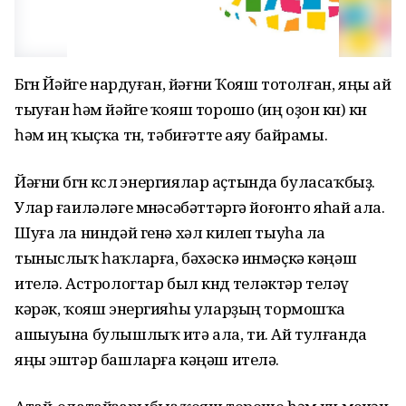
Бөгөн Йәйге нардуған, йәғни Ҡояш тотолған, яңы ай
тыуған һәм йәйге ҡояш торошо (иң оҙон көн) көнө
һәм иң ҡыҫҡа төн, тәбиғәтте аяу байрамы.
Йәғни бөгөн көслө энергиялар аҫтында буласаҡбыҙ.
Улар ғаиләләге мөнәсәбәттәргә йоғонто яһай ала.
Шуға ла ниндәй генә хәл килеп тыуһа ла
тыныслыҡ һаҡларға, бәхәскә инмәҫкә кәңәш
ителә. Астрологтар был көндө теләктәр теләү
кәрәк, ҡояш энергияһы уларҙың тормошҡа
ашыуына булышлыҡ итә ала, ти. Ай тулғанда
яңы эштәр башларға кәңәш ителә.