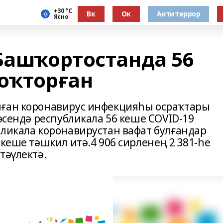
+30 °С
Вк
Ок
Антитеррор
Ясно
 Башҡортостанда 56
йоҡторған
нған коронавирус инфекцияһы осраҡтары
 эсендә республикала 56 кеше COVID-19
бликала коронавирустан вафат булғандар
 кеше тәшкил итә.4 906 сирленең 2 381-һе
тәүлектә.