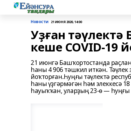
Новости
21 ИЮНЯ 2020, 14:00
Уҙған тәүлектә
кеше COVID-19 
21 июнгә Башҡортостанда раҫла
һаны 4 906 тәшкил иткән. Тәүлек
йоҡторған.Һуңғы тәүлектә респу
һаны үҙгәрмәгән һәм элеккесә 18
һауыҡҡан, уларҙың 23-ө — һуңғы 