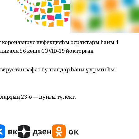
н коронавирус инфекцияһы осраҡтары һаны 4
публикала 56 кеше COVID-19 йоҡторған.
ирустан вафат булғандар һаны үҙгәрмәгән һәм
ларҙың 23-ө — һуңғы тәүлектә.