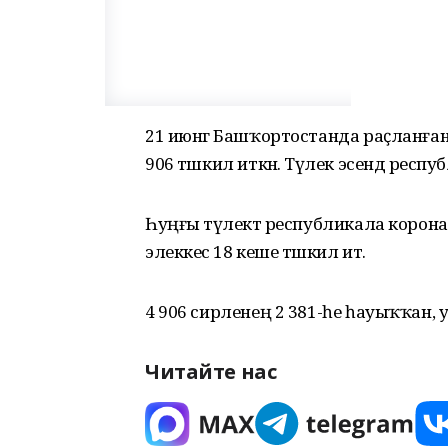
21 июнгә Башҡортостанда раҫланға
906 тәшкил иткән. Тәүлек эсендә рес
Һуңғы тәүлектә республикала коронав
элеккесә 18 кеше тәшкил итә.
4 906 сирленең 2 381-һе һауыҡҡан, у
Читайте нас