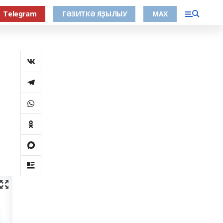
Тelegram
ГӘЗИТКӘ ЯҘЫЛЫУ
МАХ